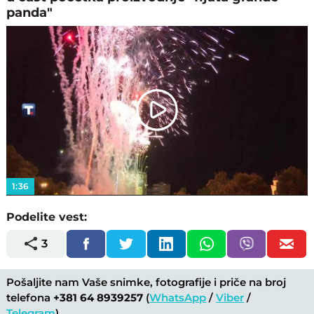
panda"
Play
Video
1:36
Podelite vest:
3
Pošaljite nam Vaše snimke, fotografije i priče na broj
telefona
+381 64 8939257
(
WhatsApp
/
Viber
/
Telegram
).