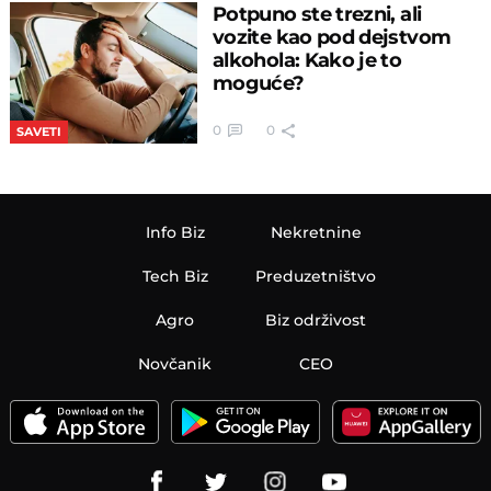
Potpuno ste trezni, ali
vozite kao pod dejstvom
alkohola: Kako je to
moguće?
0
0
SAVETI
Info Biz
Nekretnine
Tech Biz
Preduzetništvo
Agro
Biz održivost
Novčanik
CEO