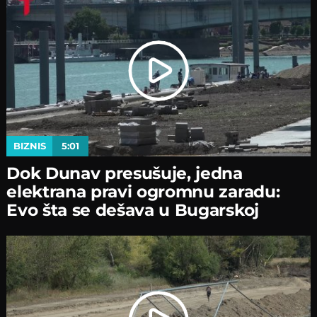
BIZNIS
5:01
Dok Dunav presušuje, jedna
elektrana pravi ogromnu zaradu:
Evo šta se dešava u Bugarskoj