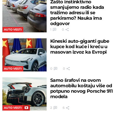
Zašto instinktivno
smanjujemo radio kada
tražimo adresu ili se
parkiramo? Nauka ima
odgovor
1
0
AUTO VESTI
Kineski auto-giganti gube
kupce kod kuće i kreću u
masovan izvoz ka Evropi
0
0
AUTO VESTI
Samo šrafovi na ovom
automobilu koštaju više od
potpuno novog Porsche 911
modela
2
6
AUTO VESTI