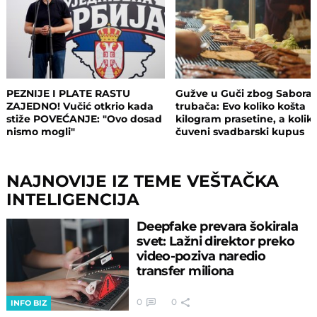
PEZNIJE I PLATE RASTU
Gužve u Guči zbog Sabora
ZAJEDNO! Vučić otkrio kada
trubača: Evo koliko košta
stiže POVEĆANJE: "Ovo dosad
kilogram prasetine, a kolik
nismo mogli"
čuveni svadbarski kupus
NAJNOVIJE IZ TEME VEŠTAČKA
INTELIGENCIJA
Deepfake prevara šokirala
svet: Lažni direktor preko
video-poziva naredio
transfer miliona
0
0
INFO BIZ