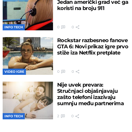
Jedan američki grad već ga
koristi na broju 911
0
0
INFO TECH
Rockstar razbesneo fanove
GTA 6: Novi prikaz igre prvo
stiže iza Netflix pretplate
0
0
VIDEO IGRE
Nije uvek prevara:
Stručnjaci objašnjavaju
zašto telefoni izazivaju
sumnju među partnerima
2
0
INFO TECH