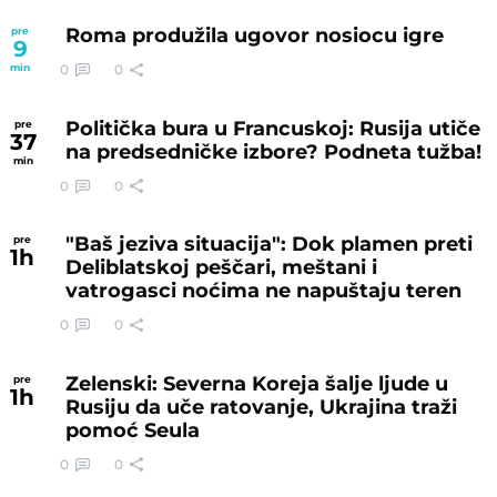
Roma produžila ugovor nosiocu igre
pre
9
0
0
min
Politička bura u Francuskoj: Rusija utiče
pre
37
na predsedničke izbore? Podneta tužba!
min
0
0
"Baš jeziva situacija": Dok plamen preti
pre
1
h
Deliblatskoj peščari, meštani i
vatrogasci noćima ne napuštaju teren
0
0
Zelenski: Severna Koreja šalje ljude u
pre
1
h
Rusiju da uče ratovanje, Ukrajina traži
pomoć Seula
0
0