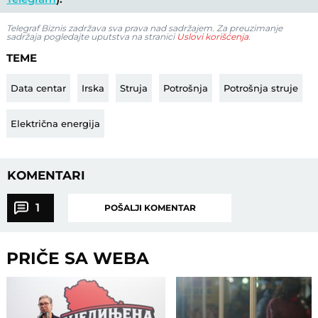
Telegraf Biznis zadržava sva prava nad sadržajem. Za preuzimanje
sadržaja pogledajte uputstva na stranici
Uslovi korišćenja
.
TEME
Data centar
Irska
Struja
Potrošnja
Potrošnja struje
Električna energija
KOMENTARI
1
POŠALJI KOMENTAR
PRIČE SA WEBA