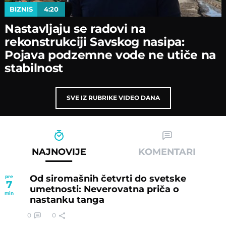
BIZNIS
4:20
Nastavljaјu se radovi na
rekonstrukciјi Savskog nasipa:
Poјava podzemne vode ne utiče na
stabilnost
SVE IZ RUBRIKE VIDEO DANA
NAJNOVIJE
KOMENTARI
Od siromašnih četvrti do svetske
pre
7
umetnosti: Neverovatna priča o
min
nastanku tanga
0
0