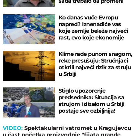
sada trebalo da promeni
navike!
Ko danas vuče Evropu
napred? Iznenadiće vas
koje zemlje beleže najveći
rast, evo koje ekonomije
dominiraju!
Klime rade punom snagom,
reke presušuju: Stručnjaci
otkrili najveći rizik za struju
u Srbiji
Stiglo upozorenje
predsednika: Situacija sa
strujom i dizelom u Srbiji
postaje sve ozbiljnija!
VIDEO:
Spektakularni vatromet u Kragujevcu
u čast početka proizvodnje "fijata grande