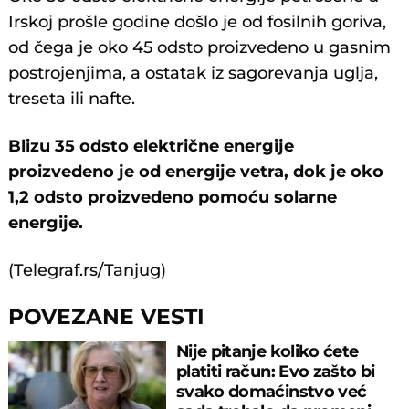
Irskoj prošle godine došlo je od fosilnih goriva,
od čega je oko 45 odsto proizvedeno u gasnim
postrojenjima, a ostatak iz sagorevanja uglja,
treseta ili nafte.
Blizu 35 odsto električne energije
proizvedeno je od energije vetra, dok je oko
1,2 odsto proizvedeno pomoću solarne
energije.
(Telegraf.rs/Tanjug)
POVEZANE VESTI
Nije pitanje koliko ćete
platiti račun: Evo zašto bi
svako domaćinstvo već