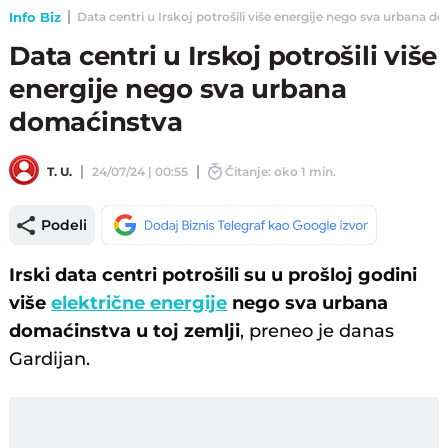
Info Biz
Data centri u Irskoj potrošili više energije nego sva urbana do
Data centri u Irskoj potrošili više
energije nego sva urbana
domaćinstva
T. U.
24/07/24 | 00:55
Čitanje: oko 1 min.
Podeli
Irski data centri potrošili su u prošloj godini
više
električne energije
nego sva urbana
domaćinstva u toj zemlji
, preneo je danas
Gardijan.