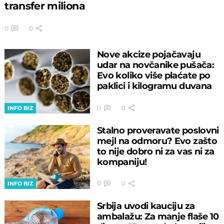
transfer miliona
0
0
Nove akcize pojačavaju
udar na novčanike pušača:
Evo koliko više plaćate po
paklici i kilogramu duvana
0
0
INFO BIZ
Stalno proveravate poslovni
mejl na odmoru? Evo zašto
to nije dobro ni za vas ni za
kompaniju!
0
0
INFO BIZ
Srbija uvodi kauciju za
ambalažu: Za manje flaše 10