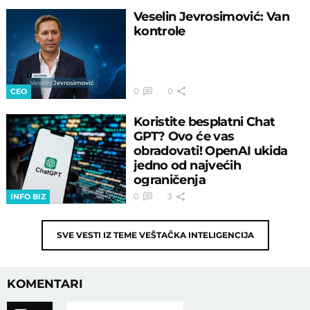
Veselin Jevrosimović: Van
kontrole
0
0
CEO
Koristite besplatni Chat
GPT? Ovo će vas
obradovati! OpenAI ukida
jedno od najvećih
ograničenja
0
3
INFO BIZ
SVE VESTI IZ TEME
VEŠTAČKA INTELIGENCIJA
KOMENTARI