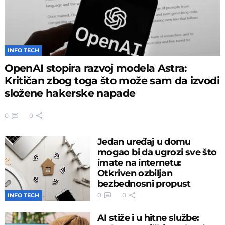
INFO TECH
OpenAI stopira razvoj modela Astra:
Kritičan zbog toga što može sam da izvodi
složene hakerske napade
0
0
Jedan uređaj u domu
mogao bi da ugrozi sve što
imate na internetu:
Otkriven ozbiljan
bezbednosni propust
0
0
INFO TECH
AI stiže i u hitne službe: