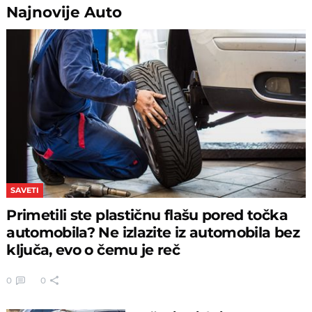
Najnovije
Auto
SAVETI
Primetili ste plastičnu flašu pored točka
automobila? Ne izlazite iz automobila bez
ključa, evo o čemu je reč
0
0