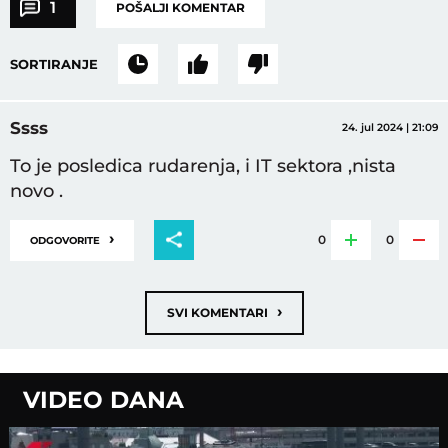
1
POŠALJI KOMENTAR
SORTIRANJE
Ssss
24. jul 2024 | 21:09
To je posledica rudarenja, i IT sektora ,nista
novo .
›
0
0
ODGOVORITE
›
SVI KOMENTARI
VIDEO DANA