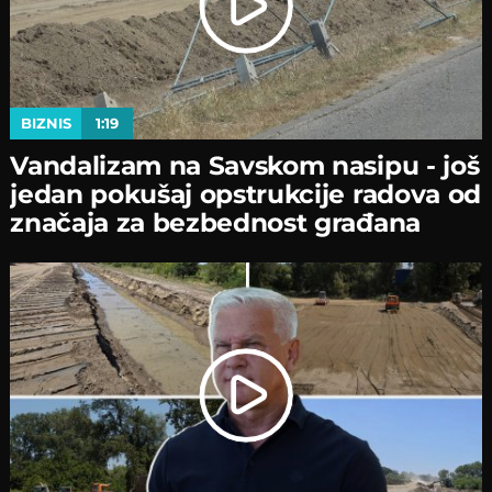
BIZNIS
1:19
Vandalizam na Savskom nasipu - јoš
јedan pokušaј opstrukciјe radova od
značaјa za bezbednost građana