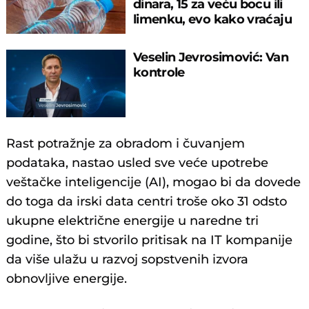
dinara, 15 za veću bocu ili
limenku, evo kako vraćaju
pare
Veselin Jevrosimović: Van
kontrole
Rast potražnje za obradom i čuvanjem
podataka, nastao usled sve veće upotrebe
veštačke inteligencije (AI), mogao bi da dovede
do toga da irski data centri troše oko 31 odsto
ukupne električne energije u naredne tri
godine, što bi stvorilo pritisak na IT kompanije
da više ulažu u razvoj sopstvenih izvora
obnovljive energije.