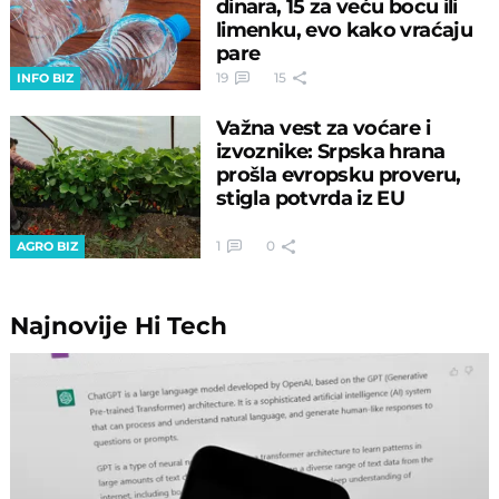
dinara, 15 za veću bocu ili
limenku, evo kako vraćaju
pare
19
15
INFO BIZ
Važna vest za voćare i
izvoznike: Srpska hrana
prošla evropsku proveru,
stigla potvrda iz EU
1
0
AGRO BIZ
Najnovije
Hi Tech