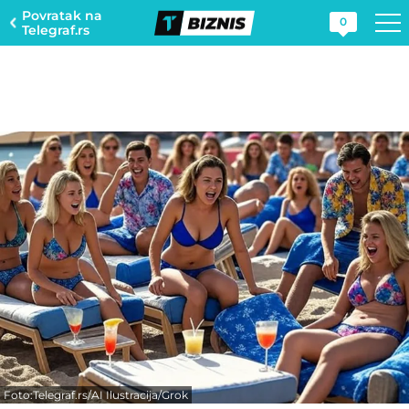
Povratak na
0
Telegraf.rs
Foto:Telegraf.rs/AI Ilustracija/Grok