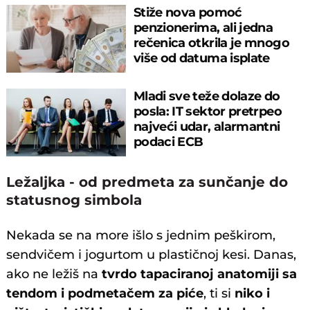
Stiže nova pomoć
penzionerima, ali jedna
rečenica otkrila je mnogo
više od datuma isplate
Mladi sve teže dolaze do
posla: IT sektor pretrpeo
najveći udar, alarmantni
podaci ECB
Ležaljka - od predmeta za sunčanje do
statusnog simbola
Nekada se na more išlo s jednim peškirom,
sendvičem i jogurtom u plastičnoj kesi. Danas,
ako ne ležiš na
tvrdo tapaciranoj anatomiji sa
tendom i podmetačem za piće
, ti si
niko i