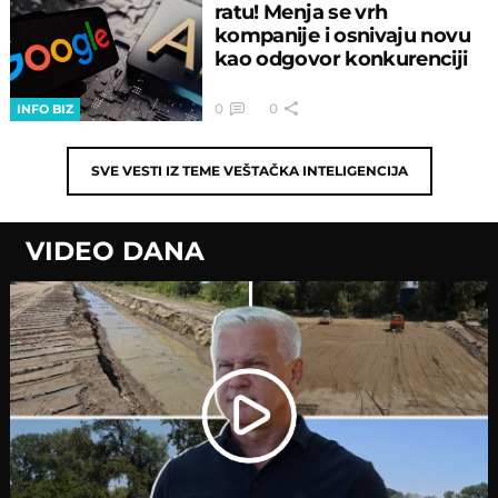
ratu! Menja se vrh
kompanije i osnivaju novu
kao odgovor konkurenciji
0
0
INFO BIZ
SVE VESTI IZ TEME
VEŠTAČKA INTELIGENCIJA
VIDEO DANA