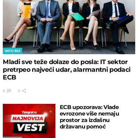
INFO BIZ
Mladi sve teže dolaze do posla: IT sektor
pretrpeo najveći udar, alarmantni podaci
ECB
0
0
ECB upozorava: Vlade
evrozone više nemaju
prostor za izdašnu
državanu pomoć