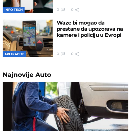
0
0
INFO TECH
Waze bi mogao da
prestane da upozorava na
kamere i policiju u Evropi
0
0
APLIKACIJE
Najnovije
Auto