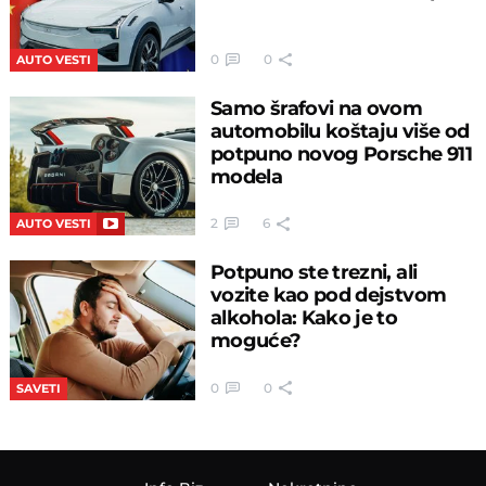
0
0
AUTO VESTI
Samo šrafovi na ovom
automobilu koštaju više od
potpuno novog Porsche 911
modela
2
6
AUTO VESTI
Potpuno ste trezni, ali
vozite kao pod dejstvom
alkohola: Kako je to
moguće?
0
0
SAVETI