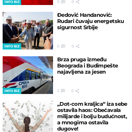
0
0
INFO BIZ
Đedović Handanović:
Rudari čuvaju energetsku
sigurnost Srbije
0
0
INFO BIZ
Brza pruga između
Beograda i Budimpešte
najavljena za jesen
2
0
INFO BIZ
„Dot-com kraljica“ iza sebe
ostavila haos: Obećavala
milijarde i bolju budućnost,
a mnogima ostavila
dugove!