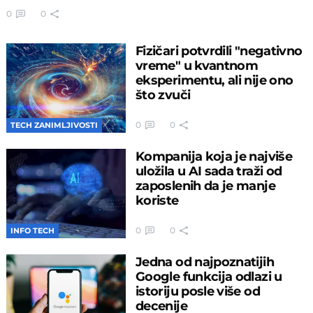
0
0
Fizičari potvrdili "negativno
vreme" u kvantnom
eksperimentu, ali nije ono
što zvuči
0
0
TECH ZANIMLJIVOSTI
Kompanija koja je najviše
uložila u AI sada traži od
zaposlenih da je manje
koriste
0
0
INFO TECH
Jedna od najpoznatijih
Google funkcija odlazi u
istoriju posle više od
decenije