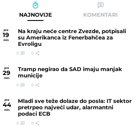
NAJNOVIJE
KOMENTARI
Na kraju neće centre Zvezde, potpisali
pre
19
su Amerikanca iz Fenerbahčea za
min
Evroligu
0
0
Tramp negirao da SAD imaju manjak
pre
29
municije
min
0
0
Mladi sve teže dolaze do posla: IT sektor
pre
44
pretrpeo najveći udar, alarmantni
min
podaci ECB
0
0