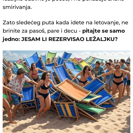
smirivanja.
Zato sledećeg puta kada idete na letovanje, ne
brinite za pasoš, pare i decu -
pitajte se samo
jedno: JESAM LI REZERVISAO LEŽALJKU?