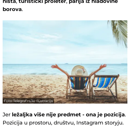
ništa
,
turistički proleter
,
parija iz hladovine
borova
.
Foto:Telegraf.rs/AI Ilustracija
Jer
ležaljka više nije predmet - ona je pozicija
.
Pozicija u prostoru, društvu, Instagram storyju.