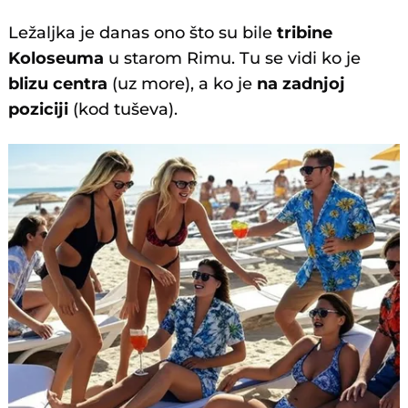
Ležaljka je danas ono što su bile
tribine
Koloseuma
u starom Rimu. Tu se vidi ko je
blizu centra
(uz more), a ko je
na zadnjoj
poziciji
(kod tuševa).