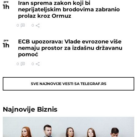
Iran sprema zakon koji bi
pre
1
h
neprijateljskim brodovima zabranio
prolaz kroz Ormuz
0
0
ECB upozorava: Vlade evrozone više
pre
1
h
nemaju prostor za izdašnu državanu
pomoć
0
0
SVE NAJNOVIJE VESTI SA TELEGRAF.RS
Najnovije
Biznis