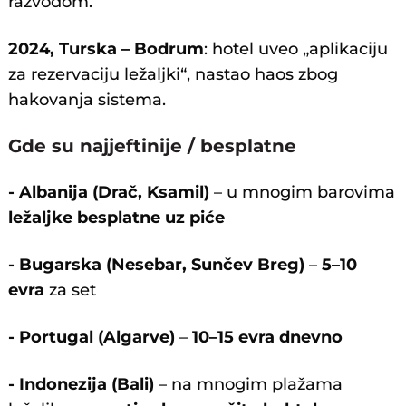
razvodom.
2024, Turska – Bodrum
: hotel uveo „aplikaciju
za rezervaciju ležaljki“, nastao haos zbog
hakovanja sistema.
Gde su najjeftinije / besplatne
- Albanija (Drač, Ksamil)
– u mnogim barovima
ležaljke besplatne uz piće
- Bugarska (Nesebar, Sunčev Breg)
–
5–10
evra
za set
- Portugal (Algarve)
–
10–15 evra dnevno
- Indonezija (Bali)
– na mnogim plažama