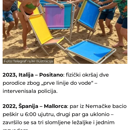
Foto:Telegraf.rs/AI Ilustracija
2023, Italija – Positano
: fizički okršaj dve
porodice zbog „prve linije do vode“ –
intervenisala policija.
2022, Španija – Mallorca
: par iz Nemačke bacio
peškir u 6:00 ujutru, drugi par ga uklonio –
završilo se sa tri slomljene ležaljke i jednim