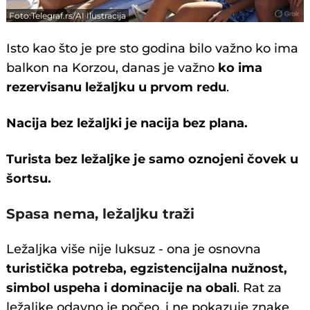
Foto:Telegraf.rs/AI Ilustracija
Isto kao što je pre sto godina bilo važno ko ima
balkon na Korzou, danas je važno
ko ima
rezervisanu ležaljku u prvom redu
.
Nacija bez ležaljki je nacija bez plana.
Turista bez ležaljke je samo oznojeni čovek u
šortsu.
Spasa nema, ležaljku traži
Ležaljka više nije luksuz - ona je osnovna
turistička potreba, egzistencijalna nužnost,
simbol uspeha i dominacije na obali
. Rat za
ležaljke odavno je počeo, i ne pokazuje znake