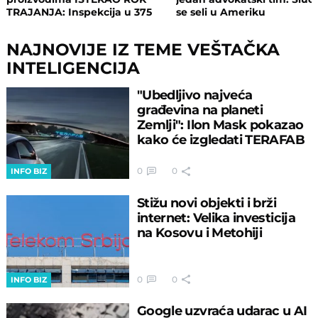
TRAJANJA: Inspekcija u 375
se seli u Ameriku
objekata, pljušte zabrane i
kazne
NAJNOVIJE IZ TEME VEŠTAČKA
INTELIGENCIJA
"Ubedljivo najveća
građevina na planeti
Zemlji": Ilon Mask pokazao
kako će izgledati TERAFAB
0
0
INFO BIZ
Stižu novi objekti i brži
internet: Velika investicija
na Kosovu i Metohiji
0
0
INFO BIZ
Google uzvraća udarac u AI