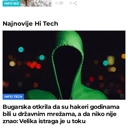
0
0
INFO BIZ
Najnovije
Hi Tech
INFO TECH
Bugarska otkrila da su hakeri godinama
bili u državnim mrežama, a da niko nije
znao: Velika istraga je u toku