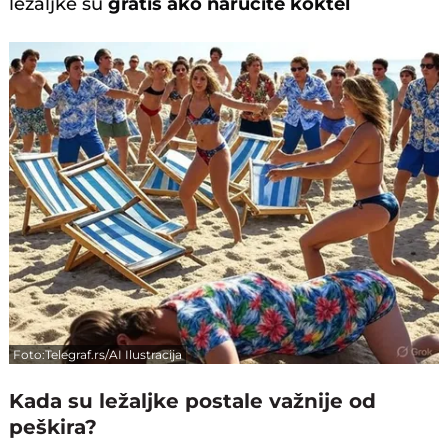
ležaljke su
gratis ako naručite koktel
Foto:Telegraf.rs/AI Ilustracija
Kada su ležaljke postale važnije od
peškira?