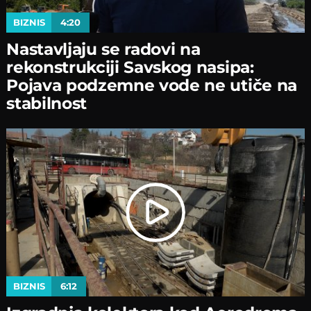
BIZNIS
4:20
Nastavljaјu se radovi na
rekonstrukciјi Savskog nasipa:
Poјava podzemne vode ne utiče na
stabilnost
BIZNIS
6:12