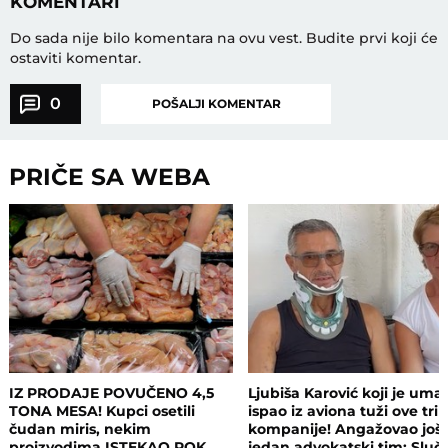
KOMENTARI
Do sada nije bilo komentara na ovu vest.
Budite prvi koji će
ostaviti komentar.
0
POŠALJI KOMENTAR
PRIČE SA WEBA
IZ PRODAJE POVUČENO 4,5
Ljubiša Karović koji je uma
TONA MESA! Kupci osetili
ispao iz aviona tuži ove tri
čudan miris, nekim
kompanije! Angažovao još
proizvodima ISTEKAO ROK
jedan advokatski tim: Sluča