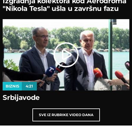
Izgradnja kolektora kod Aerodroma
"Nikola Tesla" ušla u završnu fazu
BIZNIS
4:21
Srbijavode
SVE IZ RUBRIKE VIDEO DANA