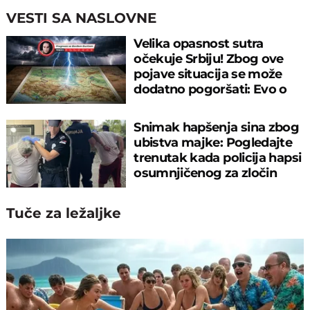
VESTI SA NASLOVNE
Velika opasnost sutra
očekuje Srbiju! Zbog ove
pojave situacija se može
dodatno pogoršati: Evo o
čemu je reč
Snimak hapšenja sina zbog
ubistva majke: Pogledajte
trenutak kada policija hapsi
osumnjičenog za zločin
Tuče za ležaljke