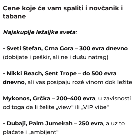
Cene koje će vam spaliti i novčanik i
tabane
Najskuplje ležaljke sveta
:
- Sveti Stefan, Crna Gora
–
300 evra dnevno
(dobijate i peškir, ali ne i dušu natrag)
- Nikki Beach, Sent Trope
–
do 500 evra
dnevno
, ali vas posipaju rozé vinom dok ležite
Mykonos, Grčka
–
200–400 evra
, u zavisnosti
od toga da li želite „view“ ili „VIP vibe“
- Dubaji, Palm Jumeirah
–
250 evra
, a uz to
plaćate i „ambijent“