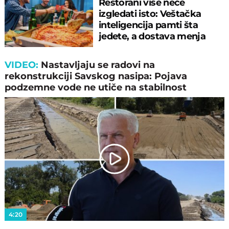
Restorani više neće
izgledati isto: Veštačka
inteligencija pamti šta
jedete, a dostava menja
pravila igre!
VIDEO:
Nastavljaјu se radovi na
rekonstrukciјi Savskog nasipa: Poјava
podzemne vode ne utiče na stabilnost
Play
Video
4:20