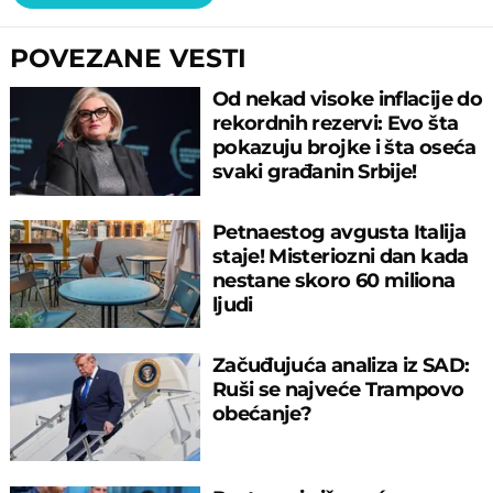
POVEZANE VESTI
Od nekad visoke inflacije do
rekordnih rezervi: Evo šta
pokazuju brojke i šta oseća
svaki građanin Srbije!
Petnaestog avgusta Italija
staje! Misteriozni dan kada
nestane skoro 60 miliona
ljudi
Začuđujuća analiza iz SAD:
Ruši se najveće Trampovo
obećanje?