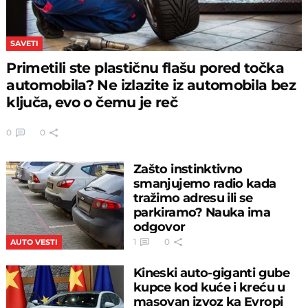
SAVETI
Primetili ste plastičnu flašu pored točka
automobila? Ne izlazite iz automobila bez
ključa, evo o čemu je reč
0
0
Zašto instinktivno
smanjujemo radio kada
tražimo adresu ili se
parkiramo? Nauka ima
odgovor
1
0
AUTO VESTI
Kineski auto-giganti gube
kupce kod kuće i kreću u
masovan izvoz ka Evropi