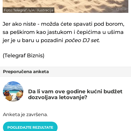
Foto:Telegraf.rs/AI Ilustracija
Jer ako niste - možda ćete spavati pod borom,
sa peškirom kao jastukom i čepićima u ušima
jer je u baru u pozadini
počeo DJ set
.
(Telegraf Biznis)
Preporučena anketa
Da li vam ove godine kućni budžet
dozvoljava letovanje?
Anketa je završena.
POGLEDAJTE REZULTATE