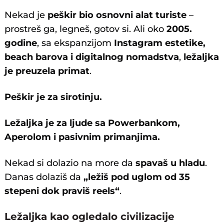
Nekad je
peškir bio osnovni alat turiste
–
prostreš ga, legneš, gotov si. Ali oko
2005.
godine
, sa ekspanzijom
Instagram estetike,
beach barova i digitalnog nomadstva
,
ležaljka
je preuzela primat
.
Peškir je za sirotinju.
Ležaljka je za ljude sa Powerbankom,
Aperolom i pasivnim primanjima.
Nekad si dolazio na more da
spavaš u hladu
.
Danas dolaziš da
„ležiš pod uglom od 35
stepeni dok praviš reels“
.
Ležaljka kao ogledalo civilizacije