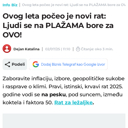
Info Biz
Ovog leta počeo je novi rat: Ljudi se na PLAŽAMA bore za OVO!
Ovog leta počeo je novi rat:
Ljudi se na PLAŽAMA bore za
OVO!
Dejan Katalina
02/07/25 | 11:10
Čitanje: oko 3 min.
Podeli
Zaboravite inflaciju, izbore, geopolitičke sukobe
i rasprave o klimi. Pravi, istinski, krvavi rat 2025.
godine vodi se
na pesku
, pod suncem, između
koktela i faktora 50.
Rat za ležaljke
.