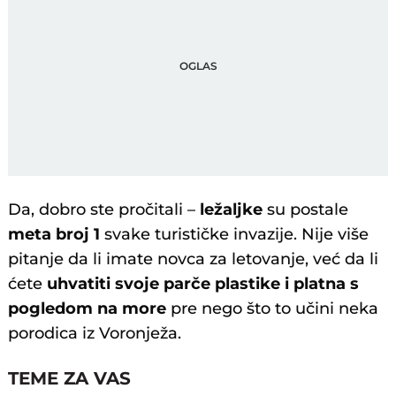
Da, dobro ste pročitali –
ležaljke
su postale
meta broj 1
svake turističke invazije. Nije više
pitanje da li imate novca za letovanje, već da li
ćete
uhvatiti svoje parče plastike i platna s
pogledom na more
pre nego što to učini neka
porodica iz Voronježa.
TEME ZA VAS