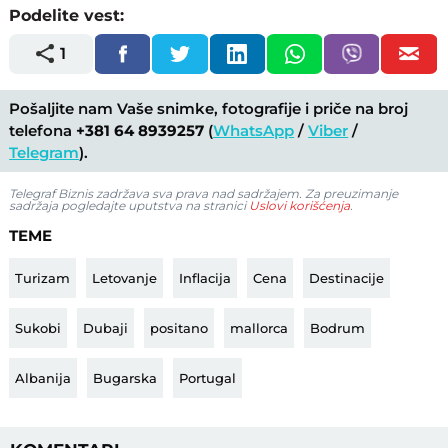
Podelite vest:
1
Pošaljite nam Vaše snimke, fotografije i priče na broj
telefona
+381 64 8939257
(
WhatsApp
/
Viber
/
Telegram
).
Telegraf Biznis zadržava sva prava nad sadržajem. Za preuzimanje
sadržaja pogledajte uputstva na stranici
Uslovi korišćenja
.
TEME
Turizam
Letovanje
Inflacija
Cena
Destinacije
Sukobi
Dubaji
positano
mallorca
Bodrum
Albanija
Bugarska
Portugal