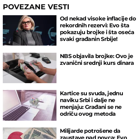
POVEZANE VESTI
Od nekad visoke inflacije do
rekordnih rezervi: Evo šta
pokazuju brojke i šta oseća
svaki građanin Srbije!
NBS objavila brojke: Ovo je
zvanični srednji kurs dinara
Kartice su svuda, jednu
naviku Srbi i dalje ne
menjaju: Građani se ne
odriču ovog metoda
plaćanja, evo zašto!
Milijarde potrošene da
zaustave pad novca: Evo