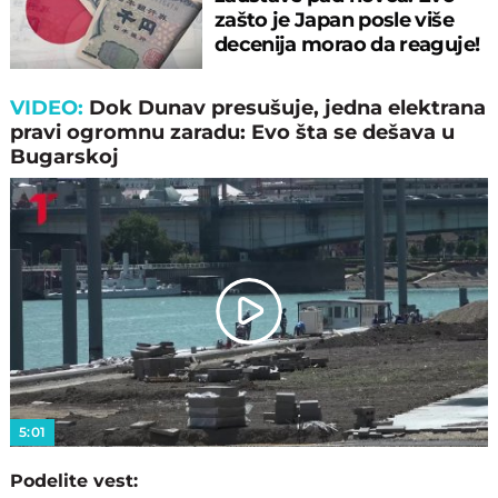
zašto je Japan posle više
decenija morao da reaguje!
VIDEO:
Dok Dunav presušuje, jedna elektrana
pravi ogromnu zaradu: Evo šta se dešava u
Bugarskoj
Play
Video
5:01
Podelite vest: