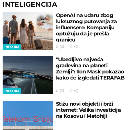
INTELIGENCIJA
OpenAI na udaru zbog
luksuznog putovanja za
influensere: Kompaniju
optužuju da je prešla
granicu
0
0
INFO BIZ
"Ubedljivo najveća
građevina na planeti
Zemlji": Ilon Mask pokazao
kako će izgledati TERAFAB
0
0
INFO BIZ
Stižu novi objekti i brži
internet: Velika investicija
na Kosovu i Metohiji