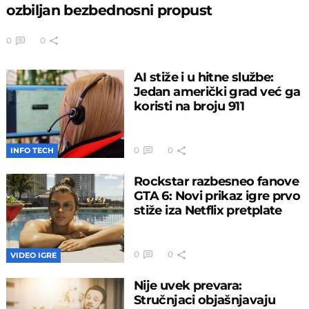
ozbiljan bezbednosni propust
0
0
AI stiže i u hitne službe:
Jedan američki grad već ga
koristi na broju 911
0
0
INFO TECH
Rockstar razbesneo fanove
GTA 6: Novi prikaz igre prvo
stiže iza Netflix pretplate
0
0
VIDEO IGRE
Nije uvek prevara:
Stručnjaci objašnjavaju