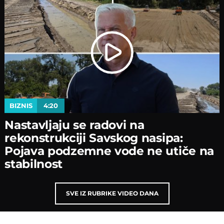
BIZNIS
4:20
Nastavljaјu se radovi na
rekonstrukciјi Savskog nasipa:
Poјava podzemne vode ne utiče na
stabilnost
SVE IZ RUBRIKE VIDEO DANA