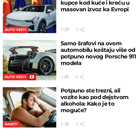
kupce kod kuće i kreću u
masovan izvoz ka Evropi
0
0
AUTO VESTI
Samo šrafovi na ovom
automobilu koštaju više od
potpuno novog Porsche 911
modela
2
6
AUTO VESTI
Potpuno ste trezni, ali
vozite kao pod dejstvom
alkohola: Kako je to
moguće?
0
0
SAVETI