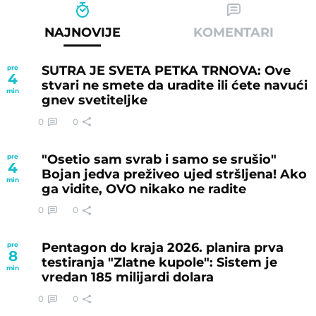
NAJNOVIJE
KOMENTARI
SUTRA JE SVETA PETKA TRNOVA: Ove
pre
4
stvari ne smete da uradite ili ćete navući
min
gnev svetiteljke
0
0
"Osetio sam svrab i samo se srušio"
pre
4
Bojan jedva preživeo ujed stršljena! Ako
min
ga vidite, OVO nikako ne radite
0
0
Pentagon do kraja 2026. planira prva
pre
8
testiranja "Zlatne kupole": Sistem je
min
vredan 185 milijardi dolara
0
0