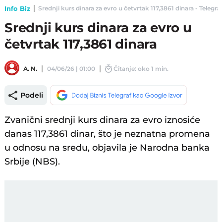
Info Biz
Srednji kurs dinara za evro u četvrtak 117,3861 dinara - Telegraf
Srednji kurs dinara za evro u
četvrtak 117,3861 dinara
A. N.
04/06/26 | 01:00
Čitanje: oko 1 min.
Podeli
Zvanični srednji kurs dinara za evro iznosiće
danas 117,3861 dinar, što je neznatna promena
u odnosu na sredu, objavila je Narodna banka
Srbije (NBS).