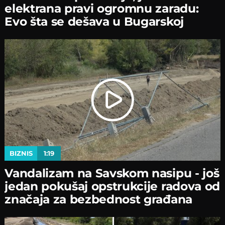
elektrana pravi ogromnu zaradu:
Evo šta se dešava u Bugarskoj
BIZNIS
1:19
Vandalizam na Savskom nasipu - јoš
јedan pokušaј opstrukciјe radova od
značaјa za bezbednost građana