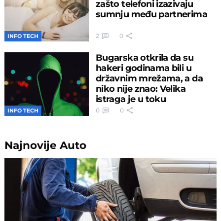
zašto telefoni izazivaju
sumnju među partnerima
2
0
INFO TECH
Bugarska otkrila da su
hakeri godinama bili u
državnim mrežama, a da
niko nije znao: Velika
istraga je u toku
0
0
INFO TECH
Najnovije
Auto