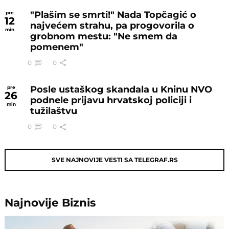
"Plašim se smrti!" Nada Topčagić o
pre
12
najvećem strahu, pa progovorila o
min
grobnom mestu: "Ne smem da
pomenem"
0
0
Posle ustaškog skandala u Kninu NVO
pre
26
podnele prijavu hrvatskoj policiji i
min
tužilaštvu
0
0
SVE NAJNOVIJE VESTI SA TELEGRAF.RS
Najnovije
Biznis