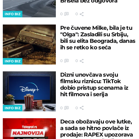
Brisela bez odgovora
0
0
INFO BIZ
Pre čuvene Milke, bila je tu
"Olga": Zasladili su Srbiju,
bili su elita Beograda, danas
ih se retko ko seća
0
0
INFO BIZ
Dizni unovčava svoju
filmsku riznicu: TikTok
dobio pristup scenama iz
hit filmova i serija
0
0
INFO BIZ
Deca obožavaju ove lutke,
a sada se hitno povlače iz
prodaje: RAPEX upozorava