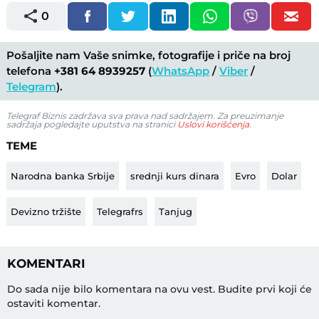
0
Pošaljite nam Vaše snimke, fotografije i priče na broj
telefona
+381 64 8939257
(
WhatsApp
/
Viber
/
Telegram
).
Telegraf Biznis zadržava sva prava nad sadržajem. Za preuzimanje
sadržaja pogledajte uputstva na stranici
Uslovi korišćenja
.
TEME
Narodna banka Srbije
srednji kurs dinara
Evro
Dolar
Devizno tržište
Telegrafrs
Tanjug
KOMENTARI
Do sada nije bilo komentara na ovu vest.
Budite prvi koji će
ostaviti komentar.