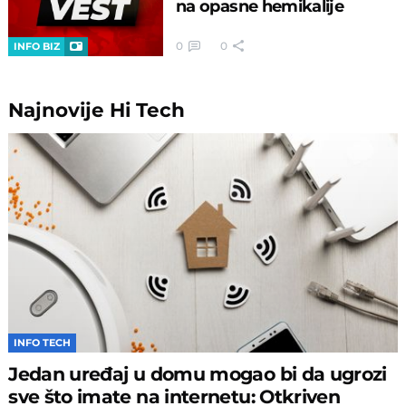
na opasne hemikalije
0
0
INFO BIZ
Najnovije
Hi Tech
INFO TECH
Jedan uređaj u domu mogao bi da ugrozi
sve što imate na internetu: Otkriven