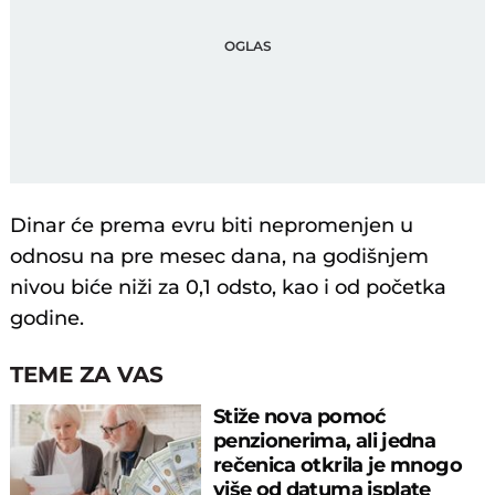
Dinar će prema evru biti nepromenjen u
odnosu na pre mesec dana, na godišnjem
nivou biće niži za 0,1 odsto, kao i od početka
godine.
TEME ZA VAS
Stiže nova pomoć
penzionerima, ali jedna
rečenica otkrila je mnogo
više od datuma isplate