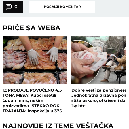
0
POŠALJI KOMENTAR
PRIČE SA WEBA
IZ PRODAJE POVUČENO 4,5
Dobre vesti za penzionere:
TONA MESA! Kupci osetili
Jednokratna državna pom
čudan miris, nekim
stiže uskoro, otkriven i da
proizvodima ISTEKAO ROK
isplate
TRAJANJA: Inspekcija u 375
objekata, pljušte zabrane i
kazne
NAJNOVIJE IZ TEME VEŠTAČKA