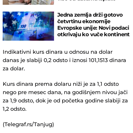
Jedna zemlja drži gotovo
četvrtinu ekonomije
Evropske unije: Novi podaci
otkrivaju ko vuče kontinent
napred!
Indikativni kurs dinara u odnosu na dolar
danas je slabiji 0,2 odsto i iznosi 101,1513 dinara
za dolar.
Kurs dinara prema dolaru niži je za 1,1 odsto
nego pre mesec dana, na godišnjem nivou jači
za 1,9 odsto, dok je od početka godine slabiji za
1,2 odsto.
(Telegraf.rs/Tanjug)