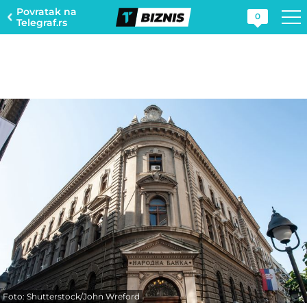
Povratak na
0
Telegraf.rs
Foto: Shutterstock/John Wreford