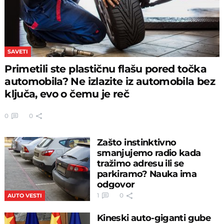
SAVETI
Primetili ste plastičnu flašu pored točka
automobila? Ne izlazite iz automobila bez
ključa, evo o čemu je reč
0
0
Zašto instinktivno
smanjujemo radio kada
tražimo adresu ili se
parkiramo? Nauka ima
odgovor
1
0
AUTO VESTI
Kineski auto-giganti gube