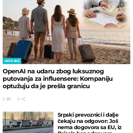
INFO BIZ
OpenAI na udaru zbog luksuznog
putovanja za influensere: Kompaniju
optužuju da je prešla granicu
0
0
Srpski prevoznici i dalje
čekaju na odgovor: Još
nema dogovora sa EU, iz