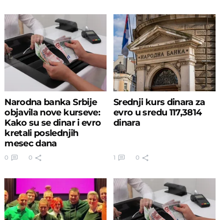
Narodna banka Srbije
Srednji kurs dinara za
objavila nove kurseve:
evro u sredu 117,3814
Kako su se dinar i evro
dinara
kretali poslednjih
mesec dana
0
0
1
0