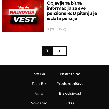
Objavljena bitna
informacija za sve
penzionere: U pitanju je
isplata penzija
0
16
1
Info Biz
Nekretnine
Tech Biz
Preduzetništvo
Agro
Biz održivost
Novčanik
CEO