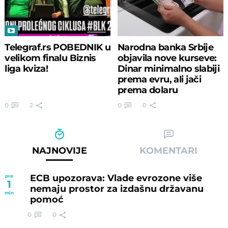
Telegraf.rs POBEDNIK u
Narodna banka Srbije
velikom finalu Biznis
objavila nove kurseve:
liga kviza!
Dinar minimalno slabiji
prema evru, ali jači
prema dolaru
0
2
0
0
NAJNOVIJE
KOMENTARI
ECB upozorava: Vlade evrozone više
pre
1
nemaju prostor za izdašnu državanu
min
pomoć
0
0