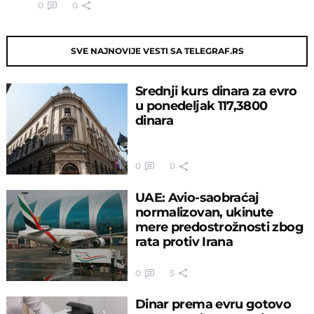
0
0
SVE NAJNOVIJE VESTI SA TELEGRAF.RS
Srednji kurs dinara za evro
u ponedeljak 117,3800
dinara
0
0
UAE: Avio-saobraćaj
normalizovan, ukinute
mere predostrožnosti zbog
rata protiv Irana
0
5
Dinar prema evru gotovo