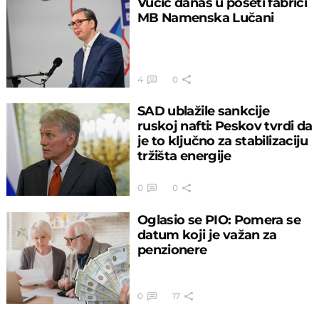
Vučić danas u poseti fabrici
MB Namenska Lučani
4
0
SAD ublažile sankcije
ruskoj nafti: Peskov tvrdi da
je to ključno za stabilizaciju
tržišta energije
0
0
Oglasio se PIO: Pomera se
datum koji je važan za
penzionere
0
17