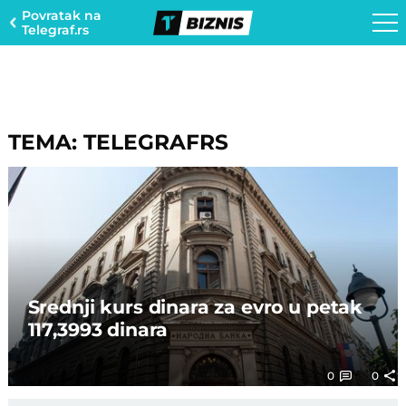
Povratak na
Telegraf.rs
TEMA: TELEGRAFRS
Srednji kurs dinara za evro u petak
117,3993 dinara
0
0