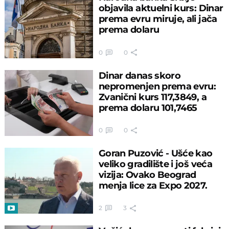
objavila aktuelni kurs: Dinar
prema evru miruje, ali jača
prema dolaru
0
0
Dinar danas skoro
nepromenjen prema evru:
Zvanični kurs 117,3849, a
prema dolaru 101,7465
0
0
Goran Puzović - Ušće kao
veliko gradilište i još veća
vizija: Ovako Beograd
menja lice za Expo 2027.
2
3