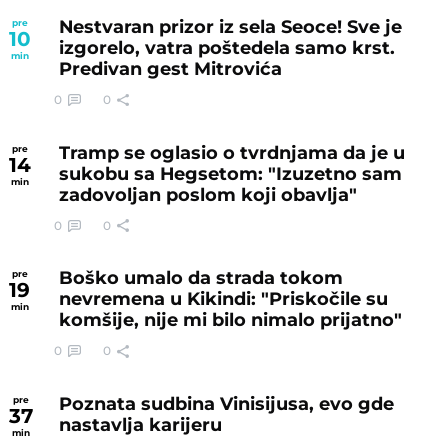
Nestvaran prizor iz sela Seoce! Sve je
pre
10
izgorelo, vatra poštedela samo krst.
min
Predivan gest Mitrovića
0
0
Tramp se oglasio o tvrdnjama da je u
pre
14
sukobu sa Hegsetom: "Izuzetno sam
min
zadovoljan poslom koji obavlja"
0
0
Boško umalo da strada tokom
pre
19
nevremena u Kikindi: "Priskočile su
min
komšije, nije mi bilo nimalo prijatno"
0
0
Poznata sudbina Vinisijusa, evo gde
pre
37
nastavlja karijeru
min