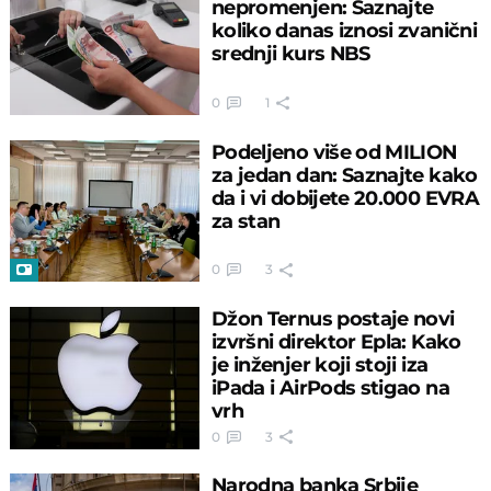
nepromenjen: Saznajte
koliko danas iznosi zvanični
srednji kurs NBS
0
1
Podeljeno više od MILION
za jedan dan: Saznajte kako
da i vi dobijete 20.000 EVRA
za stan
0
3
Džon Ternus postaje novi
izvršni direktor Epla: Kako
je inženjer koji stoji iza
iPada i AirPods stigao na
vrh
0
3
Narodna banka Srbije