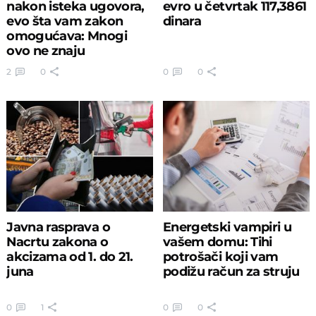
nakon isteka ugovora,
evro u četvrtak 117,3861
evo šta vam zakon
dinara
omogućava: Mnogi
ovo ne znaju
2
0
0
0
Javna rasprava o
Energetski vampiri u
Nacrtu zakona o
vašem domu: Tihi
akcizama od 1. do 21.
potrošači koji vam
juna
podižu račun za struju
0
1
0
0