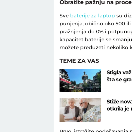
Obratite pažnju na proce
Sve
baterije za laptop
su diz
punjenja, obično oko 500 ili
pražnjenja do 0% i potpuno
kapacitet baterije se smanjuj
možete preduzeti nekoliko k
TEME ZA VAS
Stigla važ
šta se gra
Stiže nov
otkrila j
Prvo, istražite podešavanja