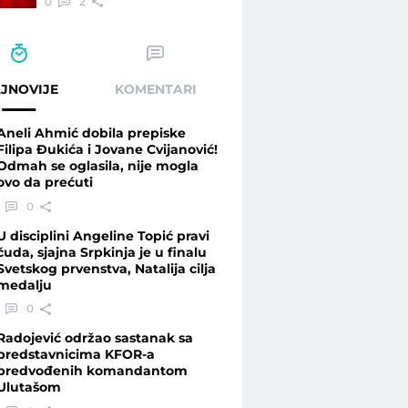
0
2
JNOVIJE
KOMENTARI
Aneli Ahmić dobila prepiske
Filipa Đukića i Jovane Cvijanović!
Odmah se oglasila, nije mogla
ovo da prećuti
0
U disciplini Angeline Topić pravi
čuda, sjajna Srpkinja je u finalu
Svetskog prvenstva, Natalija cilja
medalju
0
Radojević održao sastanak sa
predstavnicima KFOR-a
predvođenih komandantom
Ulutašom