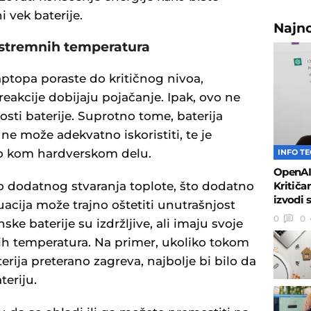
i vek baterije.
Najn
ekstremnih temperatura
aptopa poraste do kritičnog nivoa,
eakcije dobijaju pojačanje. Ipak, ovo ne
sti baterije. Suprotno tome, baterija
ne može adekvatno iskoristiti, te je
lo kom hardverskom delu.
INFO T
OpenAI 
Kritiča
o dodatnog stvaranja toplote, što dodatno
izvodi 
acija može trajno oštetiti unutrašnjost
0
0
ske baterije su izdržljive, ali imaju svoje
ih temperatura. Na primer, ukoliko tokom
erija preterano zagreva, najbolje bi bilo da
teriju.