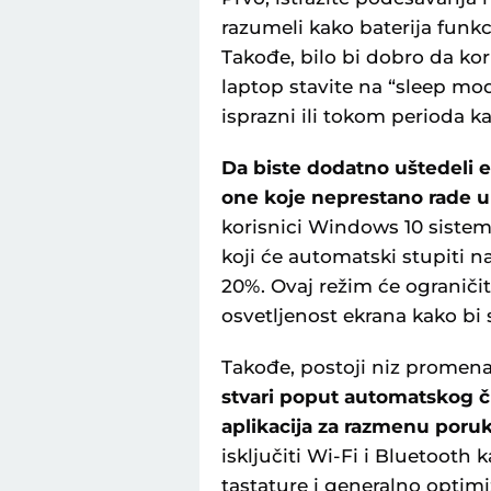
razumeli kako baterija funkc
Takođe, bilo bi dobro da kor
laptop stavite na “sleep mo
isprazni ili tokom perioda ka
Da biste dodatno uštedeli en
one koje neprestano rade u 
korisnici Windows 10 sistem
koji će automatski stupiti 
20%. Ovaj režim će ograničit
osvetljenost ekrana kako bi s
Takođe, postoji niz promena
stvari poput automatskog č
aplikacija za razmenu poruk
isključiti Wi-Fi i Bluetooth k
tastature i generalno optimi