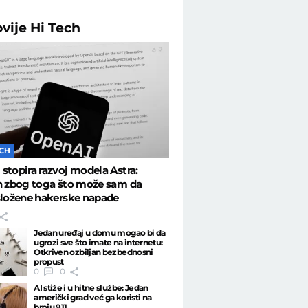
ovije
Hi Tech
ECH
stopira razvoj modela Astra:
n zbog toga što može sam da
složene hakerske napade
Jedan uređaj u domu mogao bi da
ugrozi sve što imate na internetu:
Otkriven ozbiljan bezbednosni
propust
0
0
AI stiže i u hitne službe: Jedan
američki grad već ga koristi na
broju 911