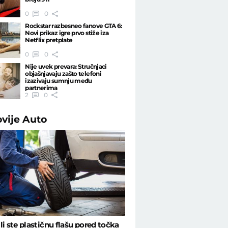
0
0
Rockstar razbesneo fanove GTA 6:
Novi prikaz igre prvo stiže iza
Netflix pretplate
0
0
Nije uvek prevara: Stručnjaci
objašnjavaju zašto telefoni
izazivaju sumnju među
partnerima
2
0
ovije
Auto
li ste plastičnu flašu pored točka