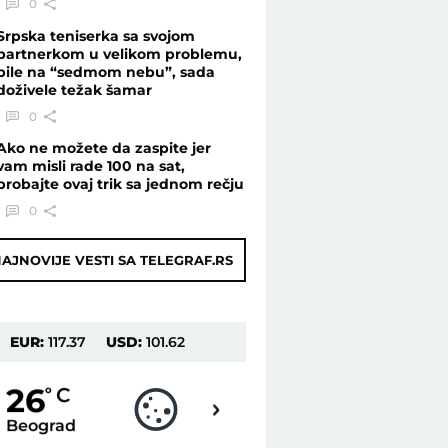
0
Srpska teniserka sa svojom
partnerkom u velikom problemu,
bile na “sedmom nebu”, sada
doživele težak šamar
0
Ako ne možete da zaspite jer
vam misli rade 100 na sat,
probajte ovaj trik sa jednom rečju
0
AJNOVIJE VESTI SA TELEGRAF.RS
EUR:
117.37
USD:
101.62
25
26
o
C
o
C
Beograd
Novi Sad