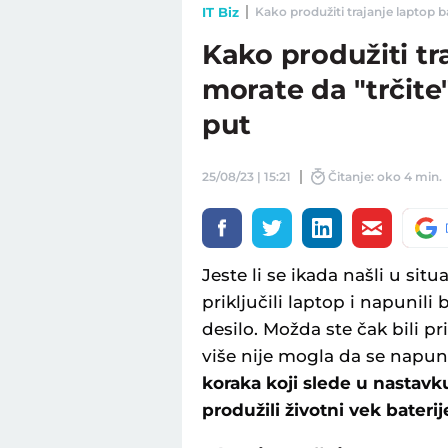
IT Biz
Kako produžiti trajanje laptop ba
Kako produžiti tr
morate da "trčite
put
25/08/23 | 15:21
Čitanje: oko 4 min.
Jeste li se ikada našli u situ
priključili laptop i napunili
desilo. Možda ste čak bili p
više nije mogla da se napun
koraka koji slede u nastavk
produžili životni vek baterij