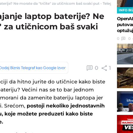
terije? Ne morate da "trčite" za utičnicom baš svaki put - Telegraf Biznis
INFO BI
ajanje laptop baterije? Ne
OpenAI
putovan
" za utičnicom baš svaki
optužuj
0
0
0
1
aciji da hitno jurite do utičnice kako biste
 bateriju? Većini nas se to bar jednom
rimorani da zamenite bateriju laptopa jer
i. Srećom,
postoji nekoliko jednostavnih
u, koje možete preduzeti kako biste
e.