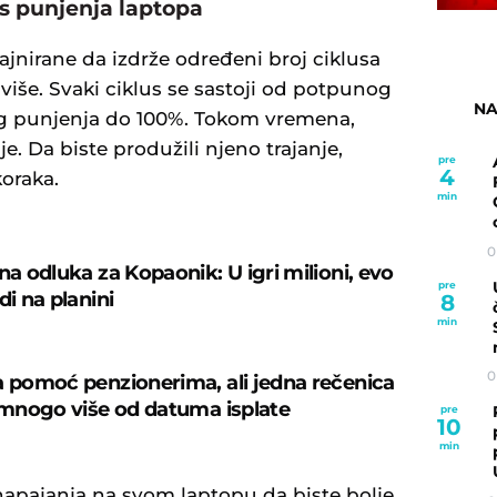
s punjenja laptopa
ajnirane da izdrže određeni broj ciklusa
 više. Svaki ciklus se sastoji od potpunog
NA
g punjenja do 100%. Tokom vremena,
e. Da biste produžili njeno trajanje,
pre
4
oraka.
min
0
na odluka za Kopaonik: U igri milioni, evo
pre
di na planini
8
min
0
a pomoć penzionerima, ali jedna rečenica
e mnogo više od datuma isplate
pre
10
min
 napajanja na svom laptopu da biste bolje