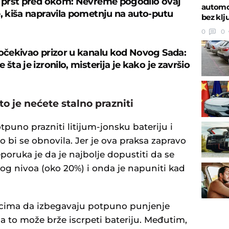
e prst pred okom: Nevreme pogodilo ovaj
automob
e, kiša napravila pometnju na auto-putu
bez klj
0
0
 očekivao prizor u kanalu kod Novog Sada:
 šta je izronilo, misterija je kako je završio
to je nećete stalno prazniti
uno prazniti litijum-jonsku bateriju i
 bi se obnovila. Jer je ova praksa zapravo
eporuka je da je najbolje dopustiti da se
nog nivoa (oko 20%) i onda je napuniti kad
nicima da izbegavaju potpuno punjenje
a to može brže iscrpeti bateriju. Međutim,