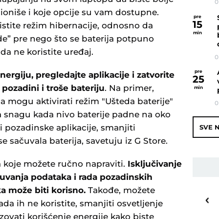
0
ioniše i koje opcije su vam dostupne.
pre
15
istite režim hibernacije, odnosno da
min
de” pre nego što se baterija potpuno
da ne koristite uređaj.
0
pre
ergiju, pregledajte aplikacije i zatvorite
25
pozadini i troše bateriju
. Na primer,
min
a mogu aktivirati režim "Ušteda baterije"
0
na snagu kada nivo baterije padne na oko
i pozadinske aplikacije, smanjiti
SVE N
e sačuvala baterija, savetuju iz G Store.
 koje možete ručno napraviti.
Isključivanje
uvanja podataka i rada pozadinskih
a može biti korisno.
Takođe, možete
21
o
C
ada ih ne koristite, smanjiti osvetljenje
Priština
zovati korišćenje energije kako biste