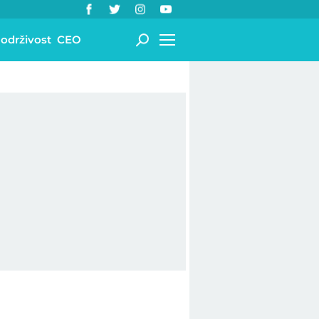
 održivost
CEO