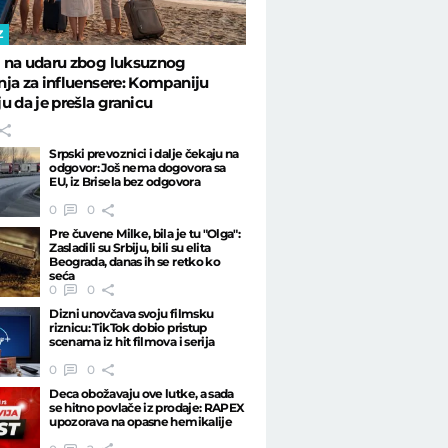
Z
 na udaru zbog luksuznog
ja za influensere: Kompaniju
u da je prešla granicu
Srpski prevoznici i dalje čekaju na
odgovor: Još nema dogovora sa
EU, iz Brisela bez odgovora
0
0
Pre čuvene Milke, bila je tu "Olga":
Zasladili su Srbiju, bili su elita
Beograda, danas ih se retko ko
seća
0
0
Dizni unovčava svoju filmsku
riznicu: TikTok dobio pristup
scenama iz hit filmova i serija
0
0
Deca obožavaju ove lutke, a sada
se hitno povlače iz prodaje: RAPEX
upozorava na opasne hemikalije