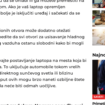
 da se ohladi ili ga možete premestiti na
m. Ako je vaš laptop opremljen
lje je isključiti uređaj i sačekati da se
acionih otvora može dodatno otežati
dite da svi otvori za usisavanje hladnog
og vazduha ostanu slobodni kako bi mogli
Najn
ajte postavljanje laptopa na mesta koja bi
a. To uključuje automobile tokom vrelih
direktnog sunčevog svetla ili blizinu
oput ovih mogu brzo naneti ozbiljne štete
da neće biti odmah uočljive.
SAVETI
Primeti