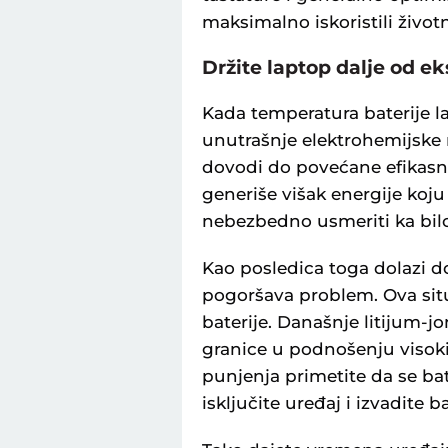
maksimalno iskoristili životn
Držite laptop dalje od 
Kada temperatura baterije l
unutrašnje elektrohemijske r
dovodi do povećane efikasno
generiše višak energije koju 
nebezbedno usmeriti ka bi
Kao posledica toga dolazi d
pogoršava problem. Ova situ
baterije. Današnje litijum-jon
granice u podnošenju visok
punjenja primetite da se bat
isključite uređaj i izvadite ba