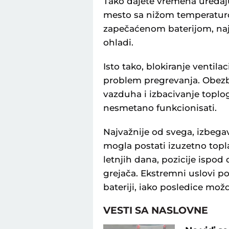
Tako dajete vremena uređaju
mesto sa nižom temperaturo
zapečaćenom baterijom, najbo
ohladi.
Isto tako, blokiranje ventil
problem pregrevanja. Obezbe
vazduha i izbacivanje topl
nesmetano funkcionisati.
Najvažnije od svega, izbegav
mogla postati izuzetno topl
letnjih dana, pozicije ispod 
grejača. Ekstremni uslovi p
bateriji, iako posledice mož
VESTI SA NASLOVNE