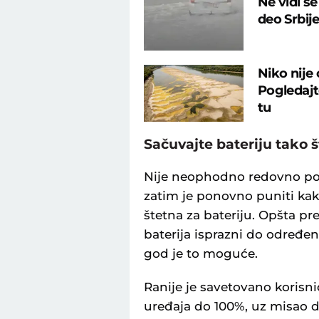
Ne vidi s
deo Srbij
Niko nije
Pogledajte
tu
Sačuvajte bateriju tako š
Nije neophodno redovno potp
zatim je ponovno puniti kako
štetna za bateriju. Opšta pr
baterija isprazni do određe
god je to moguće.
Ranije je savetovano koris
uređaja do 100%, uz misao d