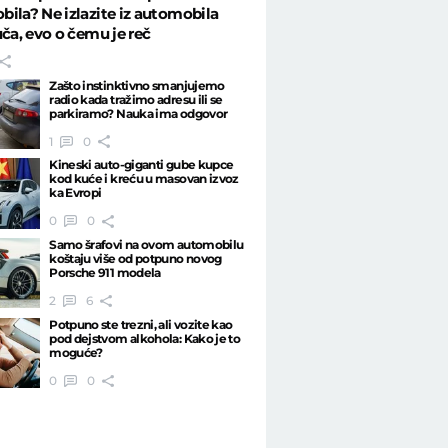
ila? Ne izlazite iz automobila
uča, evo o čemu je reč
Zašto instinktivno smanjujemo
radio kada tražimo adresu ili se
parkiramo? Nauka ima odgovor
1
0
Kineski auto-giganti gube kupce
kod kuće i kreću u masovan izvoz
ka Evropi
0
0
Samo šrafovi na ovom automobilu
koštaju više od potpuno novog
Porsche 911 modela
2
6
Potpuno ste trezni, ali vozite kao
pod dejstvom alkohola: Kako je to
moguće?
0
0