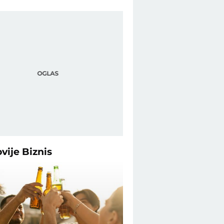
ovije
Biznis