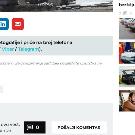
bez klj
0
0
ografije i priče na broj telefona
/
Viber
/
Telegram
).
adržajem. Za preuzimanje sadržaja pogledajte uputstva na
 ovu vest.
0
POŠALJI KOMENTAR
entar.