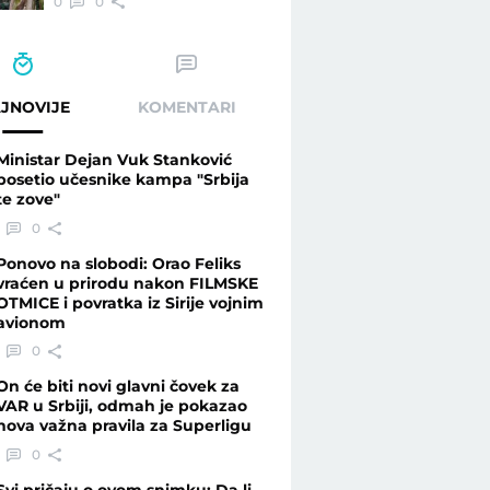
0
0
JNOVIJE
KOMENTARI
Ministar Dejan Vuk Stanković
posetio učesnike kampa "Srbija
te zove"
0
Ponovo na slobodi: Orao Feliks
vraćen u prirodu nakon FILMSKE
OTMICE i povratka iz Sirije vojnim
avionom
0
On će biti novi glavni čovek za
VAR u Srbiji, odmah je pokazao
nova važna pravila za Superligu
0
Svi pričaju o ovom snimku: Da li