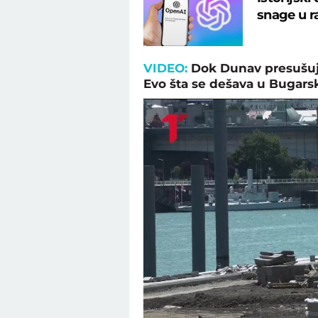
snage u r
VIDEO:
Dok Dunav presušuje
Evo šta se dešava u Bugars