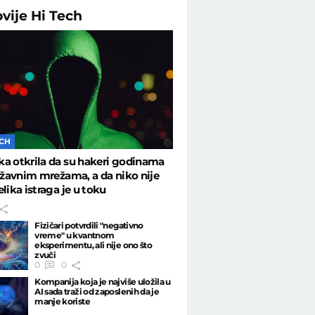
ovije
Hi Tech
ECH
a otkrila da su hakeri godinama
državnim mrežama, a da niko nije
elika istraga je u toku
Fizičari potvrdili "negativno
vreme" u kvantnom
eksperimentu, ali nije ono što
zvuči
0
0
Kompanija koja je najviše uložila u
AI sada traži od zaposlenih da je
manje koriste