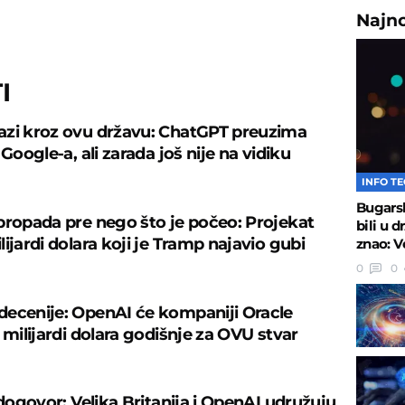
Najn
I
zi kroz ovu državu: ChatGPT preuzima
 Google-a, ali zarada još nije na vidiku
INFO T
Bugarsk
propada pre nego što je počeo: Projekat
bili u 
ijardi dolara koji je Tramp najavio gubi
znao: V
0
0
ecenije: OpenAI će kompaniji Oracle
 milijardi dolara godišnje za OVU stvar
 dogovor: Velika Britanija i OpenAI udružuju