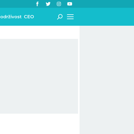
 održivost
CEO