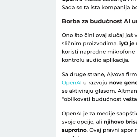
Sada se ta ista kompanija bo
Borba za budućnost AI u
Ono što čini ovaj slučaj još
sličnim proizvodima.
iyO je
koristi napredne mikrofone 
kontrolu audio aplikacija.
Sa druge strane, Ajvova firm
OpenAI
u razvoju
nove gene
se aktiviraju glasom. Altman 
"oblikovati budućnost veštač
OpenAI je za medije saopšti
svoje opcije, ali
njihovo bris
suprotno
. Ovaj pravni spor 