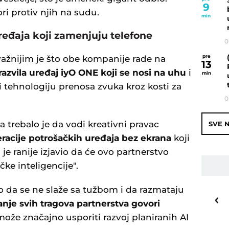
9
ri protiv njih na sudu.
min
ređaja koji zamenjuju telefone
0
pre
 važnijim je što obe kompanije rade na
13
 razvila uređaj iyO ONE koji se nosi na uhu
i
min
i tehnologiju prenosa zvuka kroz kosti za
0
a trebalo je da vodi kreativni pravac
SVE N
racije potrošačkih uređaja bez ekrana
koji
je ranije izjavio da će ovo partnerstvo
ke inteligencije".
o da se ne slaže sa tužbom i da razmataju
30
o
C
anje svih tragova partnerstva govori
Priština
može značajno usporiti razvoj planiranih AI