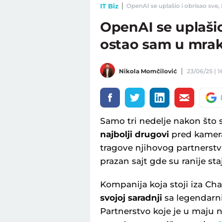
IT Biz
OpenAI se uplašio i obrisao sve,
OpenAI se uplašio
ostao sam u mra
Nikola Momčilović
23/06/25 | 1
Samo tri nedelje nakon što
najbolji drugovi
pred kame
tragove njihovog partnerstv
prazan sajt gde su ranije staj
Kompanija koja stoji iza Ch
svojoj saradnji
sa legendarn
Partnerstvo koje je u maju n