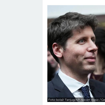
Foto-kolaž: Tanjug/AP, Slaven Vlasic / G