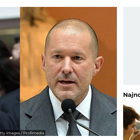
Najn
etty images / Profimedia