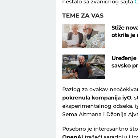
nestalo sa zvaničnog sajta
O
TEME ZA VAS
Stiže nov
otkrila j
Uređenje 
savsko pr
Razlog za ovakav neočekivan
pokrenula kompanija iyO
, 
eksperimentalnog odseka. iyO
Sema Altmana i Džonija Ajva
Posebno je interesantno što
OpenAI
tražeći saradnju i in