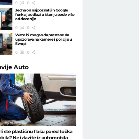
0
0
Jedna od najpoznatijih Google
funkcija odlazi u istoriju posle više
od decenije
0
0
Waze bi mogao da prestane da
upozorava na kamere i policiju u
Evropi
0
0
ovije
Auto
li ste plastičnu flašu pored točka
ila? Ne izlazite iz automobila