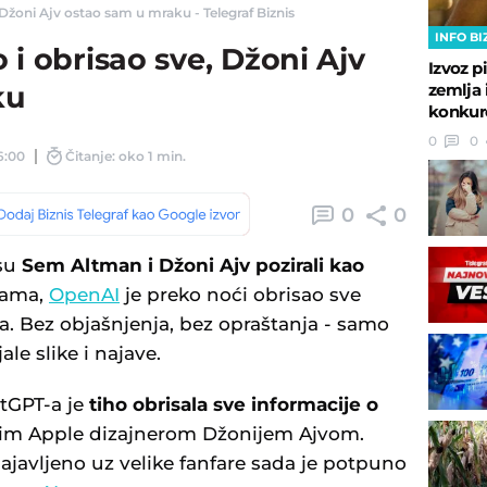
 Džoni Ajv ostao sam u mraku - Telegraf Biznis
INFO BI
 i obrisao sve, Džoni Ajv
Izvoz p
zemlja i
ku
konkur
0
0
6:00
Čitanje: oko 1 min.
0
0
 su
Sem Altman i Džoni Ajv pozirali kao
rama,
OpenAI
je preko noći obrisao sve
a. Bez objašnjenja, bez opraštanja - samo
ale slike i najave.
atGPT-a je
tiho obrisala sve informacije o
im Apple dizajnerom Džonijem Ajvom.
ajavljeno uz velike fanfare sada je potpuno