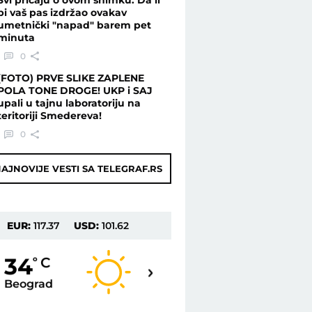
bi vaš pas izdržao ovakav
umetnički "napad" barem pet
minuta
0
(FOTO) PRVE SLIKE ZAPLENE
POLA TONE DROGE! UKP i SAJ
upali u tajnu laboratoriju na
teritoriji Smedereva!
0
AJNOVIJE VESTI SA TELEGRAF.RS
EUR:
117.37
USD:
101.62
35
34
o
C
o
C
Beograd
Novi Sad