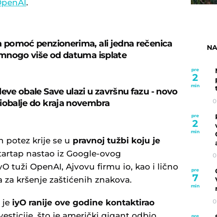
penAI
.
a pomoć penzionerima, ali jedna rečenica
NA
e mnogo više od datuma isplate
pre
2
min
leve obale Save ulazi u završnu fazu - novo
0
iobalje do kraja novembra
pre
2
min
 potez krije se u
pravnoj tužbi koju je
startap nastao iz Google-ovog
0
 tuži OpenAI, Ajvovu firmu io, kao i lično
pre
7
 za kršenje zaštićenih znakova.
min
0
 je
iyO ranije ove godine kontaktirao
vesticije, što je američki gigant odbio.
pre