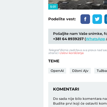
5:01
Podelite vest:
Pošaljite nam Vaše snimke, fot
+381 64 8939257
(
WhatsApp
Telegraf Biznis zadržava sva prava nad s
stranici
Uslovi korišćenja
.
TEME
OpenAI
Džoni Ajv
Tužba
KOMENTARI
Do sada nije bilo komentara na
Budite prvi koji će ostaviti kom