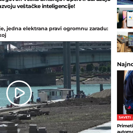
azvoju veštačke inteligencije!
, jedna elektrana pravi ogromnu zaradu:
koj
Najn
Play
Video
SAVETI
Primeti
automob