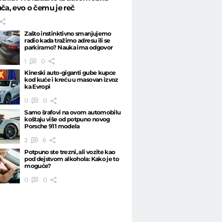
uča, evo o čemu je reč
Zašto instinktivno smanjujemo
radio kada tražimo adresu ili se
parkiramo? Nauka ima odgovor
1
0
Kineski auto-giganti gube kupce
kod kuće i kreću u masovan izvoz
ka Evropi
0
0
Samo šrafovi na ovom automobilu
koštaju više od potpuno novog
Porsche 911 modela
2
6
Potpuno ste trezni, ali vozite kao
pod dejstvom alkohola: Kako je to
moguće?
0
0