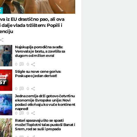
Z
iva iz EU drastično pao, ali ova
 dalje vlada tržištem: Popili i
enciju
Najskuplja porodična svađa:
Verovala je bratu, a završila sa
dugom od milion evra!
0
0
Stigle su nove cene goriva:
Poskupeo jedan derivat!
0
0
Jedna zemlja drži gotovo četvrtinu
ekonomije Evropske unije: Novi
podaci otkrivaju ko vuče kontinent
napred!
0
0
Ratari spasavaju što se spasti
može! Toplotni talas pustoši Banat i
Srem, rod se suši i propada