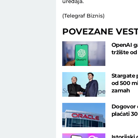
uređaja.
(Telegraf Biznis)
POVEZANE VEST
OpenAI ga
tržište od
Stargate 
od 500 mil
zamah
Dogovor d
plaćati 30
Istorijski