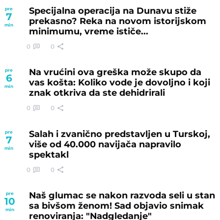
Specijalna operacija na Dunavu stiže
pre
7
prekasno? Reka na novom istorijskom
min
minimumu, vreme ističe...
0
0
Na vrućini ova greška može skupo da
pre
6
vas košta: Koliko vode je dovoljno i koji
min
znak otkriva da ste dehidrirali
0
0
Salah i zvanično predstavljen u Turskoj,
pre
7
više od 40.000 navijača napravilo
min
spektakl
0
0
Naš glumac se nakon razvoda seli u stan
pre
10
sa bivšom ženom! Sad objavio snimak
min
renoviranja: "Nadgledanje"