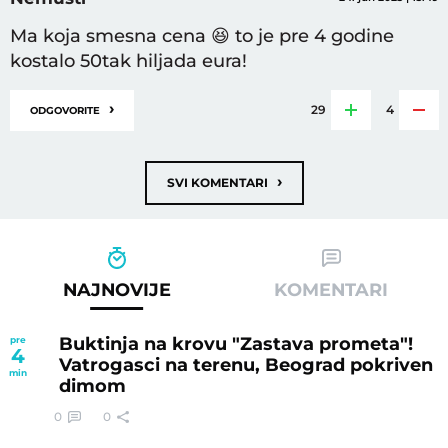
Ma koja smesna cena 😆 to je pre 4 godine
kostalo 50tak hiljada eura!
›
29
4
ODGOVORITE
›
SVI KOMENTARI
NAJNOVIJE
KOMENTARI
Buktinja na krovu "Zastava prometa"!
pre
4
Vatrogasci na terenu, Beograd pokriven
min
dimom
0
0