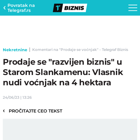
Povratak na
Telegraf.rs
Nekretnine
Komentari na "Prodaje se voćnjak" - Telegraf Biznis
Prodaje se "razvijen biznis" u
Starom Slankamenu: Vlasnik
nudi voćnjak na 4 hektara
24/06/23 | 13:26
‹
PROČITAJTE CEO TEKST