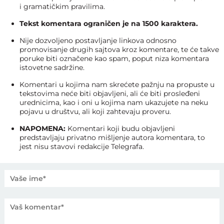
i gramatičkim pravilima.
Tekst komentara ograničen je na 1500 karaktera.
Nije dozvoljeno postavljanje linkova odnosno
promovisanje drugih sajtova kroz komentare, te će takve
poruke biti označene kao spam, poput niza komentara
istovetne sadržine.
Komentari u kojima nam skrećete pažnju na propuste u
tekstovima neće biti objavljeni, ali će biti prosleđeni
urednicima, kao i oni u kojima nam ukazujete na neku
pojavu u društvu, ali koji zahtevaju proveru.
NAPOMENA:
Komentari koji budu objavljeni
predstavljaju privatno mišljenje autora komentara, to
jest nisu stavovi redakcije Telegrafa.