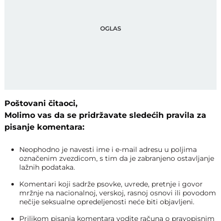
Poštovani čitaoci,
Molimo vas da se pridržavate sledećih pravila za
pisanje komentara:
Neophodno je navesti ime i e-mail adresu u poljima
označenim zvezdicom, s tim da je zabranjeno ostavljanje
lažnih podataka.
Komentari koji sadrže psovke, uvrede, pretnje i govor
mržnje na nacionalnoj, verskoj, rasnoj osnovi ili povodom
nečije seksualne opredeljenosti neće biti objavljeni.
Prilikom pisanja komentara vodite računa o pravopisnim