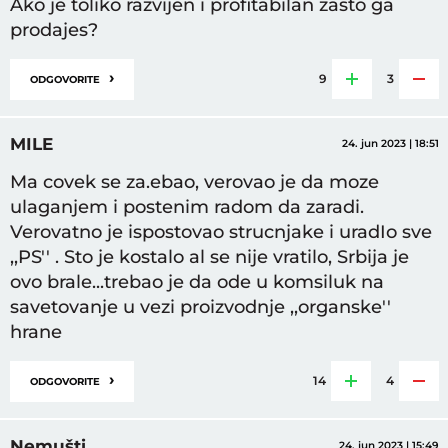
Ako je toliko razvijen i profitabilan zasto ga
prodajes?
›
9
3
ODGOVORITE
MILE
24. jun 2023 | 18:51
Ma covek se za.ebao, verovao je da moze
ulaganjem i postenim radom da zaradi.
Verovatno je ispostovao strucnjake i uradIo sve
,,PS'' . Sto je kostalo al se nije vratilo, Srbija je
ovo brale...trebao je da ode u komsiluk na
savetovanje u vezi proizvodnje ,,organske''
hrane
›
14
4
ODGOVORITE
Nemušti
24. jun 2023 | 15:49