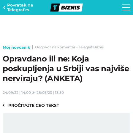
Povratak na
Telegraf.rs
Moj novčanik
Odgovor na komentar - Telegraf Biznis
Opravdano ili ne: Koja
poskupljenja u Srbiji vas najviše
nerviraju? (ANKETA)
24/09/22 | 14:00
≫
28/03/23 | 13:50
‹
PROČITAJTE CEO TEKST