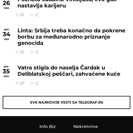
26
nastavlja karijeru
min
0
0
Linta: Srbija treba konačno da pokrene
pre
34
borbu za međunarodno priznanje
min
genocida
0
0
Vatra stigla do naselja Čardak u
pre
35
Deliblatskoj peščari, zahvaćene kuće
min
0
0
SVE NAJNOVIJE VESTI SA TELEGRAF.RS
Info Biz
Nekretnine