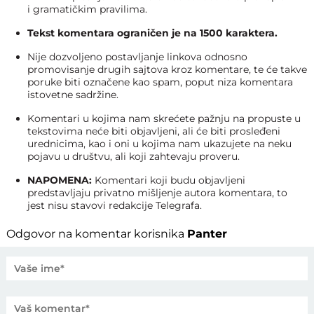
i gramatičkim pravilima.
Tekst komentara ograničen je na 1500 karaktera.
Nije dozvoljeno postavljanje linkova odnosno
promovisanje drugih sajtova kroz komentare, te će takve
poruke biti označene kao spam, poput niza komentara
istovetne sadržine.
Komentari u kojima nam skrećete pažnju na propuste u
tekstovima neće biti objavljeni, ali će biti prosleđeni
urednicima, kao i oni u kojima nam ukazujete na neku
pojavu u društvu, ali koji zahtevaju proveru.
NAPOMENA:
Komentari koji budu objavljeni
predstavljaju privatno mišljenje autora komentara, to
jest nisu stavovi redakcije Telegrafa.
Odgovor na komentar korisnika
Panter