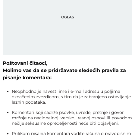
Poštovani čitaoci,
Molimo vas da se pridržavate sledećih pravila za
pisanje komentara:
Neophodno je navesti ime i e-mail adresu u poljima
označenim zvezdicom, s tim da je zabranjeno ostavljanje
lažnih podataka.
Komentari koji sadrže psovke, uvrede, pretnje i govor
mržnje na nacionalnoj, verskoj, rasnoj osnovi ili povodom
nečije seksualne opredeljenosti neće biti objavljeni.
Prilikom pisanja komentara vodite računa o pravopisnim