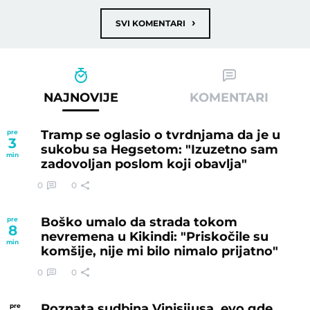
›
SVI KOMENTARI
NAJNOVIJE
KOMENTARI
Tramp se oglasio o tvrdnjama da je u
pre
3
sukobu sa Hegsetom: "Izuzetno sam
min
zadovoljan poslom koji obavlja"
0
0
Boško umalo da strada tokom
pre
8
nevremena u Kikindi: "Priskočile su
min
komšije, nije mi bilo nimalo prijatno"
0
0
Poznata sudbina Vinisijusa, evo gde
pre