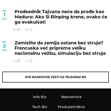
Predsednik Tajvana neće da prođe kao
pre
1
Maduro: Ako Si Đinping krene, ovako će
min
ga evakuisati
0
0
Zamislite da zemlja ostane bez struje?
pre
2
Francuska već priprema veliku
min
nacionalnu vežbu, simulaciju bez struje
0
0
SVE NAJNOVIJE VESTI SA TELEGRAF.RS
Info Biz
Nekretnine
Tech Biz
Preduzetništvo