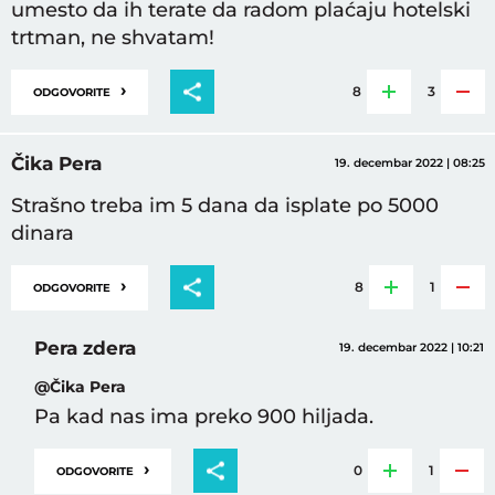
umesto da ih terate da radom plaćaju hotelski
trtman, ne shvatam!
›
8
3
ODGOVORITE
Čika Pera
19. decembar 2022 | 08:25
Strašno treba im 5 dana da isplate po 5000
dinara
›
8
1
ODGOVORITE
Pera zdera
19. decembar 2022 | 10:21
@Čika Pera
Pa kad nas ima preko 900 hiljada.
›
0
1
ODGOVORITE