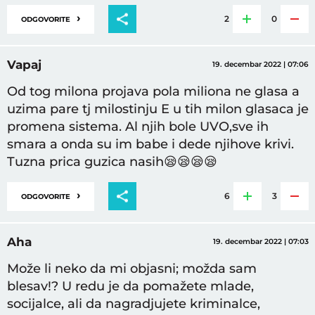
›
2
0
ODGOVORITE
Vapaj
19. decembar 2022 | 07:06
Od tog milona projava pola miliona ne glasa a
uzima pare tj milostinju E u tih milon glasaca je
promena sistema. Al njih bole UVO,sve ih
smara a onda su im babe i dede njihove krivi.
Tuzna prica guzica nasih😪😪😪😪
›
6
3
ODGOVORITE
Aha
19. decembar 2022 | 07:03
Može li neko da mi objasni; možda sam
blesav!? U redu je da pomažete mlade,
socijalce, ali da nagradjujete kriminalce,