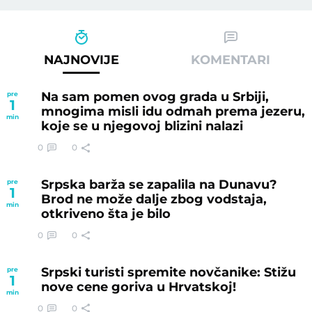
NAJNOVIJE
KOMENTARI
Na sam pomen ovog grada u Srbiji,
pre
1
mnogima misli idu odmah prema jezeru,
min
koje se u njegovoj blizini nalazi
0
0
Srpska barža se zapalila na Dunavu?
pre
1
Brod ne može dalje zbog vodstaja,
min
otkriveno šta je bilo
0
0
Srpski turisti spremite novčanike: Stižu
pre
1
nove cene goriva u Hrvatskoj!
min
0
0