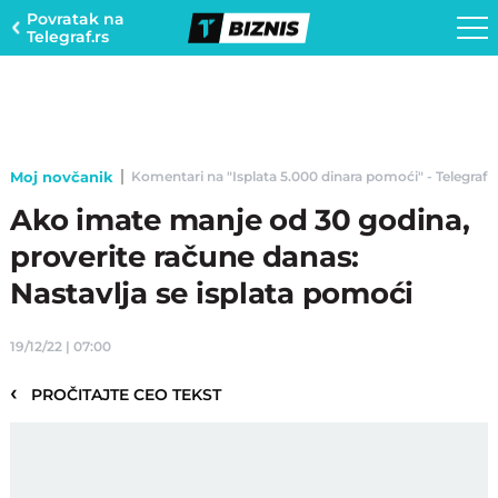
Povratak na
Telegraf.rs
Moj novčanik
Komentari na "Isplata 5.000 dinara pomoći" - Telegraf B
Ako imate manje od 30 godina,
proverite račune danas:
Nastavlja se isplata pomoći
19/12/22 | 07:00
‹
PROČITAJTE CEO TEKST