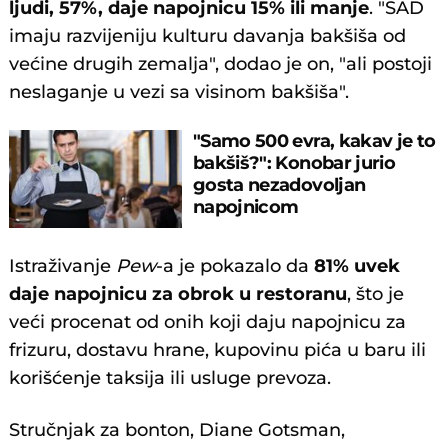
ljudi, 57%, daje napojnicu 15% ili manje
. "SAD
imaju razvijeniju kulturu davanja bakšiša od
većine drugih zemalja", dodao je on, "ali postoji
neslaganje u vezi sa visinom bakšiša".
"Samo 500 evra, kakav je to
bakšiš?": Konobar jurio
gosta nezadovoljan
napojnicom
Istraživanje
Pew
-a je pokazalo da
81% uvek
daje napojnicu za obrok u restoranu
, što je
veći procenat od onih koji daju napojnicu za
frizuru, dostavu hrane, kupovinu pića u baru ili
korišćenje taksija ili usluge prevoza.
Stručnjak za bonton, Diane Gotsman,