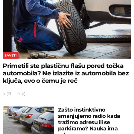
SAVETI
Primetili ste plastičnu flašu pored točka
automobila? Ne izlazite iz automobila bez
ključa, evo o čemu je reč
0
0
Zašto instinktivno
smanjujemo radio kada
tražimo adresu ili se
parkiramo? Nauka ima