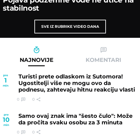
stabilnost
SVE IZ RUBRIKE VIDEO DANA
NAJNOVIJE
KOMENTARI
Turisti prete odlaskom iz Sutomora!
pre
1
Ugostitelji više ne mogu ovo da
min
podnesu, zahtevaju hitnu reakciju vlasti
0
0
Samo ovaj znak ima "šesto čulo": Može
pre
10
da pročita svaku osobu za 3 minuta
min
0
0