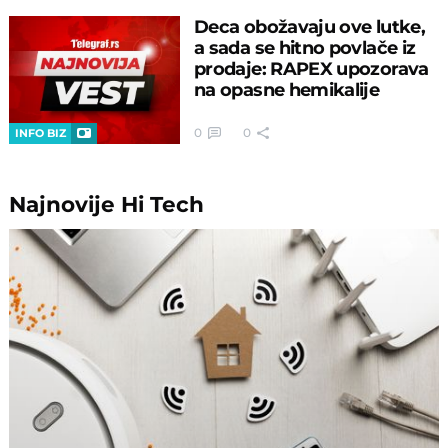
Deca obožavaju ove lutke,
a sada se hitno povlače iz
prodaje: RAPEX upozorava
na opasne hemikalije
0
0
INFO BIZ
Najnovije
Hi Tech