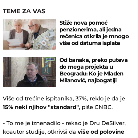
TEME ZA VAS
Stiže nova pomoć
penzionerima, ali jedna
rečenica otkrila je mnogo
više od datuma isplate
Od banaka, preko puteva
do mega projekta u
Beogradu: Ko je Mladen
Milanović, najbogatiji
biznismen u RS?
Više od trećine ispitanika, 37%, reklo je da je
15% neki njihov "standard"
, piše CNBC.
- To me je iznenadilo - rekao je Dru DeSilver,
koautor studije, otkrivši da
više od polovine