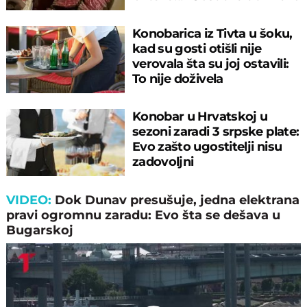
uslugu
Konobarica iz Tivta u šoku,
kad su gosti otišli nije
verovala šta su joj ostavili:
To nije doživela
Konobar u Hrvatskoj u
sezoni zaradi 3 srpske plate:
Evo zašto ugostitelji nisu
zadovoljni
VIDEO:
Dok Dunav presušuje, jedna elektrana
pravi ogromnu zaradu: Evo šta se dešava u
Bugarskoj