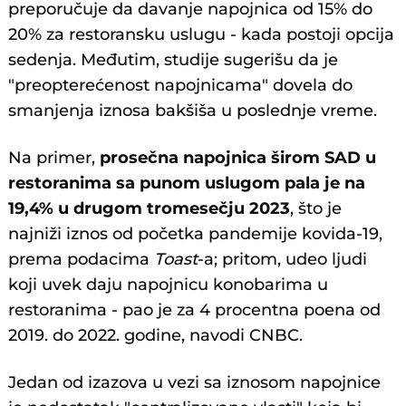
preporučuje da davanje napojnica od 15% do
20% za restoransku uslugu - kada postoji opcija
sedenja. Međutim, studije sugerišu da je
"preopterećenost napojnicama" dovela do
smanjenja iznosa bakšiša u poslednje vreme.
Na primer,
prosečna napojnica širom SAD u
restoranima sa punom uslugom pala je na
19,4% u drugom tromesečju 2023
, što je
najniži iznos od početka pandemije kovida-19,
prema podacima
Toast
-a; pritom, udeo ljudi
koji uvek daju napojnicu konobarima u
restoranima - pao je za 4 procentna poena od
2019. do 2022. godine, navodi CNBC.
Jedan od izazova u vezi sa iznosom napojnice