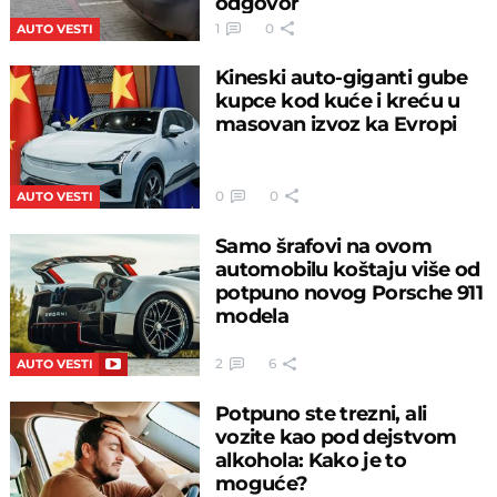
odgovor
1
0
AUTO VESTI
Kineski auto-giganti gube
kupce kod kuće i kreću u
masovan izvoz ka Evropi
0
0
AUTO VESTI
Samo šrafovi na ovom
automobilu koštaju više od
potpuno novog Porsche 911
modela
2
6
AUTO VESTI
Potpuno ste trezni, ali
vozite kao pod dejstvom
alkohola: Kako je to
moguće?