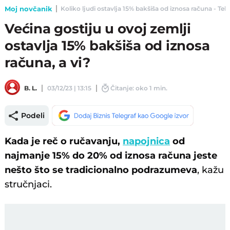
Moj novčanik
Koliko ljudi ostavlja 15% bakšiša od iznosa računa - Tele
Većina gostiju u ovoj zemlji
ostavlja 15% bakšiša od iznosa
računa, a vi?
B. L.
03/12/23 | 13:15
Čitanje: oko 1 min.
Podeli
Kada je reč o ručavanju,
napojnica
od
najmanje 15% do 20% od iznosa računa jeste
nešto što se tradicionalno podrazumeva
, kažu
stručnjaci.