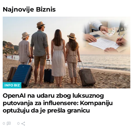
Najnovije
Biznis
INFO BIZ
OpenAI na udaru zbog luksuznog
putovanja za influensere: Kompaniju
optužuju da je prešla granicu
0
0