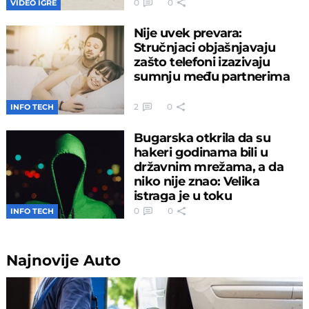
0
0
VIDEO IGRE
Nije uvek prevara:
Stručnjaci objašnjavaju
zašto telefoni izazivaju
sumnju među partnerima
2
0
INFO TECH
Bugarska otkrila da su
hakeri godinama bili u
državnim mrežama, a da
niko nije znao: Velika
istraga je u toku
0
0
INFO TECH
Najnovije
Auto