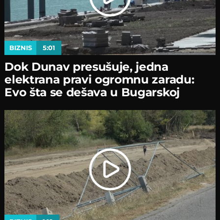
BIZNIS
5:01
Dok Dunav presušuje, jedna
elektrana pravi ogromnu zaradu:
Evo šta se dešava u Bugarskoj