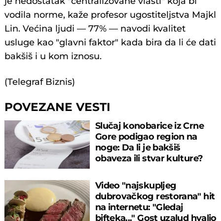
je nedostatak "centralizovane vlasti" koja bi
vodila norme, kaže profesor ugostiteljstva Majkl
Lin. Većina ljudi — 77% — navodi kvalitet
usluge kao "glavni faktor" kada bira da li će dati
bakšiš i u kom iznosu.
(Telegraf Biznis)
POVEZANE VESTI
Slučaj konobarice iz Crne
Gore podigao region na
noge: Da li je bakšiš
obaveza ili stvar kulture?
Video "najskupljeg
dubrovačkog restorana" hit
na internetu: "Gledaj
bifteka..." Gost uzalud hvalio