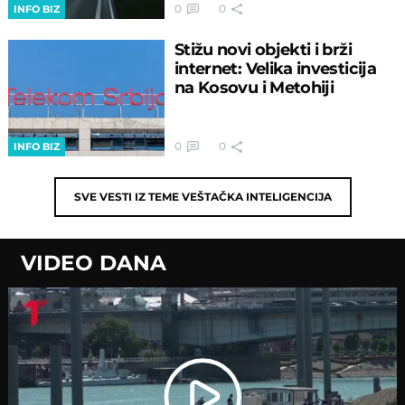
0
0
INFO BIZ
Stižu novi objekti i brži
internet: Velika investicija
na Kosovu i Metohiji
0
0
INFO BIZ
SVE VESTI IZ TEME
VEŠTAČKA INTELIGENCIJA
VIDEO DANA