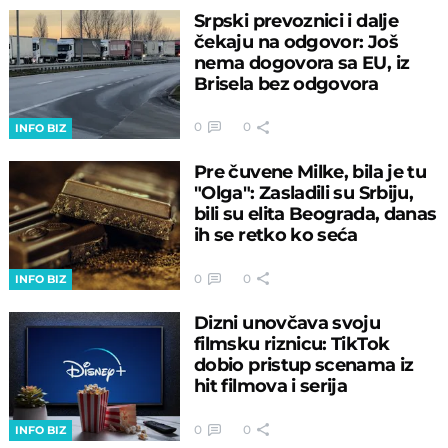
Srpski prevoznici i dalje
čekaju na odgovor: Još
nema dogovora sa EU, iz
Brisela bez odgovora
0
0
INFO BIZ
Pre čuvene Milke, bila je tu
"Olga": Zasladili su Srbiju,
bili su elita Beograda, danas
ih se retko ko seća
0
0
INFO BIZ
Dizni unovčava svoju
filmsku riznicu: TikTok
dobio pristup scenama iz
hit filmova i serija
0
0
INFO BIZ