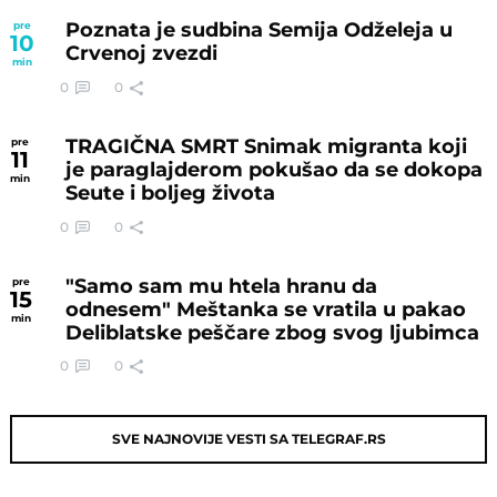
Poznata je sudbina Semija Odželeja u
pre
10
Crvenoj zvezdi
min
0
0
TRAGIČNA SMRT Snimak migranta koji
pre
11
je paraglajderom pokušao da se dokopa
min
Seute i boljeg života
0
0
"Samo sam mu htela hranu da
pre
15
odnesem" Meštanka se vratila u pakao
min
Deliblatske peščare zbog svog ljubimca
0
0
SVE NAJNOVIJE VESTI SA TELEGRAF.RS