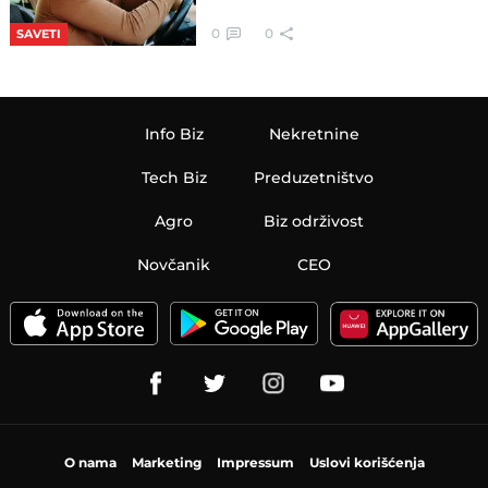
0
0
SAVETI
Info Biz
Nekretnine
Tech Biz
Preduzetništvo
Agro
Biz održivost
Novčanik
CEO
O nama
Marketing
Impressum
Uslovi korišćenja