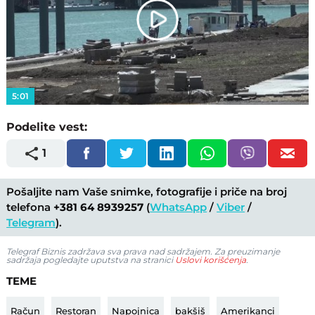
Play
Video
5:01
Podelite vest:
1
Pošaljite nam Vaše snimke, fotografije i priče na broj
telefona
+381 64 8939257
(
WhatsApp
/
Viber
/
Telegram
).
Telegraf Biznis zadržava sva prava nad sadržajem. Za preuzimanje
sadržaja pogledajte uputstva na stranici
Uslovi korišćenja
.
TEME
Račun
Restoran
Napojnica
bakšiš
Amerikanci