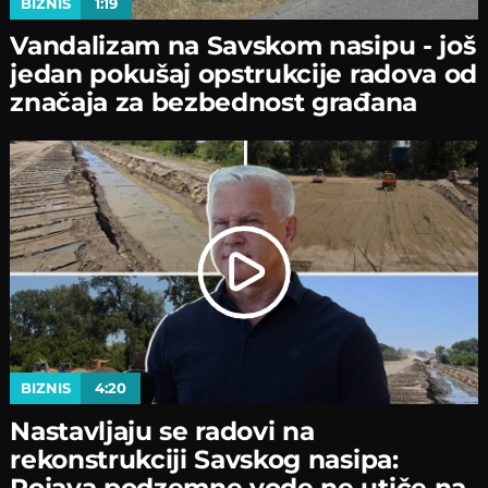
BIZNIS
1:19
Vandalizam na Savskom nasipu - јoš
јedan pokušaј opstrukciјe radova od
značaјa za bezbednost građana
BIZNIS
4:20
Nastavljaјu se radovi na
rekonstrukciјi Savskog nasipa:
Poјava podzemne vode ne utiče na