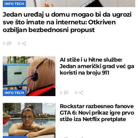
INFO TECH
Jedan uređaj u domu mogao bi da ugrozi
sve što imate na internetu: Otkriven
ozbiljan bezbednosni propust
0
0
AI stiže i u hitne službe:
Jedan američki grad već ga
koristi na broju 911
0
0
INFO TECH
Rockstar razbesneo fanove
GTA 6: Novi prikaz igre prvo
stiže iza Netflix pretplate