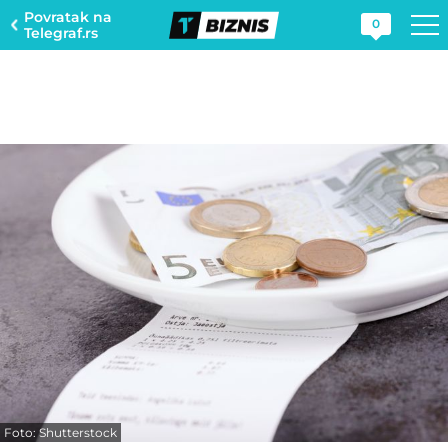
Povratak na
0
Telegraf.rs
Foto: Shutterstock