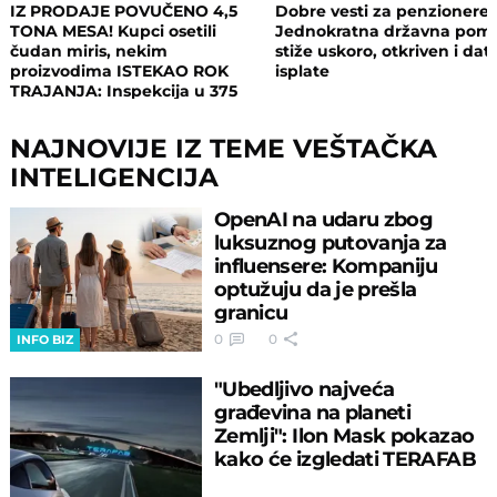
IZ PRODAJE POVUČENO 4,5
Dobre vesti za penzionere:
TONA MESA! Kupci osetili
Jednokratna državna pom
čudan miris, nekim
stiže uskoro, otkriven i da
proizvodima ISTEKAO ROK
isplate
TRAJANJA: Inspekcija u 375
objekata, pljušte zabrane i
kazne
NAJNOVIJE IZ TEME VEŠTAČKA
INTELIGENCIJA
OpenAI na udaru zbog
luksuznog putovanja za
influensere: Kompaniju
optužuju da je prešla
granicu
0
0
INFO BIZ
"Ubedljivo najveća
građevina na planeti
Zemlji": Ilon Mask pokazao
kako će izgledati TERAFAB