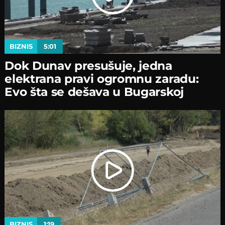
BIZNIS
5:01
Dok Dunav presušuje, jedna
elektrana pravi ogromnu zaradu:
Evo šta se dešava u Bugarskoj
BIZNIS
1:19