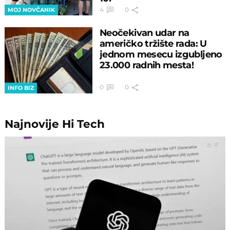
4
0
MOJ NOVČANIK
Neočekivan udar na
američko tržište rada: U
jednom mesecu izgubljeno
23.000 radnih mesta!
0
0
INFO BIZ
Najnovije
Hi Tech