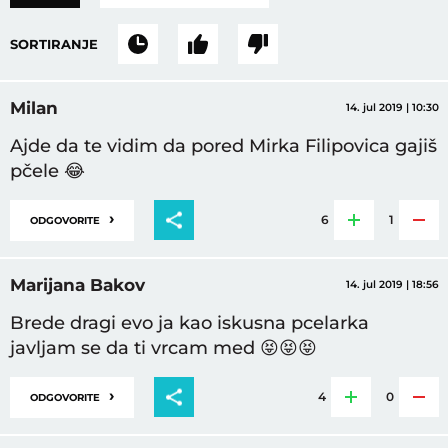
SORTIRANJE
Milan
14. jul 2019 | 10:30
Ajde da te vidim da pored Mirka Filipovica gajiš
pčele 😂
›
6
1
ODGOVORITE
Marijana Bakov
14. jul 2019 | 18:56
Brede dragi evo ja kao iskusna pcelarka
javljam se da ti vrcam med 😝😝😝
›
4
0
ODGOVORITE