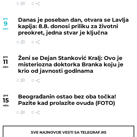
0
0
Danas je poseban dan, otvara se Lavlja
pre
9
kapija: 8.8. donosi priliku za životni
min
preokret, jedna stvar je ključna
0
0
Ženi se Dejan Stanković Kralj: Ovo je
pre
11
misteriozna doktorka Branka koju je
min
krio od javnosti godinama
0
0
Beograđanin ostao bez oba točka!
pre
15
Pazite kad prolazite ovuda (FOTO)
min
0
0
SVE NAJNOVIJE VESTI SA TELEGRAF.RS