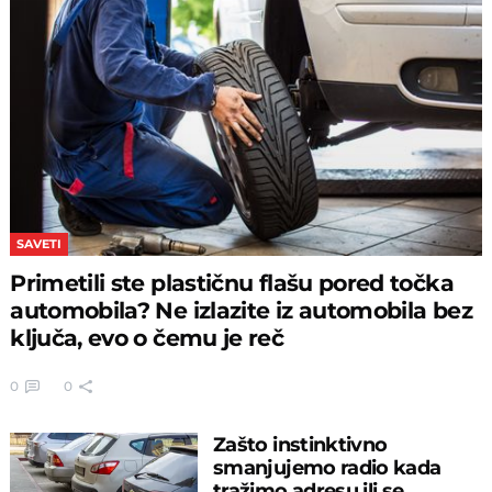
SAVETI
Primetili ste plastičnu flašu pored točka
automobila? Ne izlazite iz automobila bez
ključa, evo o čemu je reč
0
0
Zašto instinktivno
smanjujemo radio kada
tražimo adresu ili se