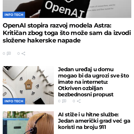
INFO TECH
OpenAI stopira razvoj modela Astra:
Kritičan zbog toga što može sam da izvodi
složene hakerske napade
0
0
Jedan uređaj u domu
mogao bi da ugrozi sve što
imate na internetu:
Otkriven ozbiljan
bezbednosni propust
0
0
INFO TECH
AI stiže i u hitne službe:
Jedan američki grad već ga
koristi na broju 911