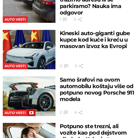
parkiramo? Nauka ima
odgovor
1
0
AUTO VESTI
Kineski auto-giganti gube
kupce kod kuće i kreću u
masovan izvoz ka Evropi
0
0
AUTO VESTI
Samo šrafovi na ovom
automobilu koštaju više od
potpuno novog Porsche 911
modela
2
6
AUTO VESTI
Potpuno ste trezni, ali
vozite kao pod dejstvom