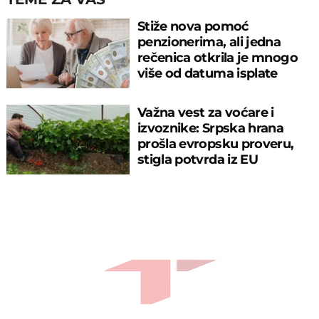
Stiže nova pomoć
penzionerima, ali jedna
rečenica otkrila je mnogo
više od datuma isplate
Važna vest za voćare i
izvoznike: Srpska hrana
prošla evropsku proveru,
stigla potvrda iz EU