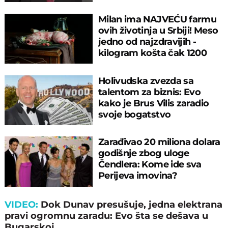
Milan ima NAJVEĆU farmu
ovih životinja u Srbiji! Meso
jedno od najzdravijih -
kilogram košta čak 1200
dinara
Holivudska zvezda sa
talentom za biznis: Evo
kako je Brus Vilis zaradio
svoje bogatstvo
Zarađivao 20 miliona dolara
godišnje zbog uloge
Čendlera: Kome ide sva
Perijeva imovina?
VIDEO:
Dok Dunav presušuje, jedna elektrana
pravi ogromnu zaradu: Evo šta se dešava u
Bugarskoj