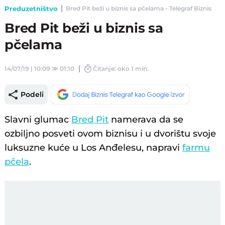
Preduzetništvo
Bred Pit beži u biznis sa pčelama - Telegraf Biznis
Bred Pit beži u biznis sa
pčelama
14/07/19 | 10:09
≫
01:10
Čitanje: oko 1 min.
Podeli
Slavni glumac
Bred Pit
namerava da se
ozbiljno posveti ovom biznisu i u dvorištu svoje
luksuzne kuće u Los Anđelesu, napravi
farmu
pčela
.