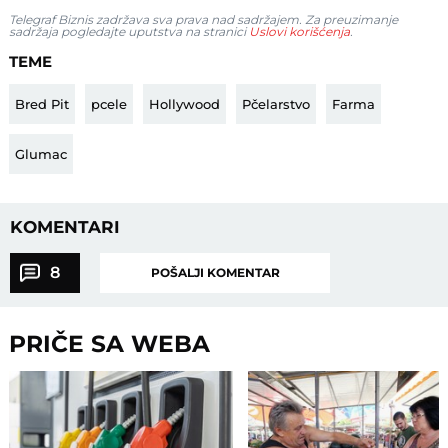
Telegraf Biznis zadržava sva prava nad sadržajem. Za preuzimanje
sadržaja pogledajte uputstva na stranici
Uslovi korišćenja
.
TEME
Bred Pit
pcele
Hollywood
Pčelarstvo
Farma
Glumac
KOMENTARI
8
POŠALJI KOMENTAR
PRIČE SA WEBA