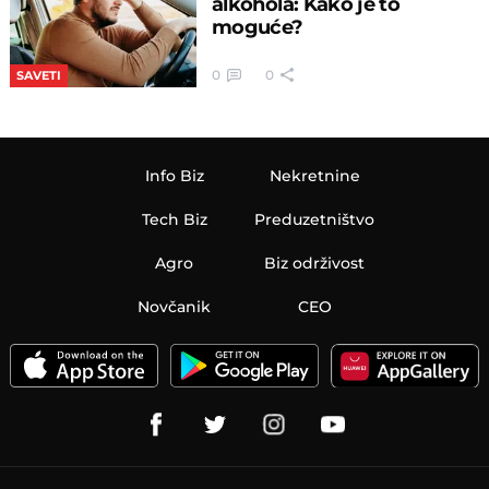
alkohola: Kako je to
moguće?
0
0
SAVETI
Info Biz
Nekretnine
Tech Biz
Preduzetništvo
Agro
Biz održivost
Novčanik
CEO