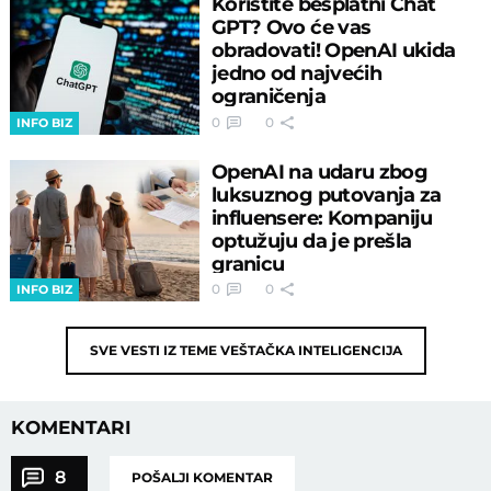
Koristite besplatni Chat
GPT? Ovo će vas
obradovati! OpenAI ukida
jedno od najvećih
ograničenja
0
0
INFO BIZ
OpenAI na udaru zbog
luksuznog putovanja za
influensere: Kompaniju
optužuju da je prešla
granicu
0
0
INFO BIZ
SVE VESTI IZ TEME
VEŠTAČKA INTELIGENCIJA
KOMENTARI
8
POŠALJI KOMENTAR