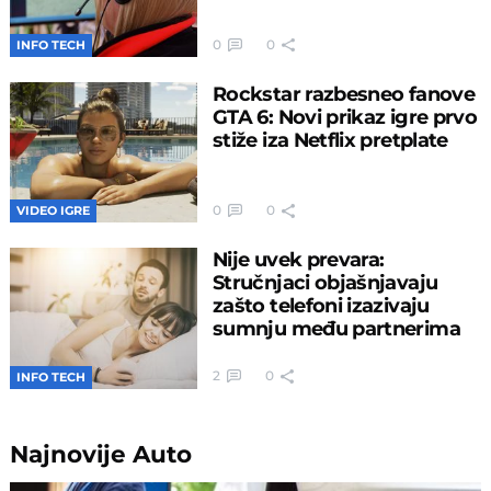
0
0
INFO TECH
Rockstar razbesneo fanove
GTA 6: Novi prikaz igre prvo
stiže iza Netflix pretplate
0
0
VIDEO IGRE
Nije uvek prevara:
Stručnjaci objašnjavaju
zašto telefoni izazivaju
sumnju među partnerima
2
0
INFO TECH
Najnovije
Auto