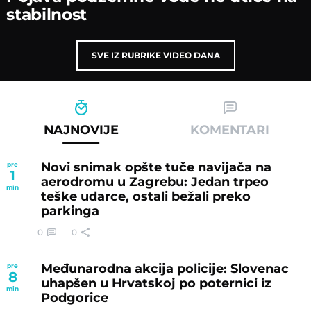
stabilnost
SVE IZ RUBRIKE VIDEO DANA
NAJNOVIJE
KOMENTARI
Novi snimak opšte tuče navijača na
pre
1
aerodromu u Zagrebu: Jedan trpeo
min
teške udarce, ostali bežali preko
parkinga
0
0
Međunarodna akcija policije: Slovenac
pre
8
uhapšen u Hrvatskoj po poternici iz
min
Podgorice