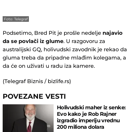
Foto: Telegraf
Podsetimo, Bred Pit je prošle nedelje
najavio
da se povlači iz glume
. U razgovoru za
australijski GQ, holivudski zavodnik je rekao da
gluma treba da pripadne mlađim kolegama, a
da će on uživati u radu iza kamere.
(Telegraf Biznis / bizlife.rs)
POVEZANE VESTI
Holivudski maher iz senke:
Evo kako je Rob Rajner
izgradio imperiju vrednu
200 miliona dolara