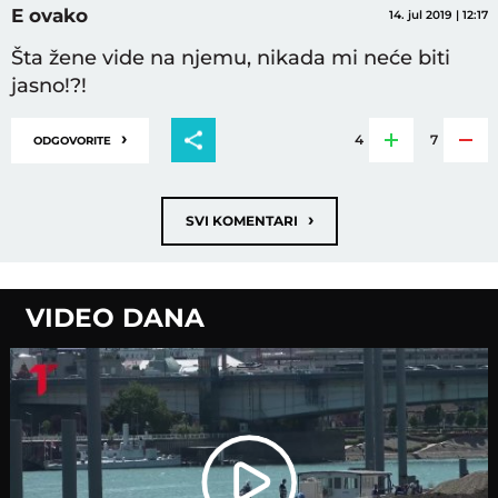
E ovako
14. jul 2019 | 12:17
Šta žene vide na njemu, nikada mi neće biti
jasno!?!
›
4
7
ODGOVORITE
›
SVI KOMENTARI
VIDEO DANA