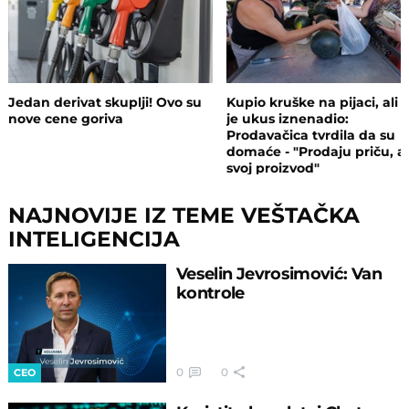
Jedan derivat skuplji! Ovo su
Kupio kruške na pijaci, ali 
nove cene goriva
je ukus iznenadio:
Prodavačica tvrdila da su
domaće - "Prodaju priču, a
svoj proizvod"
NAJNOVIJE IZ TEME VEŠTAČKA
INTELIGENCIJA
Veselin Jevrosimović: Van
kontrole
0
0
CEO