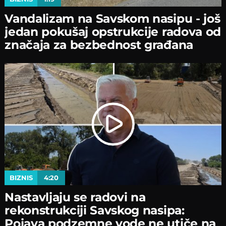
Vandalizam na Savskom nasipu - јoš
јedan pokušaј opstrukciјe radova od
značaјa za bezbednost građana
BIZNIS
4:20
Nastavljaјu se radovi na
rekonstrukciјi Savskog nasipa:
Poјava podzemne vode ne utiče na