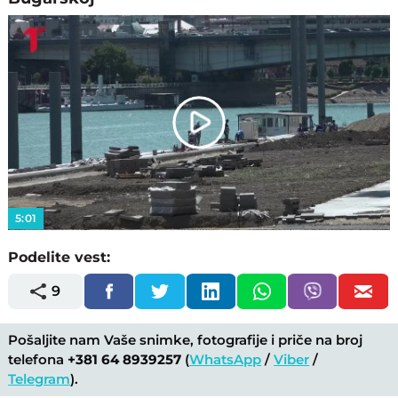
Play
Video
5:01
Podelite vest:
9
Pošaljite nam Vaše snimke, fotografije i priče na broj
telefona
+381 64 8939257
(
WhatsApp
/
Viber
/
Telegram
).