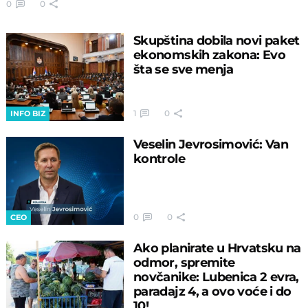
0
0
Skupština dobila novi paket
ekonomskih zakona: Evo
šta se sve menja
1
0
INFO BIZ
Veselin Jevrosimović: Van
kontrole
0
0
CEO
Ako planirate u Hrvatsku na
odmor, spremite
novčanike: Lubenica 2 evra,
paradajz 4, a ovo voće i do
10!