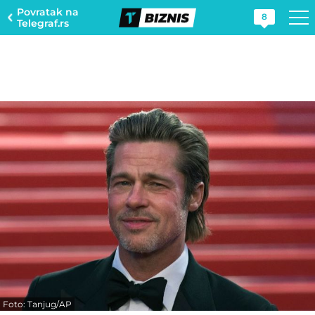
Povratak na
8
Telegraf.rs
Foto: Tanjug/AP