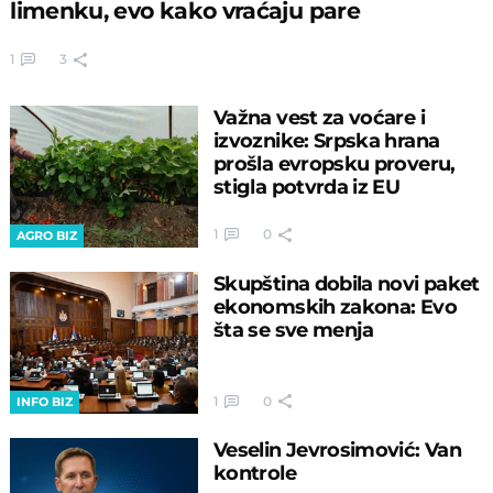
limenku, evo kako vraćaju pare
1
3
Važna vest za voćare i
izvoznike: Srpska hrana
prošla evropsku proveru,
stigla potvrda iz EU
1
0
AGRO BIZ
Skupština dobila novi paket
ekonomskih zakona: Evo
šta se sve menja
1
0
INFO BIZ
Veselin Jevrosimović: Van
kontrole