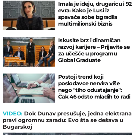
Imala je ideju, drugaricu i 92
evra: Kako je Lusi iz
spavaće sobe izgradila
multimilionski biznis
Iskusite brz i dinamičan
razvoj karijere – Prijavite se
za učešće u programu
Global Graduate
Postoji trend koji
poslodavce nervira više
nego "tiho odustajanje":
Čak 46 odsto mladih to radi
VIDEO:
Dok Dunav presušuje, jedna elektrana
pravi ogromnu zaradu: Evo šta se dešava u
Bugarskoj