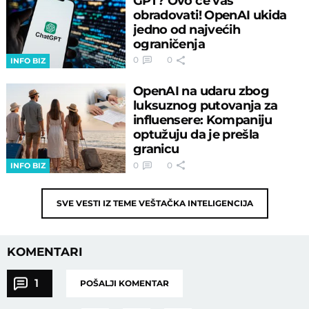
GPT? Ovo će vas
obradovati! OpenAI ukida
jedno od najvećih
ograničenja
0
0
INFO BIZ
OpenAI na udaru zbog
luksuznog putovanja za
influensere: Kompaniju
optužuju da je prešla
granicu
0
0
INFO BIZ
SVE VESTI IZ TEME
VEŠTAČKA INTELIGENCIJA
KOMENTARI
1
POŠALJI KOMENTAR