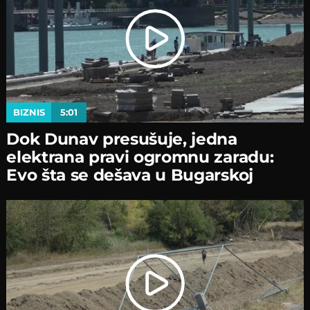
BIZNIS
5:01
Dok Dunav presušuje, jedna
elektrana pravi ogromnu zaradu:
Evo šta se dešava u Bugarskoj