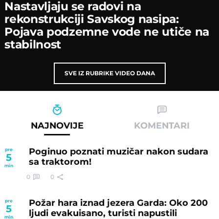
Nastavljaјu se radovi na
rekonstrukciјi Savskog nasipa:
Poјava podzemne vode ne utiče na
stabilnost
SVE IZ RUBRIKE VIDEO DANA
NAJNOVIJE
KOMENTARI
Poginuo poznati muzičar nakon sudara
pre
5
sa traktorom!
min
0
0
Požar hara iznad jezera Garda: Oko 200
pre
5
ljudi evakuisano, turisti napustili
min