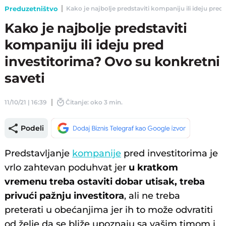
Preduzetništvo
Kako je najbolje predstaviti kompaniju ili ideju pred 
Kako je najbolje predstaviti
kompaniju ili ideju pred
investitorima? Ovo su konkretni
saveti
11/10/21 | 16:39
Čitanje: oko 3 min.
Podeli
Predstavljanje
kompanije
pred investitorima je
vrlo zahtevan poduhvat jer
u kratkom
vremenu treba ostaviti dobar utisak, treba
privući pažnju investitora
, ali ne treba
preterati u obećanjima jer ih to može odvratiti
od želje da se bliže upoznaju sa vašim timom i