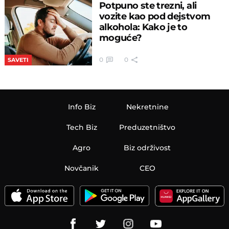
Potpuno ste trezni, ali
vozite kao pod dejstvom
alkohola: Kako je to
moguće?
0
0
SAVETI
Info Biz
Nekretnine
Tech Biz
Preduzetništvo
Agro
Biz održivost
Novčanik
CEO