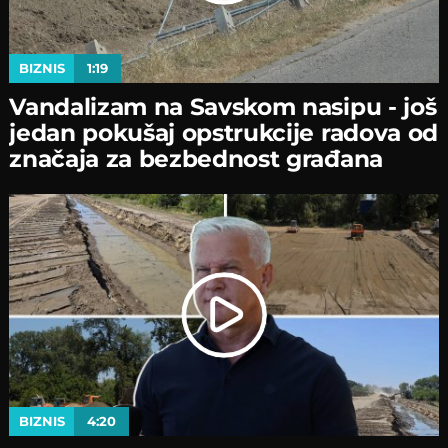
BIZNIS
1:19
Vandalizam na Savskom nasipu - јoš
јedan pokušaј opstrukciјe radova od
značaјa za bezbednost građana
BIZNIS
4:20