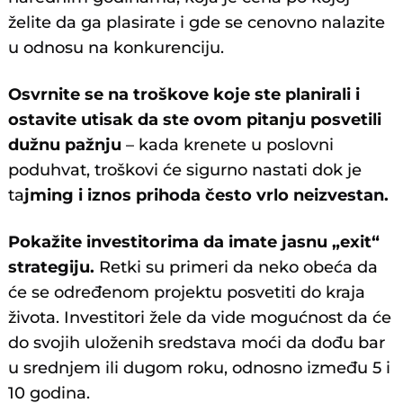
želite da ga plasirate i gde se cenovno nalazite
u odnosu na konkurenciju.
Osvrnite se na troškove koje ste planirali i
ostavite utisak da ste ovom pitanju posvetili
dužnu pažnju
– kada krenete u poslovni
poduhvat, troškovi će sigurno nastati dok je
ta
jming i iznos prihoda često vrlo neizvestan.
Pokažite investitorima da imate jasnu „exit“
strategiju.
Retki su primeri da neko obeća da
će se određenom projektu posvetiti do kraja
života. Investitori žele da vide mogućnost da će
do svojih uloženih sredstava moći da dođu bar
u srednjem ili dugom roku, odnosno između 5 i
10 godina.