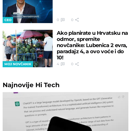
0
0
CEO
Ako planirate u Hrvatsku na
odmor, spremite
novčanike: Lubenica 2 evra,
paradajz 4, a ovo voće i do
10!
4
0
MOJ NOVČANIK
Najnovije
Hi Tech