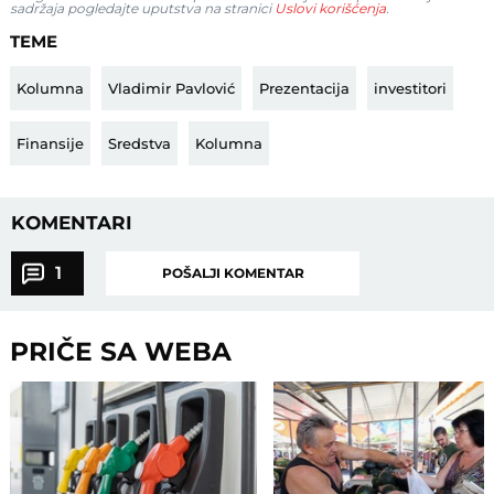
sadržaja pogledajte uputstva na stranici
Uslovi korišćenja
.
TEME
Kolumna
Vladimir Pavlović
Prezentacija
investitori
Finansije
Sredstva
Kolumna
KOMENTARI
1
POŠALJI KOMENTAR
PRIČE SA WEBA