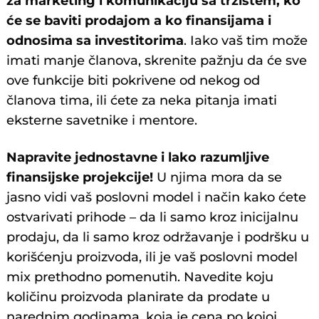
za marketing i komunikaciju sa tržištem, ko
će se baviti prodajom a ko finansijama i
odnosima sa investitorima
. Iako vaš tim može
imati manje članova, skrenite pažnju da će sve
ove funkcije biti pokrivene od nekog od
članova tima, ili ćete za neka pitanja imati
eksterne savetnike i mentore.
Napravite jednostavne i lako razumljive
finansijske projekcije!
U njima mora da se
jasno vidi vaš poslovni model i način kako ćete
ostvarivati prihode – da li samo kroz inicijalnu
prodaju, da li samo kroz održavanje i podršku u
korišćenju proizvoda, ili je vaš poslovni model
mix prethodno pomenutih. Navedite koju
količinu proizvoda planirate da prodate u
narednim godinama, koja je cena po kojoj