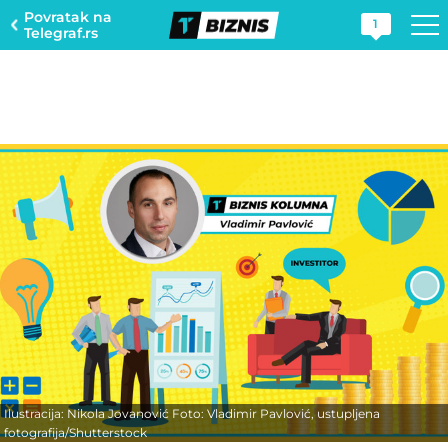
Povratak na
1
Telegraf.rs
Ilustracija: Nikola Jovanović Foto: Vladimir Pavlović, ustupljena
fotografija/Shutterstock