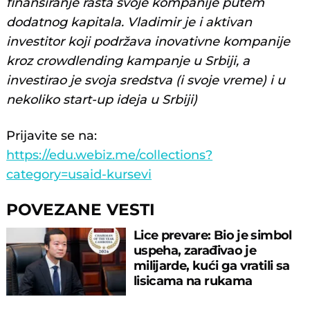
finansiranje rasta svoje kompanije putem
dodatnog kapitala. Vladimir je i aktivan
investitor koji podržava inovativne kompanije
kroz crowdlending kampanje u Srbiji, a
investirao je svoja sredstva (i svoje vreme) i u
nekoliko start-up ideja u Srbiji)
Prijavite se na:
https://edu.webiz.me/collections?
category=usaid-kursevi
POVEZANE VESTI
Lice prevare: Bio je simbol
uspeha, zarađivao je
milijarde, kući ga vratili sa
lisicama na rukama