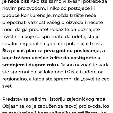
je neće biti!
Ako ste samo vi svesni potrebe za
novim proizvodom, i niko od postojeće ili
buduće konkurencije, možda tržište neće
prepoznati važnost vašeg proizvoda i nećete
moći da ga prodate! Pokažite da poznajete
tržište na koje se spremate da uđete, šta je
lokalni, regionalni i globalni potencijal tržišta.
Šta je vaš plan za prvu godinu poslovanja, a
koje tržišno učešće želite da postignete u
srednjem i dugom roku.
Jasno naznačite kada
ste spremni da sa lokalnog tržišta izađete na
regionalno, a kada ste spremni da „osvojite ceo
svet“!
Predstavite vaš tim i istoriju zajedničkog rada.
Objasnite ko je zadužen za razvoj proizvoda,
ko