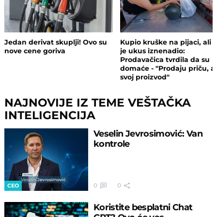
Jedan derivat skuplji! Ovo su
Kupio kruške na pijaci, ali 
nove cene goriva
je ukus iznenadio:
Prodavačica tvrdila da su
domaće - "Prodaju priču, a
svoj proizvod"
NAJNOVIJE IZ TEME VEŠTAČKA
INTELIGENCIJA
Veselin Jevrosimović: Van
kontrole
0
0
CEO
Koristite besplatni Chat