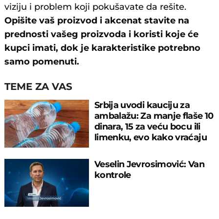
viziju i problem koji pokušavate da rešite.
Opišite vaš proizvod i akcenat stavite na
prednosti vašeg proizvoda i koristi koje će
kupci imati, dok je karakteristike potrebno
samo pomenuti.
TEME ZA VAS
Srbija uvodi kauciju za
ambalažu: Za manje flaše 10
dinara, 15 za veću bocu ili
limenku, evo kako vraćaju
pare
Veselin Jevrosimović: Van
kontrole