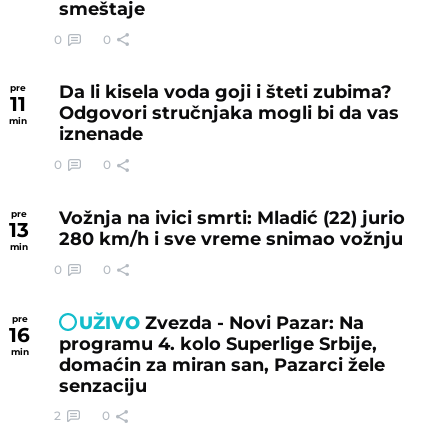
smeštaje
0
0
Da li kisela voda goji i šteti zubima?
pre
11
Odgovori stručnjaka mogli bi da vas
min
iznenade
0
0
Vožnja na ivici smrti: Mladić (22) jurio
pre
13
280 km/h i sve vreme snimao vožnju
min
0
0
UŽIVO
Zvezda - Novi Pazar: Na
pre
16
programu 4. kolo Superlige Srbije,
min
domaćin za miran san, Pazarci žele
senzaciju
2
0