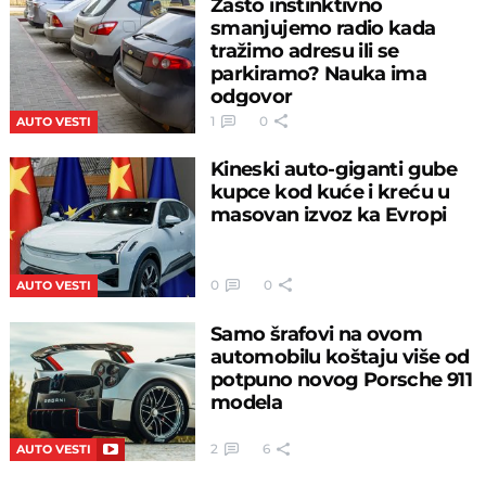
Zašto instinktivno
smanjujemo radio kada
tražimo adresu ili se
parkiramo? Nauka ima
odgovor
1
0
AUTO VESTI
Kineski auto-giganti gube
kupce kod kuće i kreću u
masovan izvoz ka Evropi
0
0
AUTO VESTI
Samo šrafovi na ovom
automobilu koštaju više od
potpuno novog Porsche 911
modela
2
6
AUTO VESTI