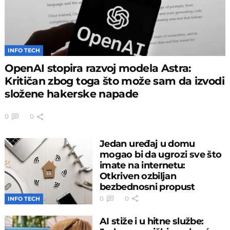
INFO TECH
OpenAI stopira razvoj modela Astra:
Kritičan zbog toga što može sam da izvodi
složene hakerske napade
0
0
Jedan uređaj u domu
mogao bi da ugrozi sve što
imate na internetu:
Otkriven ozbiljan
bezbednosni propust
0
0
INFO TECH
AI stiže i u hitne službe: