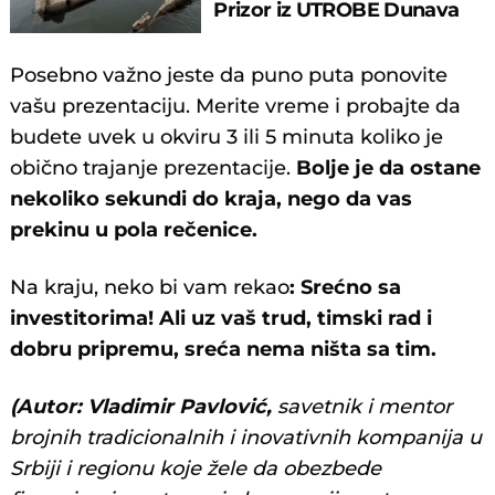
Prizor iz UTROBE Dunava
ostavlja bez daha
Posebno važno jeste da puno puta ponovite
vašu prezentaciju. Merite vreme i probajte da
budete uvek u okviru 3 ili 5 minuta koliko je
obično trajanje prezentacije.
Bolje je da ostane
nekoliko sekundi do kraja, nego da vas
prekinu u pola rečenice.
Na kraju, neko bi vam rekao
: Srećno sa
investitorima! Ali uz vaš trud, timski rad i
dobru pripremu, sreća nema ništa sa tim.
(Autor: Vladimir Pavlović,
savetnik i mentor
brojnih tradicionalnih i inovativnih kompanija u
Srbiji i regionu koje žele da obezbede