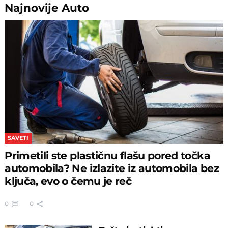
Najnovije
Auto
SAVETI
Primetili ste plastičnu flašu pored točka
automobila? Ne izlazite iz automobila bez
ključa, evo o čemu je reč
0
0