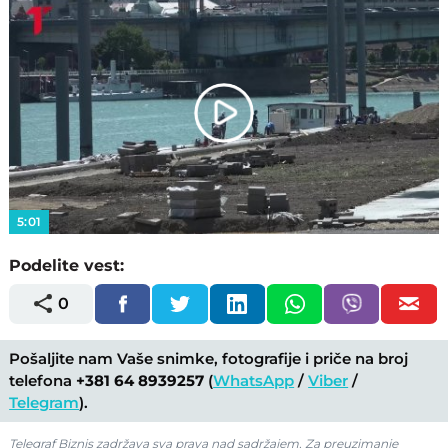
Play
Video
5:01
Podelite vest:
0
Pošaljite nam Vaše snimke, fotografije i priče na broj
telefona
+381 64 8939257
(
WhatsApp
/
Viber
/
Telegram
).
Telegraf Biznis zadržava sva prava nad sadržajem. Za preuzimanje