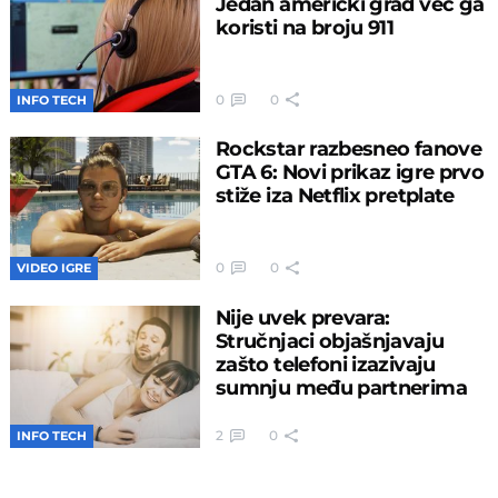
Jedan američki grad već ga
koristi na broju 911
0
0
INFO TECH
Rockstar razbesneo fanove
GTA 6: Novi prikaz igre prvo
stiže iza Netflix pretplate
0
0
VIDEO IGRE
Nije uvek prevara:
Stručnjaci objašnjavaju
zašto telefoni izazivaju
sumnju među partnerima
2
0
INFO TECH