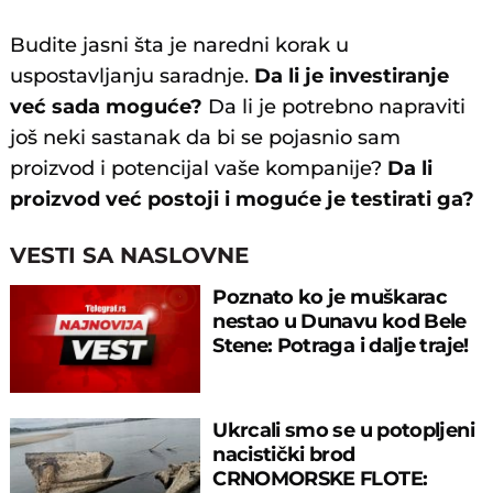
Budite jasni šta je naredni korak u
uspostavljanju saradnje.
Da li je investiranje
već sada moguće?
Da li je potrebno napraviti
još neki sastanak da bi se pojasnio sam
proizvod i potencijal vaše kompanije?
Da li
proizvod već postoji i moguće je testirati ga?
VESTI SA NASLOVNE
Poznato ko je muškarac
nestao u Dunavu kod Bele
Stene: Potraga i dalje traje!
Ukrcali smo se u potopljeni
nacistički brod
CRNOMORSKE FLOTE: