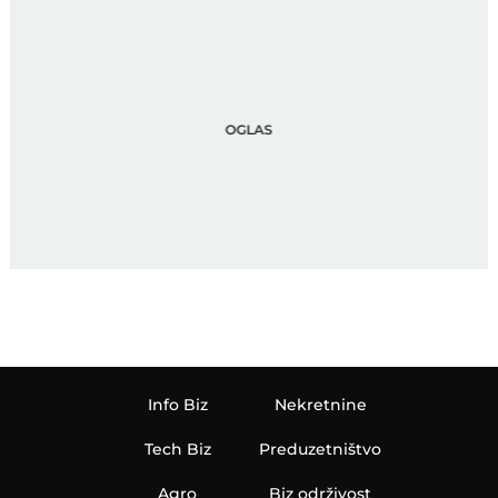
Info Biz
Nekretnine
Tech Biz
Preduzetništvo
Agro
Biz održivost