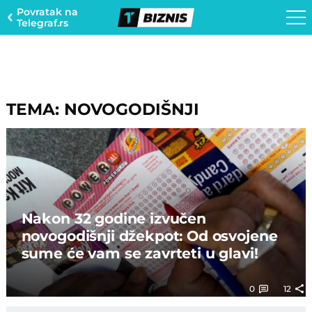
Povratak na
Telegraf.rs
TEMA: NOVOGODIŠNJI
Nakon 32 godine izvučen
novogodišnji džekpot: Od osvojene
sume će vam se zavrteti u glavi!
0
12