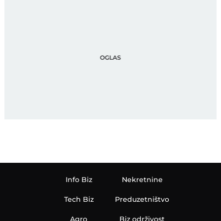
Info Biz
Nekretnine
Tech Biz
Preduzetništvo
Agro
Biz održivost