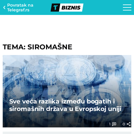
Povratak na
Telegraf.rs
TEMA: SIROMAŠNE
Sve veća razlika između bogatih i
siromašnih država u Evropskoj uniji
1
0