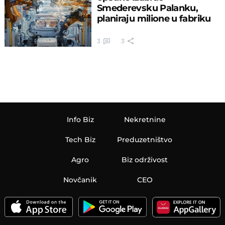
Smederevsku Palanku,
planiraju milione u fabriku
3
3
Info Biz
Nekretnine
Tech Biz
Preduzetništvo
Agro
Biz održivost
Novčanik
CEO