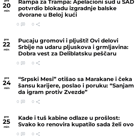
Rampa za Trampa: Apelacioni sud u SAD
pre
20
potvrdio blokadu izgradnje balske
min
dvorane u Beloj kući
0
0
Pucaju gromovi i pljušti! Ovi delovi
pre
22
Srbije na udaru pljuskova i grmljavina:
min
Dobra vest za Deliblatsku peščaru
0
0
“Srpski Mesi” otišao sa Marakane i čeka
pre
24
šansu karijere, poslao i poruku: “Sanjam
min
da igram protiv Zvezde”
0
0
Kade i tuš kabine odlaze u prošlost:
pre
25
Svako ko renovira kupatilo sada želi ovo
min
0
0