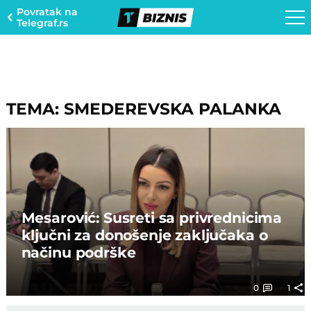
Povratak na
Telegraf.rs
TEMA: SMEDEREVSKA PALANKA
Mesarović: Susreti sa privrednicima
ključni za donošenje zaključaka o
načinu podrške
0
1