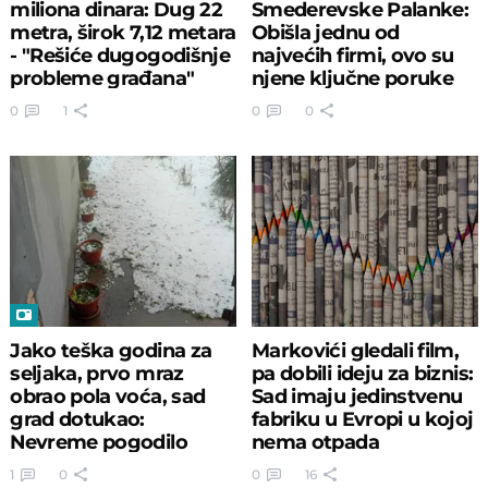
miliona dinara: Dug 22
Smederevske Palanke:
metra, širok 7,12 metara
Obišla jednu od
- "Rešiće dugogodišnje
najvećih firmi, ovo su
probleme građana"
njene ključne poruke
0
1
0
0
Jako teška godina za
Markovići gledali film,
seljaka, prvo mraz
pa dobili ideju za biznis:
obrao pola voća, sad
Sad imaju jedinstvenu
grad dotukao:
fabriku u Evropi u kojoj
Nevreme pogodilo
nema otpada
delove Šumadije
1
0
0
16