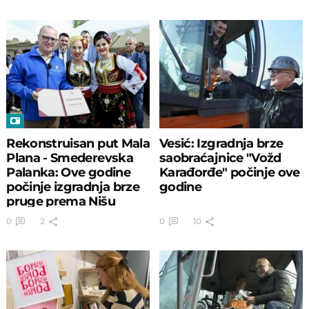
Rekonstruisan put Mala
Vesić: Izgradnja brze
Plana - Smederevska
saobraćajnice "Vožd
Palanka: Ove godine
Karađorđe" počinje ove
počinje izgradnja brze
godine
pruge prema Nišu
0
2
0
10