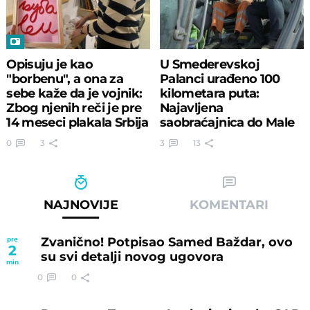
Opisuju je kao
U Smederevskoj
"borbenu", a ona za
Palanci urađeno 100
sebe kaže da je vojnik:
kilometara puta:
Zbog njenih reči je pre
Najavljena
14 meseci plakala Srbija
saobraćajnica do Male
Plane
0
3
3
13
NAJNOVIJE
KOMENTARI
Zvanično! Potpisao Samed Baždar, ovo
pre
2
su svi detalji novog ugovora
min
0
0