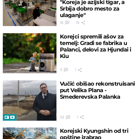
"Koreja je azijski tigar, a
Srbija dobro mesto za
ulaganje"
16
15
Korejci spremili ašov za
temelj: Gradi se fabrika u
Palanci, delovi za Hjundai i
Kiu
3
1
Vučić obišao rekonstruisani
put Velika Plana -
Smederevska Palanka
33
1
Korejski Kyungshin od tri
opštine izabrao