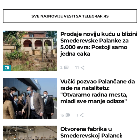
SVE NAJNOVIJE VESTI SA TELEGRAF.RS
Prodaje noviju kuću u blizini
Smederevske Palanke za
5.000 evra: Postoji samo
jedna caka
2
71
Vučić pozvao Palančane da
rade na natalitetu:
"Otvaramo radna mesta,
mladi sve manje odlaze"
16
1
Otvorena fabrika u
Smederevskoj Palanci: