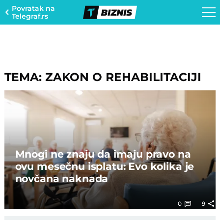
Povratak na
Telegraf.rs
TEMA: ZAKON O REHABILITACIJI
Mnogi ne znaju da imaju pravo na
ovu mesečnu isplatu: Evo kolika je
novčana naknada
0
9