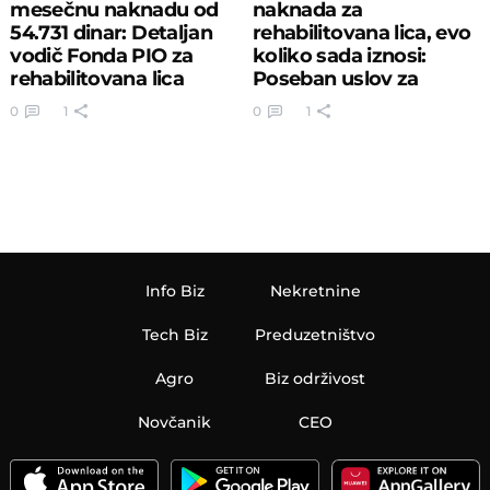
mesečnu naknadu od
naknada za
54.731 dinar: Detaljan
rehabilitovana lica, evo
vodič Fonda PIO za
koliko sada iznosi:
rehabilitovana lica
Poseban uslov za
ostvarivanje prava
0
1
0
1
Info Biz
Nekretnine
Tech Biz
Preduzetništvo
Agro
Biz održivost
Novčanik
CEO