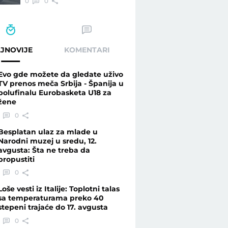
0
0
JNOVIJE
KOMENTARI
Evo gde možete da gledate uživo
TV prenos meča Srbija - Španija u
polufinalu Eurobasketa U18 za
žene
0
Besplatan ulaz za mlade u
Narodni muzej u sredu, 12.
avgusta: Šta ne treba da
propustiti
0
Loše vesti iz Italije: Toplotni talas
sa temperaturama preko 40
stepeni trajaće do 17. avgusta
0