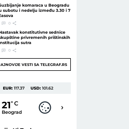
Suzbijanje komaraca u Beogradu
u subotu i nedelju između 3.30 i 7
časova
0
Nastavak konstitutivne sednice
skupštine privremenih prištinskih
institucija sutra
0
AJNOVIJE VESTI SA TELEGRAF.RS
EUR:
117.37
USD:
101.62
19
21
o
C
o
C
Beograd
Novi Sad