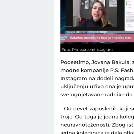
Foto: Printscreen/Instagram
Podsetimo, Jovana Bakula,
modne kompanije P.S. Fashio
Instagram na dodeli nagrada
uključenju uživo ona je uput
sve ugnjetavane radnike da
- Od devet zaposlenih koji 
troje. Od toga je jedna kol
neuravnoteženosti. Zbog isti
jedna koleginica je dala otk