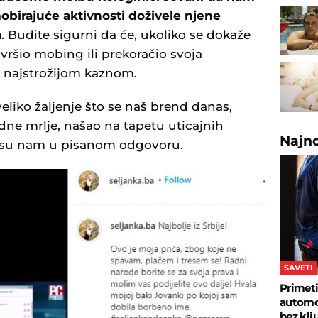
obirajuće aktivnosti doživele njene
a
. Budite sigurni da će, ukoliko se dokaže
ršio mobing ili prekoračio svoja
n najstrožijom kaznom.
liko žaljenje što se naš brend danas,
dne mrlje, našao na tapetu uticajnih
Najn
li su nam u pisanom odgovoru.
SAVETI
Primeti
automob
bez klj