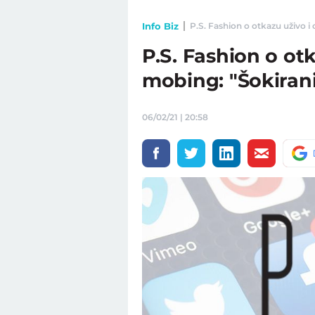
Info Biz
P.S. Fashion o otkazu uživo i 
P.S. Fashion o ot
mobing: "Šokirani
06/02/21 | 20:58