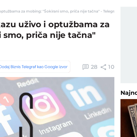
optužbama za mobing: "Šokirani smo, priča nije tačna" - Telegraf Biznis
kazu uživo i optužbama za
 smo, priča nije tačna"
28
10
Najn