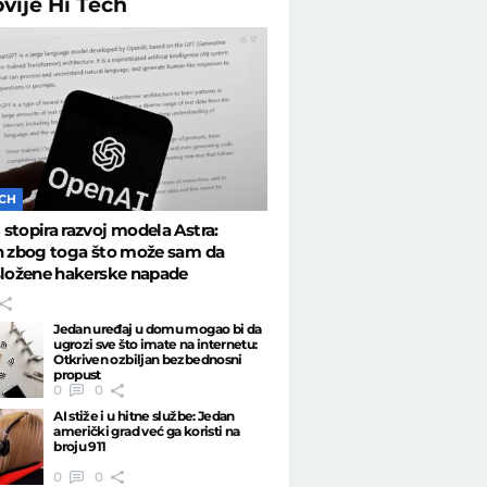
ovije
Hi Tech
ECH
stopira razvoj modela Astra:
n zbog toga što može sam da
složene hakerske napade
Jedan uređaj u domu mogao bi da
ugrozi sve što imate na internetu:
Otkriven ozbiljan bezbednosni
propust
0
0
AI stiže i u hitne službe: Jedan
američki grad već ga koristi na
broju 911
0
0