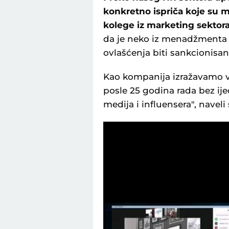
konkretno ispriča koje su m
kolege iz marketing sektor
da je neko iz menadžmenta v
ovlašćenja biti sankcionisa
Kao kompanija izražavamo ve
posle 25 godina rada bez ije
medija i influensera", nave