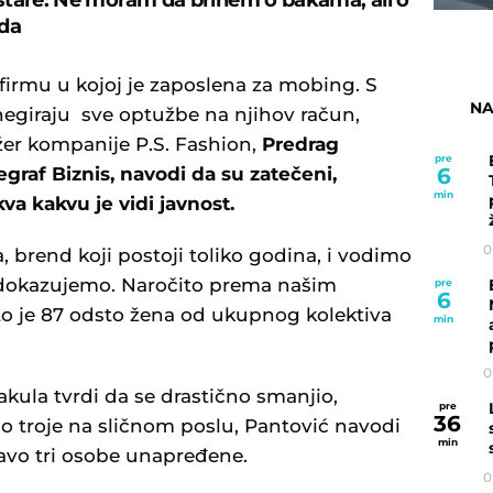
tare: Ne moram da brinem o bakama, ali o
da
 firmu u kojoj je zaposlena za mobing. S
NA
negiraju sve optužbe na njihov račun,
žer kompanije P.S. Fashion,
Predrag
pre
graf Biznis, navodi da su zatečeni,
6
min
kva kakvu je vidi javnost.
0
brend koji postoji toliko godina, i vodimo
i dokazujemo. Naročito prema našim
pre
6
što je 87 odsto žena od ukupnog kolektiva
min
0
Bakula tvrdi da se drastično smanjio,
pre
36
o troje na sličnom poslu, Pantović navodi
min
ravo tri osobe unapređene.
0