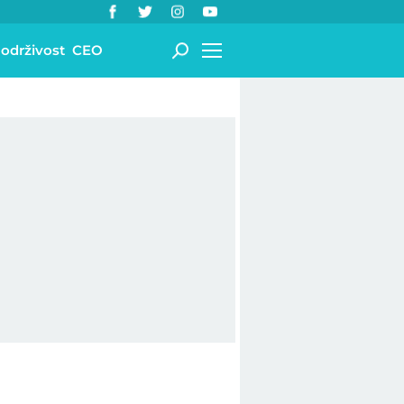
 održivost
CEO