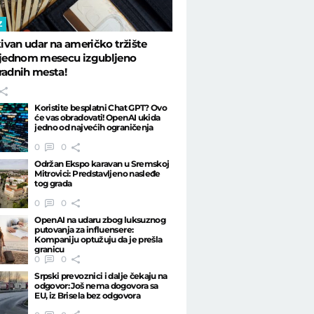
Z
van udar na američko tržište
U jednom mesecu izgubljeno
radnih mesta!
Koristite besplatni Chat GPT? Ovo
će vas obradovati! OpenAI ukida
jedno od najvećih ograničenja
0
0
Održan Ekspo karavan u Sremskoj
Mitrovici: Predstavljeno nasleđe
tog grada
0
0
OpenAI na udaru zbog luksuznog
putovanja za influensere:
Kompaniju optužuju da je prešla
granicu
0
0
Srpski prevoznici i dalje čekaju na
odgovor: Još nema dogovora sa
EU, iz Brisela bez odgovora