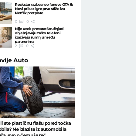
Rockstar razbesneo fanove GTA 6:
Novi prikaz igre prvo stiže iza
Netflix pretplate
0
0
Nije uvek prevara: Stručnjaci
objašnjavaju zašto telefoni
izazivaju sumnju među
partnerima
2
0
ovije
Auto
li ste plastičnu flašu pored točka
ila? Ne izlazite iz automobila
uča, evo o čemu je reč