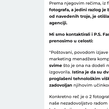
Prema njegovim rečima, iz fi
fotografa, a jedini razlog j
od navedenih troje, je otišl
agenciji.
Mi smo kontaktirali i P.S. F
prenosimo u celosti:
"Poštovani, povodom izjave
marketing menadžera kompa
svime
što je ona na dodeli n
izgovorila.
Istina je da su 
proglašeni tehnološkim vi
zadovoljan
njihovim učinko
Konkretno reč je o 2 fotogra
naše nezadovoljstvo radom k