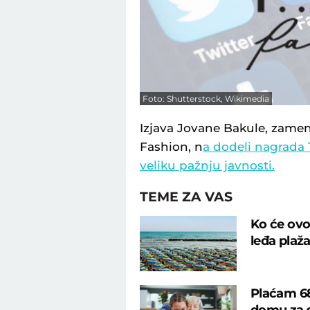
Foto: Shutterstock, Wikimedia
Izjava Jovane Bakule, zame
Fashion, n
a dodeli nagrada T
veliku pažnju javnosti.
TEME ZA VAS
Ko će ovo 
leđa plaž
Plaćam 68