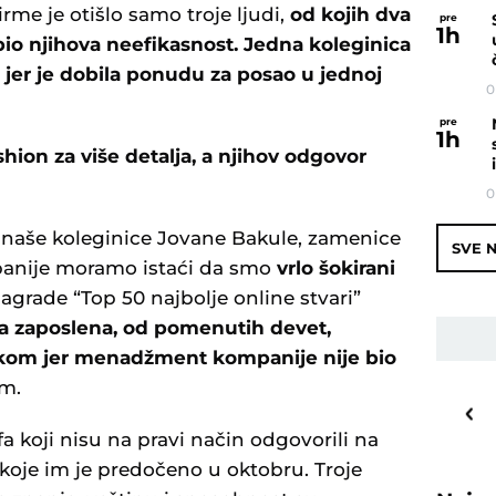
rme je otišlo samo troje ljudi,
od kojih dva
pre
1
h
e bio njihova neefikasnost. Jedna koleginica
a jer je dobila ponudu za posao u jednoj
0
pre
1
h
ashion za više detalja, a njihov odgovor
0
 naše koleginice Jovane Bakule, zamenice
SVE N
nije moramo istaći da smo
vrlo šokirani
agrade “Top 50 najbolje online stvari”
dva zaposlena, od pomenutih devet,
škom jer menadžment kompanije nije bio
m.
16
o
C
Priština
fa koji nisu na pravi način odgovorili na
oje im je predočeno u oktobru. Troje