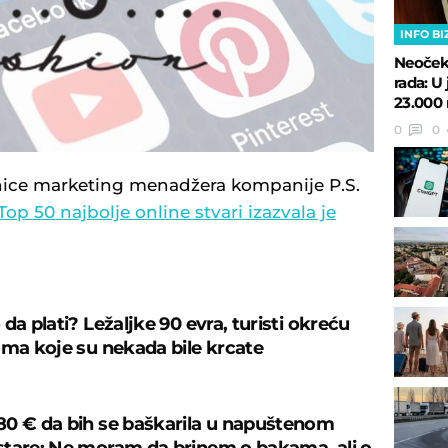
INFO BI
Neočeki
rada: 
23.000 
0
0
nice marketing menadžera kompanije P.S.
op 50 najbolje online stvari izazvala je
da plati? Ležaljke 90 evra, turisti okreću
ama koje su nekada bile krcate
0 € da bih se baškarila u napuštenom