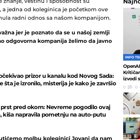
e znanje, veštinu i sposobnost su
Najn
, a jedna od koleginica je početkom ove
inula radni odnos sa našom kompanijom.
žna jer je poznato da se u našoj zemlji
 kao odgovorna kompanija želimo da javno
INFO T
OpenAI 
Kritiča
 očekivao prizor u kanalu kod Novog Sada:
izvodi 
 šta je izronilo, misterija je kako je završio
0
0
e prst pred okom: Nevreme pogodilo ovaj
e, kiša napravila pometnju na auto-putu
utićemo molbu koleginici Jovani da nam