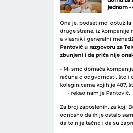
domu za s
jednom - 
Ona je, podsetimo, optužila
druge strane, iz kompanije 
a vlasnik i generalni menad
Pantović u razgovoru za Tele
zbunjeni i da priča nije ona
- Mi smo domaća kompanija, 
računa o odgvornosti, što 
koleginicama kojih je 487, 
- rekao nam je Pantović.
Za broj zaposlenih, za koji 
odnosno da ih je ostalo sam
da to nije tačno i da su zap