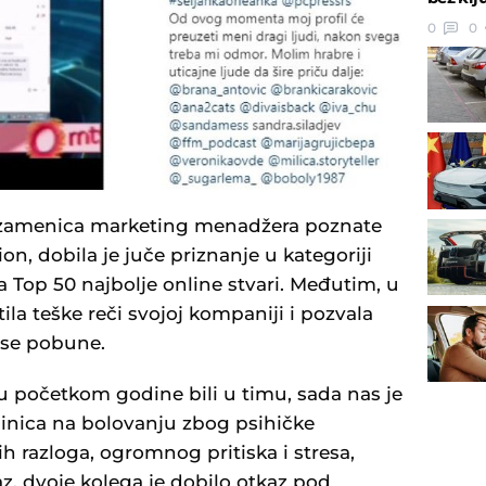
0
0
 zamenica marketing menadžera poznate
n, dobila je juče priznanje u kategoriji
 Top 50 najbolje online stvari. Međutim, u
ila teške reči svojoj kompaniji i pozvala
 se pobune.
su početkom godine bili u timu, sada nas je
eginica na bolovanju zbog psihičke
h razloga, ogromnog pritiska i stresa,
az, dvoje kolega je dobilo otkaz pod