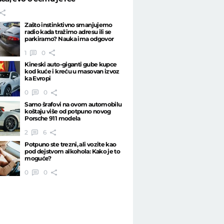
Zašto instinktivno smanjujemo
radio kada tražimo adresu ili se
parkiramo? Nauka ima odgovor
1
0
Kineski auto-giganti gube kupce
kod kuće i kreću u masovan izvoz
ka Evropi
0
0
Samo šrafovi na ovom automobilu
koštaju više od potpuno novog
Porsche 911 modela
2
6
Potpuno ste trezni, ali vozite kao
pod dejstvom alkohola: Kako je to
moguće?
0
0