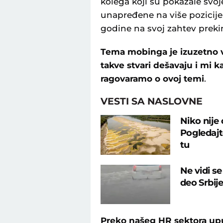
kolega koji su pokazale svoj
unapređene na više pozicije
godine na svoj zahtev prek
Tema mobinga je izuzetno va
takve stvari dešavaju i mi
ragovaramo o ovoj temi
.
VESTI SA NASLOVNE
Niko nije
Pogledajte
tu
Ne vidi s
deo Srbij
Preko našeg HR sektora up