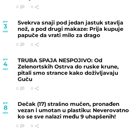
0
0
Svekrva snaji pod jedan jastuk stavlja
pre
3
nož, a pod drugi makaze: Prija kupuje
min
papuče da vrati milo za drago
0
0
TRUBA SPAJA NESPOJIVO: Od
pre
4
Zelenortskih Ostrva do ruske krune,
min
pitali smo strance kako doživljavaju
Guču
0
0
Dečak (17) strašno mučen, pronađen
pre
8
vezan i umotan u plastiku: Neverovatno
min
ko se sve nalazi među 9 uhapšenih!
0
0