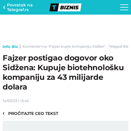
Povratak na
Telegraf.rs
Info Biz
Komentari na "Fajzer kupio kompaniju Sidžen" - Telegraf Bizn
Fajzer postigao dogovor oko
Sidžena: Kupuje biotehnološku
kompaniju za 43 milijarde
dolara
14/03/23 | 15:45
‹
PROČITAJTE CEO TEKST