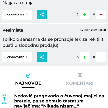
Najjaca mafija
›
2
0
ODGOVORITE
Pesimista
14. mart 2023 | 18:28
Toliko o sansama da se pronadje lek za rek (iliti
pusti u slobodnu prodaju)
›
5
0
ODGOVORITE
NAJNOVIJE
KOMENTARI
Nedović progovorio o čuvenoj majici na
pre
1
bretele, pa se obratio tastatura
min
navijačima: "Nikada nisam..."