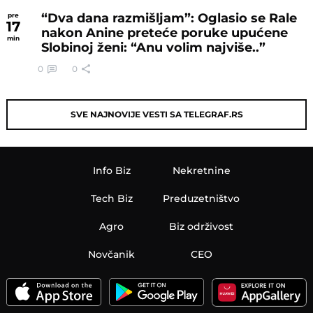
“Dva dana razmišljam”: Oglasio se Rale
pre
17
nakon Anine preteće poruke upućene
min
Slobinoj ženi: “Anu volim najviše..”
0
0
SVE NAJNOVIJE VESTI SA TELEGRAF.RS
Info Biz
Nekretnine
Tech Biz
Preduzetništvo
Agro
Biz održivost
Novčanik
CEO