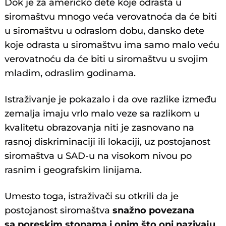
Dok je za američko dete koje odrasta u
siromaštvu mnogo veća verovatnoća da će biti
u siromaštvu u odraslom dobu, dansko dete
koje odrasta u siromaštvu ima samo malo veću
verovatnoću da će biti u siromaštvu u svojim
mladim, odraslim godinama.
Istraživanje je pokazalo i da ove razlike između
zemalja imaju vrlo malo veze sa razlikom u
kvalitetu obrazovanja niti je zasnovano na
rasnoj diskriminaciji ili lokaciji, uz postojanost
siromaštva u SAD-u na visokom nivou po
rasnim i geografskim linijama.
Umesto toga, istraživači su otkrili da je
postojanost siromaštva
snažno povezana
sa poreskim stopama i onim što oni nazivaju