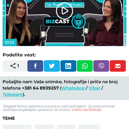
Play
Video
53:22
Podelite vest:
1
Pošaljite nam Vaše snimke, fotografije i priče na broj
telefona
+381 64 8939257
(
WhatsApp
/
Viber
/
Telegram
).
Telegraf Biznis zadržava sva prava nad sadržajem. Za preuzimanje
sadržaja pogledajte uputstva na stranici
Uslovi korišćenja
.
TEME