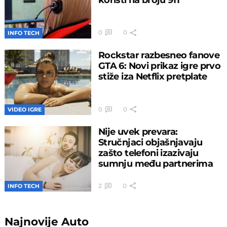
0
0
INFO TECH
Rockstar razbesneo fanove
GTA 6: Novi prikaz igre prvo
stiže iza Netflix pretplate
0
0
VIDEO IGRE
Nije uvek prevara:
Stručnjaci objašnjavaju
zašto telefoni izazivaju
sumnju među partnerima
2
0
INFO TECH
Najnovije
Auto