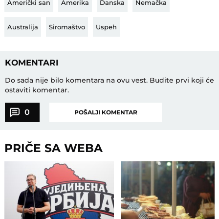
Američki san
Amerika
Danska
Nemačka
Australija
Siromaštvo
Uspeh
KOMENTARI
Do sada nije bilo komentara na ovu vest.
Budite prvi koji će
ostaviti komentar.
0
POŠALJI KOMENTAR
PRIČE SA WEBA