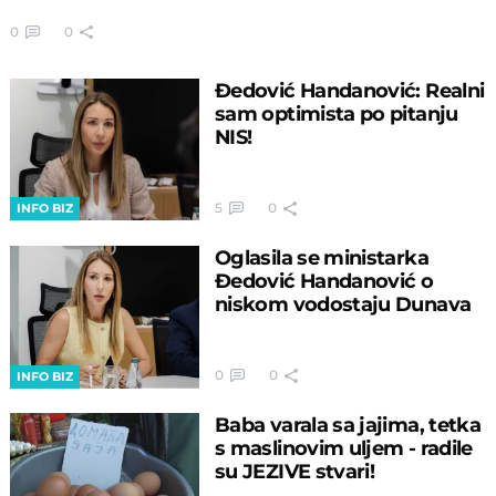
0
0
Đedović Handanović: Realni
sam optimista po pitanju
NIS!
5
0
INFO BIZ
Oglasila se ministarka
Đedović Handanović o
niskom vodostaju Dunava
0
0
INFO BIZ
Baba varala sa jajima, tetka
s maslinovim uljem - radile
su JEZIVE stvari!