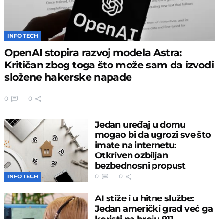
INFO TECH
OpenAI stopira razvoj modela Astra:
Kritičan zbog toga što može sam da izvodi
složene hakerske napade
0
0
Jedan uređaj u domu
mogao bi da ugrozi sve što
imate na internetu:
Otkriven ozbiljan
bezbednosni propust
0
0
INFO TECH
AI stiže i u hitne službe:
Jedan američki grad već ga
koristi na broju 911