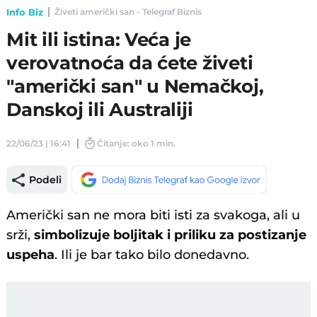
Info Biz
Živeti američki san - Telegraf Biznis
Mit ili istina: Veća je
verovatnoća da ćete živeti
"američki san" u Nemačkoj,
Danskoj ili Australiji
22/06/23 | 16:41
Čitanje: oko 1 min.
Podeli
Američki san ne mora biti isti za svakoga, ali u
srži,
simbolizuje boljitak i priliku za postizanje
uspeha
. Ili je bar tako bilo donedavno.