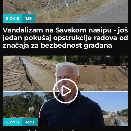
BIZNIS
1:19
Vandalizam na Savskom nasipu - јoš
јedan pokušaј opstrukciјe radova od
značaјa za bezbednost građana
BIZNIS
4:20