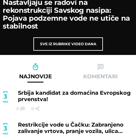
Nastavljaјu se radovi na
rekonstrukciјi Savskog nasipa:
Poјava podzemne vode ne utiče na
stabilnost
SVE IZ RUBRIKE VIDEO DANA
NAJNOVIJE
KOMENTARI
Srbija kandidat za domaćina Evropskog
pre
3
prvenstva!
min
0
0
Restrikcije vode u Čačku: Zabranjeno
pre
3
zalivanje vrtova, pranje vozila, ulica...
min