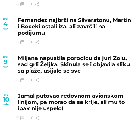
0
0
Fernandez najbrži na Silverstonu, Martin
pre
4
i Beceki ostali iza, ali završili na
min
podijumu
0
0
Miljana napustila porodicu da juri Zolu,
pre
9
sad grli Željka: Skinula se i objavila sliku
min
sa plaže, usijalo se sve
0
0
Jamal putovao redovnom avionskom
pre
10
linijom, pa morao da se krije, ali mu to
min
ipak nije uspelo!
0
0