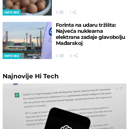
3
1
INFO BIZ
Forinta na udaru tržišta:
Najveća nuklearna
elektrana zadaje glavobolju
Mađarskoj
0
0
INFO BIZ
Najnovije
Hi Tech