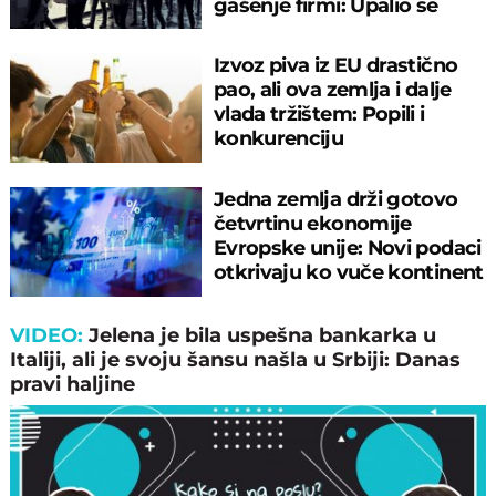
gašenje firmi: Upalio se
alarm u Nemačkoj!
Izvoz piva iz EU drastično
pao, ali ova zemlja i dalje
vlada tržištem: Popili i
konkurenciju
Jedna zemlja drži gotovo
četvrtinu ekonomije
Evropske unije: Novi podaci
otkrivaju ko vuče kontinent
napred!
VIDEO:
Jelena je bila uspešna bankarka u
Italiji, ali je svoju šansu našla u Srbiji: Danas
pravi haljine