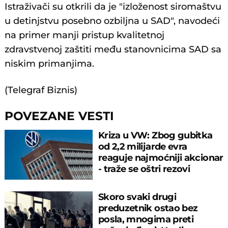
Istraživači su otkrili da je "izloženost siromaštvu
u detinjstvu posebno ozbiljna u SAD", navodeći
na primer manji pristup kvalitetnoj
zdravstvenoj zaštiti među stanovnicima SAD sa
niskim primanjima.
(Telegraf Biznis)
POVEZANE VESTI
Kriza u VW: Zbog gubitka
od 2,2 milijarde evra
reaguje najmoćniji akcionar
- traže se oštri rezovi
Skoro svaki drugi
preduzetnik ostao bez
posla, mnogima preti