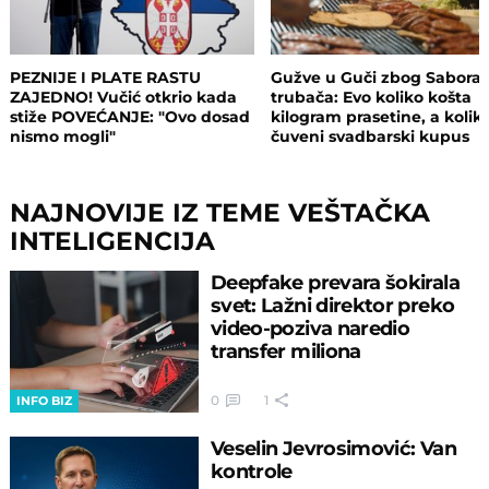
PEZNIJE I PLATE RASTU
Gužve u Guči zbog Sabora
ZAJEDNO! Vučić otkrio kada
trubača: Evo koliko košta
stiže POVEĆANJE: "Ovo dosad
kilogram prasetine, a kolik
nismo mogli"
čuveni svadbarski kupus
NAJNOVIJE IZ TEME VEŠTAČKA
INTELIGENCIJA
Deepfake prevara šokirala
svet: Lažni direktor preko
video-poziva naredio
transfer miliona
0
1
INFO BIZ
Veselin Jevrosimović: Van
kontrole