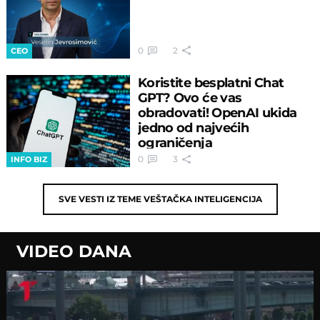
0
2
CEO
Koristite besplatni Chat
GPT? Ovo će vas
obradovati! OpenAI ukida
jedno od najvećih
ograničenja
0
3
INFO BIZ
SVE VESTI IZ TEME
VEŠTAČKA INTELIGENCIJA
VIDEO DANA