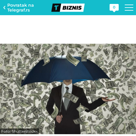
Povratak na
0
Telegraf.rs
Foto: Shutterstock~