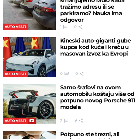
smanjujemo radio kada
tražimo adresu ili se
parkiramo? Nauka ima
odgovor
1
0
AUTO VESTI
Kineski auto-giganti gube
kupce kod kuće i kreću u
masovan izvoz ka Evropi
0
0
AUTO VESTI
Samo šrafovi na ovom
automobilu koštaju više od
potpuno novog Porsche 911
modela
2
6
AUTO VESTI
Potpuno ste trezni, ali