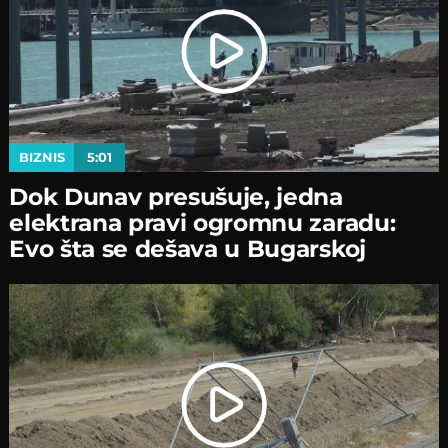
BIZNIS
5:01
Dok Dunav presušuje, jedna
elektrana pravi ogromnu zaradu:
Evo šta se dešava u Bugarskoj