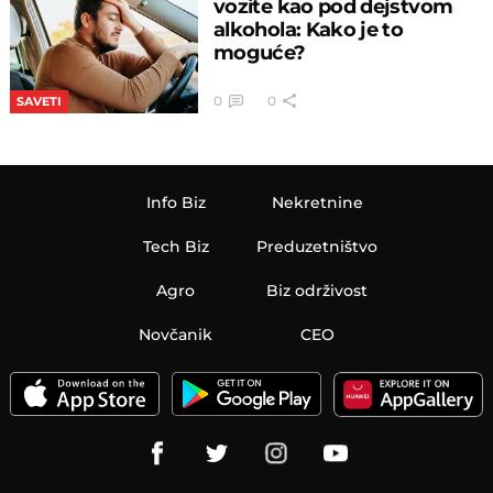
vozite kao pod dejstvom
alkohola: Kako je to
moguće?
0
0
SAVETI
Info Biz
Nekretnine
Tech Biz
Preduzetništvo
Agro
Biz održivost
Novčanik
CEO