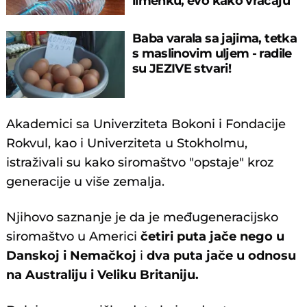
limenku, evo kako vraćaju
pare
Baba varala sa jajima, tetka
s maslinovim uljem - radile
su JEZIVE stvari!
Akademici sa Univerziteta Bokoni i Fondacije
Rokvul, kao i Univerziteta u Stokholmu,
istraživali su kako siromaštvo "opstaje" kroz
generacije u više zemalja.
Njihovo saznanje je da je međugeneracijsko
siromaštvo u Americi
četiri puta jače nego u
Danskoj i Nemačkoj
i
dva puta jače u odnosu
na Australiju i Veliku Britaniju.