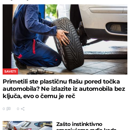
SAVETI
Primetili ste plastičnu flašu pored točka
automobila? Ne izlazite iz automobila bez
ključa, evo o čemu je reč
0
0
Zašto instinktivno