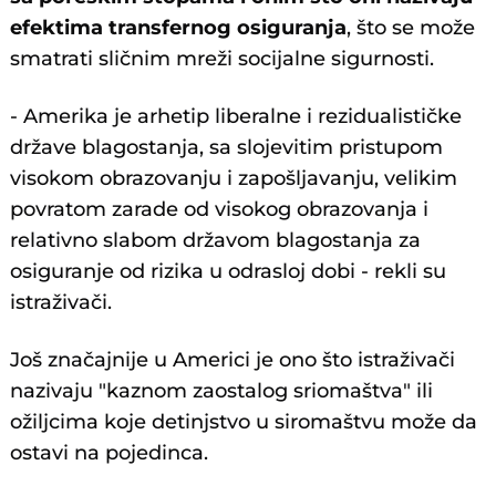
efektima transfernog osiguranja
, što se može
smatrati sličnim mreži socijalne sigurnosti.
- Amerika je arhetip liberalne i rezidualističke
države blagostanja, sa slojevitim pristupom
visokom obrazovanju i zapošljavanju, velikim
povratom zarade od visokog obrazovanja i
relativno slabom državom blagostanja za
osiguranje od rizika u odrasloj dobi - rekli su
istraživači.
Još značajnije u Americi je ono što istraživači
nazivaju "kaznom zaostalog sriomaštva" ili
ožiljcima koje detinjstvo u siromaštvu može da
ostavi na pojedinca.