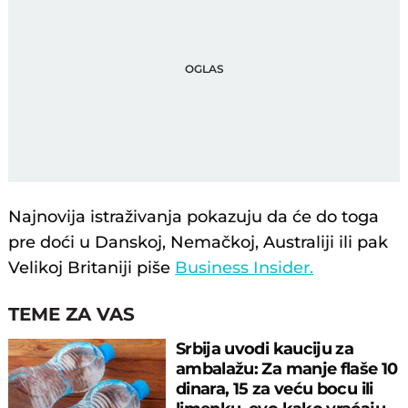
Najnovija istraživanja pokazuju da će do toga
pre doći u Danskoj, Nemačkoj, Australiji ili pak
Velikoj Britaniji piše
Business Insider.
TEME ZA VAS
Srbija uvodi kauciju za
ambalažu: Za manje flaše 10
dinara, 15 za veću bocu ili