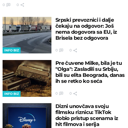
0
0
Srpski prevoznici i dalje
čekaju na odgovor: Još
nema dogovora sa EU, iz
Brisela bez odgovora
0
0
INFO BIZ
Pre čuvene Milke, bila je tu
"Olga": Zasladili su Srbiju,
bili su elita Beograda, danas
ih se retko ko seća
0
0
INFO BIZ
Dizni unovčava svoju
filmsku riznicu: TikTok
dobio pristup scenama iz
hit filmova i serija