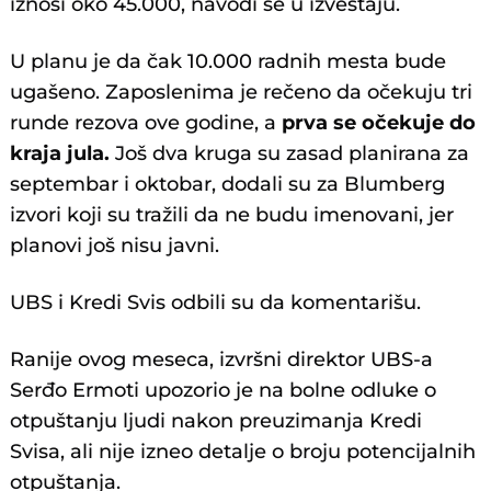
iznosi oko 45.000, navodi se u izveštaju.
U planu je da čak 10.000 radnih mesta bude
ugašeno. Zaposlenima je rečeno da očekuju tri
runde rezova ove godine, a
prva se očekuje do
kraja jula.
Još dva kruga su zasad planirana za
septembar i oktobar, dodali su za Blumberg
izvori koji su tražili da ne budu imenovani, jer
planovi još nisu javni.
UBS i Kredi Svis odbili su da komentarišu.
Ranije ovog meseca, izvršni direktor UBS-a
Serđo Ermoti upozorio je na bolne odluke o
otpuštanju ljudi nakon preuzimanja Kredi
Svisa, ali nije izneo detalje o broju potencijalnih
otpuštanja.