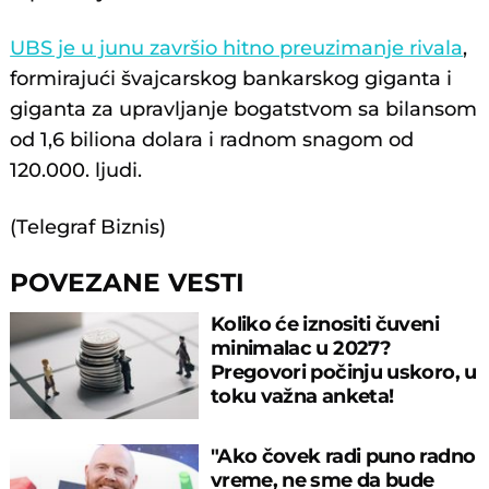
UBS je u junu završio hitno preuzimanje rivala
,
formirajući švajcarskog bankarskog giganta i
giganta za upravljanje bogatstvom sa bilansom
od 1,6 biliona dolara i radnom snagom od
120.000. ljudi.
(Telegraf Biznis)
POVEZANE VESTI
Koliko će iznositi čuveni
minimalac u 2027?
Pregovori počinju uskoro, u
toku važna anketa!
"Ako čovek radi puno radno
vreme, ne sme da bude