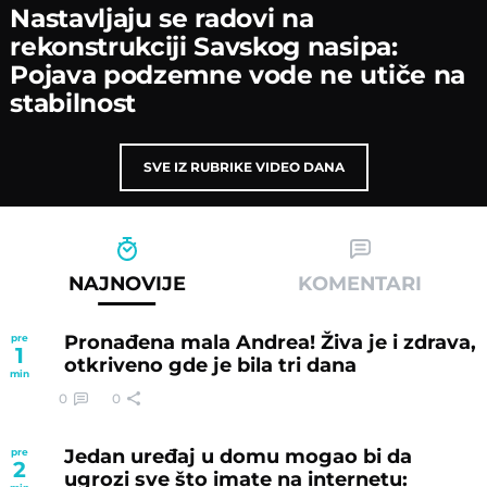
Nastavljaјu se radovi na
rekonstrukciјi Savskog nasipa:
Poјava podzemne vode ne utiče na
stabilnost
SVE IZ RUBRIKE VIDEO DANA
NAJNOVIJE
KOMENTARI
Pronađena mala Andrea! Živa je i zdrava,
pre
1
otkriveno gde je bila tri dana
min
0
0
Jedan uređaj u domu mogao bi da
pre
2
ugrozi sve što imate na internetu: