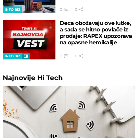
0
0
INFO BIZ
Deca obožavaju ove lutke,
a sada se hitno povlače iz
prodaje: RAPEX upozorava
na opasne hemikalije
0
0
INFO BIZ
Najnovije
Hi Tech