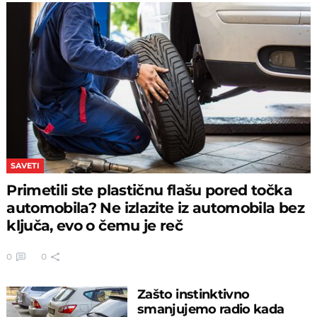
SAVETI
Primetili ste plastičnu flašu pored točka
automobila? Ne izlazite iz automobila bez
ključa, evo o čemu je reč
0
0
Zašto instinktivno
smanjujemo radio kada