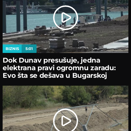
BIZNIS
5:01
Dok Dunav presušuje, jedna
elektrana pravi ogromnu zaradu:
Evo šta se dešava u Bugarskoj