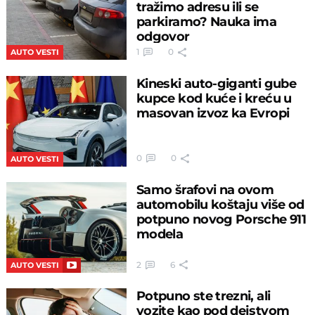
tražimo adresu ili se
parkiramo? Nauka ima
odgovor
1
0
AUTO VESTI
Kineski auto-giganti gube
kupce kod kuće i kreću u
masovan izvoz ka Evropi
0
0
AUTO VESTI
Samo šrafovi na ovom
automobilu koštaju više od
potpuno novog Porsche 911
modela
2
6
AUTO VESTI
Potpuno ste trezni, ali
vozite kao pod dejstvom