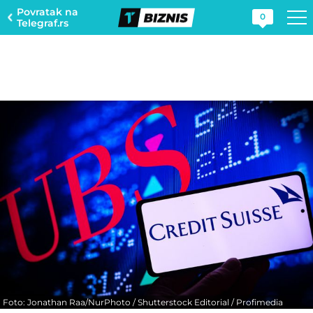
Povratak na
0
Telegraf.rs
Foto: Jonathan Raa/NurPhoto / Shutterstock Editorial / Profimedia