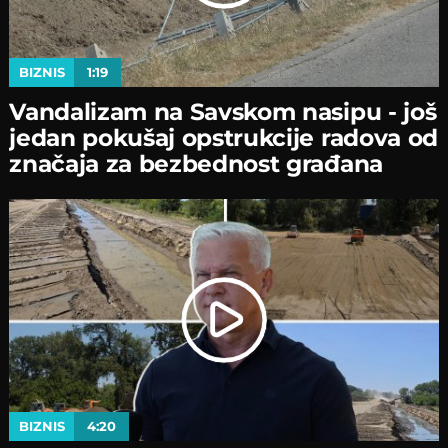
BIZNIS
1:19
Vandalizam na Savskom nasipu - јoš
јedan pokušaј opstrukciјe radova od
značaјa za bezbednost građana
BIZNIS
4:20