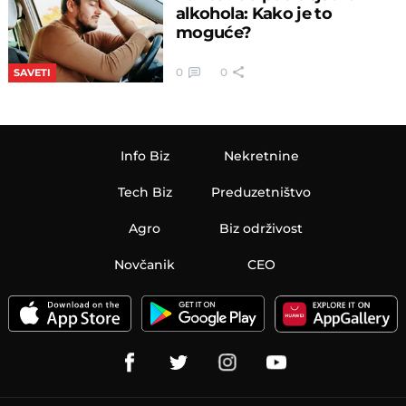
alkohola: Kako je to
moguće?
0
0
SAVETI
Info Biz
Nekretnine
Tech Biz
Preduzetništvo
Agro
Biz održivost
Novčanik
CEO