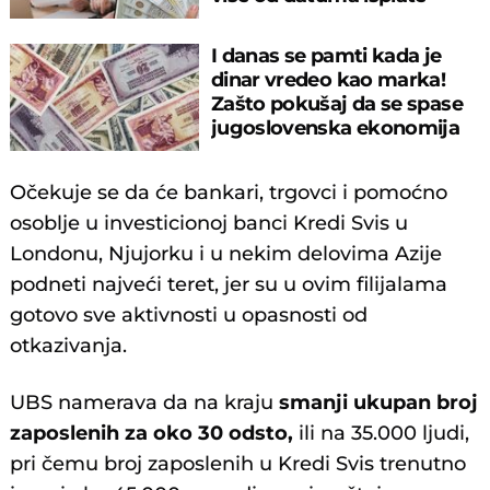
I danas se pamti kada je
dinar vredeo kao marka!
Zašto pokušaj da se spase
jugoslovenska ekonomija
nije uspeo?
Očekuje se da će bankari, trgovci i pomoćno
osoblje u investicionoj banci Kredi Svis u
Londonu, Njujorku i u nekim delovima Azije
podneti najveći teret, jer su u ovim filijalama
gotovo sve aktivnosti u opasnosti od
otkazivanja.
UBS namerava da na kraju
smanji ukupan broj
zaposlenih za oko 30 odsto,
ili na 35.000 ljudi,
pri čemu broj zaposlenih u Kredi Svis trenutno