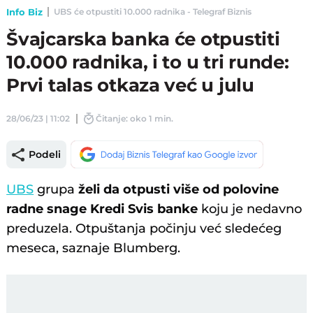
Info Biz
UBS će otpustiti 10.000 radnika - Telegraf Biznis
Švajcarska banka će otpustiti
10.000 radnika, i to u tri runde:
Prvi talas otkaza već u julu
28/06/23 | 11:02
Čitanje: oko 1 min.
Podeli
UBS
grupa
želi da otpusti više od polovine
radne snage Kredi Svis banke
koju je nedavno
preduzela. Otpuštanja počinju već sledećeg
meseca, saznaje Blumberg.