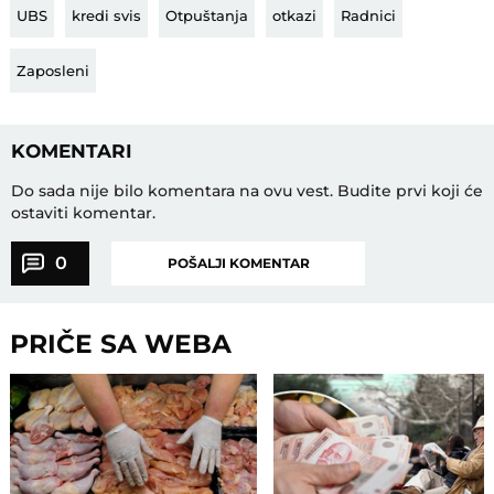
UBS
kredi svis
Otpuštanja
otkazi
Radnici
Zaposleni
KOMENTARI
Do sada nije bilo komentara na ovu vest.
Budite prvi koji će
ostaviti komentar.
0
POŠALJI KOMENTAR
PRIČE SA WEBA