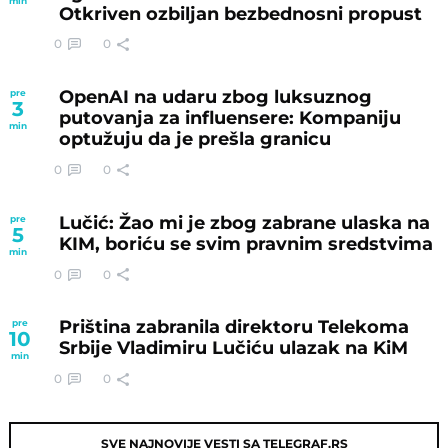
min
Otkriven ozbiljan bezbednosni propust
0
0
OpenAI na udaru zbog luksuznog
pre
3
putovanja za influensere: Kompaniju
min
optužuju da je prešla granicu
0
0
Lučić: Žao mi je zbog zabrane ulaska na
pre
5
KIM, boriću se svim pravnim sredstvima
min
0
0
Priština zabranila direktoru Telekoma
pre
10
Srbije Vladimiru Lučiću ulazak na KiM
min
0
0
SVE NAJNOVIJE VESTI SA TELEGRAF.RS