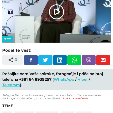
Play
Video
2:27
Podelite vest:
0
Pošaljite nam Vaše snimke, fotografije i priče na broj
telefona
+381 64 8939257
(
WhatsApp
/
Viber
/
Telegram
).
Telegraf Biznis zadržava sva prava nad sadržajem. Za preuzimanje
sadržaja pogledajte uputstva na stranici
Uslovi korišćenja
.
TEME