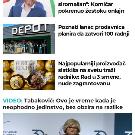
siromašan": Komičar
pokrenuo žestoku onlajn
raspravu!
Poznati lanac prodavnica
planira da zatvori 100 radnji
Najpopularniji proizvođač
slatkiša na svetu traži
radnike: Rad u 3 smene,
nude zagrantovanu
minimalnu platu
VIDEO:
Tabaković: Ovo je vreme kada je
neophodno jedinstvo, bez obzira na razlike