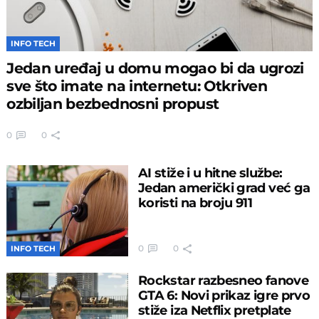
INFO TECH
Jedan uređaj u domu mogao bi da ugrozi
sve što imate na internetu: Otkriven
ozbiljan bezbednosni propust
0
0
AI stiže i u hitne službe:
Jedan američki grad već ga
koristi na broju 911
0
0
INFO TECH
Rockstar razbesneo fanove
GTA 6: Novi prikaz igre prvo
stiže iza Netflix pretplate