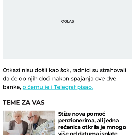
Otkazi nisu došli kao šok, radnici su strahovali
da će do njih doći nakon spajanja ove dve
banke,
o čemu je i Telegraf pisao.
TEME ZA VAS
Stiže nova pomoć
penzionerima, ali jedna
rečenica otkrila je mnogo
više od datuma isplate