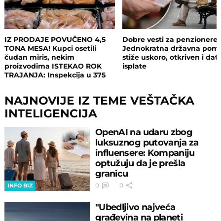
IZ PRODAJE POVUČENO 4,5
Dobre vesti za penzionere:
TONA MESA! Kupci osetili
Jednokratna državna pom
čudan miris, nekim
stiže uskoro, otkriven i da
proizvodima ISTEKAO ROK
isplate
TRAJANJA: Inspekcija u 375
objekata, pljušte zabrane i
kazne
NAJNOVIJE IZ TEME VEŠTAČKA
INTELIGENCIJA
OpenAI na udaru zbog
luksuznog putovanja za
influensere: Kompaniju
optužuju da je prešla
granicu
0
0
INFO BIZ
"Ubedljivo najveća
građevina na planeti