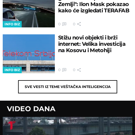
Zemlji": Ilon Mask pokazao
kako će izgledati TERAFAB
0
0
INFO BIZ
Stižu novi objekti i brži
internet: Velika investicija
na Kosovu i Metohiji
0
0
INFO BIZ
SVE VESTI IZ TEME
VEŠTAČKA INTELIGENCIJA
VIDEO DANA