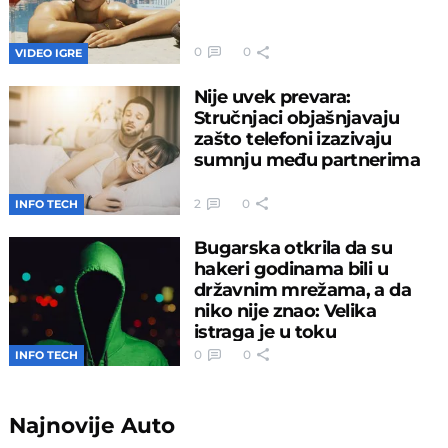
0
0
VIDEO IGRE
Nije uvek prevara:
Stručnjaci objašnjavaju
zašto telefoni izazivaju
sumnju među partnerima
2
0
INFO TECH
Bugarska otkrila da su
hakeri godinama bili u
državnim mrežama, a da
niko nije znao: Velika
istraga je u toku
0
0
INFO TECH
Najnovije
Auto