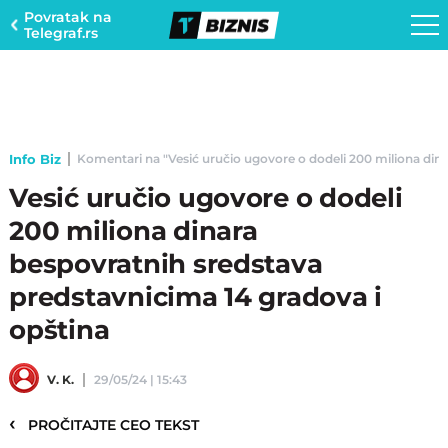
Povratak na
Telegraf.rs
Info Biz
Komentari na "Vesić uručio ugovore o dodeli 200 miliona dinar
Vesić uručio ugovore o dodeli
200 miliona dinara
bespovratnih sredstava
predstavnicima 14 gradova i
opština
V. K.
29/05/24 | 15:43
‹
PROČITAJTE CEO TEKST