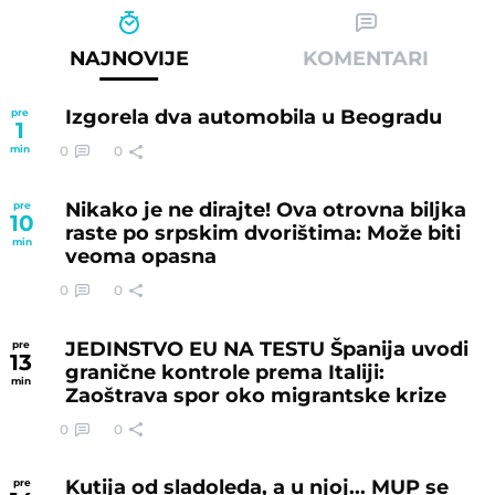
NAJNOVIJE
KOMENTARI
Izgorela dva automobila u Beogradu
pre
1
0
0
min
Nikako je ne dirajte! Ova otrovna biljka
pre
10
raste po srpskim dvorištima: Može biti
min
veoma opasna
0
0
JEDINSTVO EU NA TESTU Španija uvodi
pre
13
granične kontrole prema Italiji:
min
Zaoštrava spor oko migrantske krize
0
0
Kutija od sladoleda, a u njoj... MUP se
pre