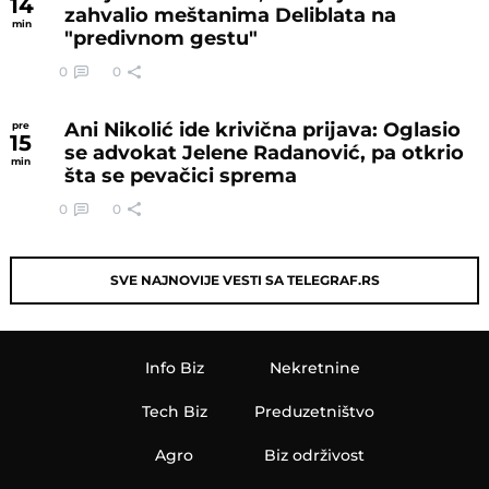
14
zahvalio meštanima Deliblata na
min
"predivnom gestu"
0
0
Ani Nikolić ide krivična prijava: Oglasio
pre
15
se advokat Jelene Radanović, pa otkrio
min
šta se pevačici sprema
0
0
SVE NAJNOVIJE VESTI SA TELEGRAF.RS
Info Biz
Nekretnine
Tech Biz
Preduzetništvo
Agro
Biz održivost