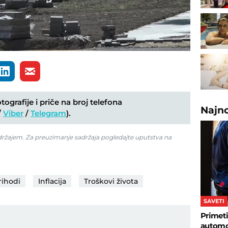
ografije i priče na broj telefona
Najn
/
Viber
/
Telegram
).
adržajem. Za preuzimanje sadržaja pogledajte uputstva na
rihodi
Inflacija
Troškovi života
SAVETI
Primeti
automob