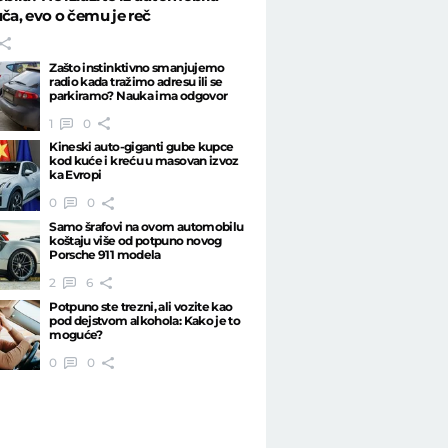
uča, evo o čemu je reč
Zašto instinktivno smanjujemo
radio kada tražimo adresu ili se
parkiramo? Nauka ima odgovor
1
0
Kineski auto-giganti gube kupce
kod kuće i kreću u masovan izvoz
ka Evropi
0
0
Samo šrafovi na ovom automobilu
koštaju više od potpuno novog
Porsche 911 modela
2
6
Potpuno ste trezni, ali vozite kao
pod dejstvom alkohola: Kako je to
moguće?
0
0