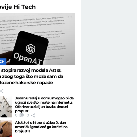
ovije
Hi Tech
ECH
stopira razvoj modela Astra:
n zbog toga što može sam da
složene hakerske napade
Jedan uređaj u domu mogao bi da
ugrozi sve što imate na internetu:
Otkriven ozbiljan bezbednosni
propust
0
0
AI stiže i u hitne službe: Jedan
američki grad već ga koristi na
broju 911