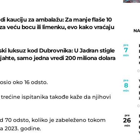
odi kauciju za ambalažu: Za manje flaše 10
 za veću bocu ili limenku, evo kako vraćaju
NA
pre
7
rski luksuz kod Dubrovnika: U Jadran stigle
min
jahte, samo jedna vredi 200 miliona dolara
0
pre
nosio oko 16 odsto.
8
min
e trećine ispitanika takođe kaže da njihovi
0
pre
26
d 70 odsto, koliko je zabeleženo tokom
min
a 2023. godine.