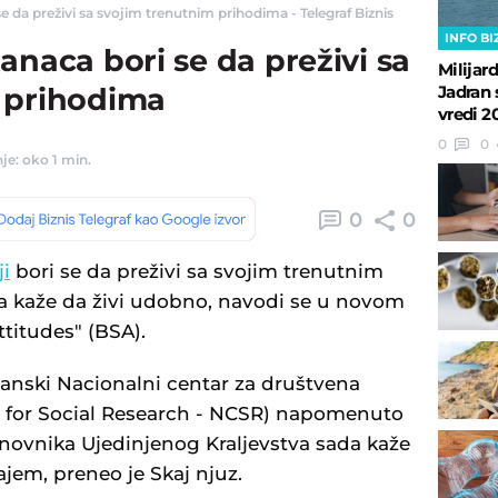
e da preživi sa svojim trenutnim prihodima - Telegraf Biznis
INFO BI
anaca bori se da preživi sa
Milijar
Jadran 
 prihodima
vredi 2
0
0
je: oko 1 min.
0
0
ji
bori se da preživi sa svojim trenutnim
a kaže da živi udobno, navodi se u novom
ttitudes" (BSA).
tanski Nacionalni centar za društvena
re for Social Research - NCSR) napomenuto
anovnika Ujedinjenog Kraljevstva sada kaže
rajem, preneo je Skaj njuz.