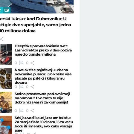
Z
derski luksuz kod Dubrovnika: U
stigle dve superjahte, samo jedna
00 miliona dolara
Deepfake prevara šokirala svet:
Lažni direktor preko video-poziva
naredio transfer miliona
0
0
Nove akcize pojačavaju udar na
novčanike pušača: Evo koliko više
plaćate po paklici i kilogramu
duvana
0
0
Stalno proveravate poslovni mejl
na odmoru? Evo zašto to nije
dobro ni za vas ni za kompaniju!
0
0
Srbija uvodi kauciju za ambalažu:
Za manje flaše 10 dinara, 15 za veću
bocu ili limenku, evo kako vraćaju
pare