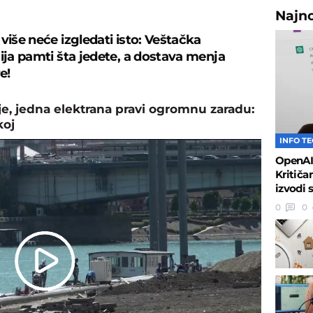
Najn
više neće izgledati isto: Veštačka
cija pamti šta jedete, a dostava menja
e!
, jedna elektrana pravi ogromnu zaradu:
koj
INFO T
OpenAI 
Kritiča
izvodi 
0
0
Play
Video