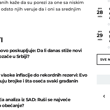
0
anih kaže da su porezi za one sa niskim
odsto njih veruje da i oni sa srednjim
pre
28
min
0
pre
29
I
min
0
ovo poskupljuje: Da li danas stiže novi
ozače u Srbiji?
SVE N
visoke inflacije do rekordnih rezervi: Evo
uju brojke i šta oseća svaki građanin
22
o
C
a analiza iz SAD: Ruši se najveće
Priština
 obećanje?