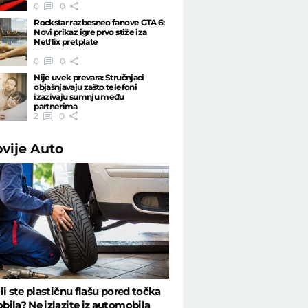
0
0
Rockstar razbesneo fanove GTA 6:
Novi prikaz igre prvo stiže iza
Netflix pretplate
0
0
Nije uvek prevara: Stručnjaci
objašnjavaju zašto telefoni
izazivaju sumnju među
partnerima
2
0
ovije
Auto
li ste plastičnu flašu pored točka
ila? Ne izlazite iz automobila