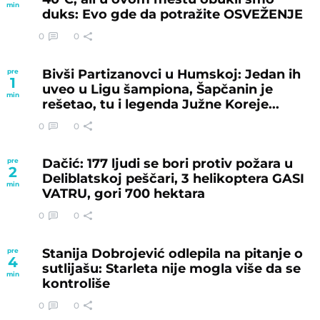
min
duks: Evo gde da potražite OSVEŽENJE
0
0
Bivši Partizanovci u Humskoj: Jedan ih
pre
1
uveo u Ligu šampiona, Šapčanin je
min
rešetao, tu i legenda Južne Koreje...
0
0
Dačić: 177 ljudi se bori protiv požara u
pre
2
Deliblatskoj peščari, 3 helikoptera GASI
min
VATRU, gori 700 hektara
0
0
Stanija Dobrojević odlepila na pitanje o
pre
4
sutlijašu: Starleta nije mogla više da se
min
kontroliše
0
0