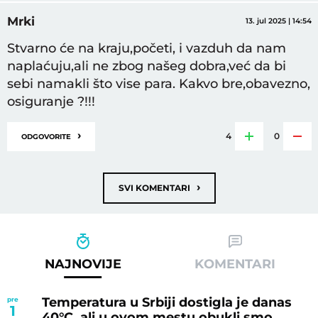
Mrki
13. jul 2025 | 14:54
Stvarno će na kraju,početi, i vazduh da nam
naplaćuju,ali ne zbog našeg dobra,već da bi
sebi namakli što vise para. Kakvo bre,obavezno,
osiguranje ?!!!
›
4
0
ODGOVORITE
›
SVI KOMENTARI
NAJNOVIJE
KOMENTARI
Temperatura u Srbiji dostigla je danas
pre
1
40°C, ali u ovom mestu obukli smo