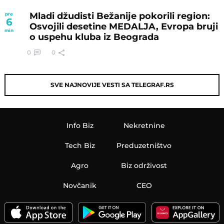
Mladi džudisti Bežanije pokorili region:
pre
6
Osvojili desetine MEDALJA, Evropa bruji
min
o uspehu kluba iz Beograda
0
0
SVE NAJNOVIJE VESTI SA TELEGRAF.RS
Info Biz
Nekretnine
Tech Biz
Preduzetništvo
Agro
Biz održivost
Novčanik
CEO