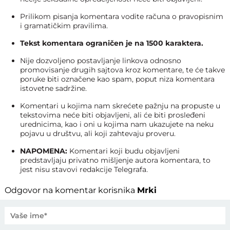
Prilikom pisanja komentara vodite računa o pravopisnim
i gramatičkim pravilima.
Tekst komentara ograničen je na 1500 karaktera.
Nije dozvoljeno postavljanje linkova odnosno
promovisanje drugih sajtova kroz komentare, te će takve
poruke biti označene kao spam, poput niza komentara
istovetne sadržine.
Komentari u kojima nam skrećete pažnju na propuste u
tekstovima neće biti objavljeni, ali će biti prosleđeni
urednicima, kao i oni u kojima nam ukazujete na neku
pojavu u društvu, ali koji zahtevaju proveru.
NAPOMENA:
Komentari koji budu objavljeni
predstavljaju privatno mišljenje autora komentara, to
jest nisu stavovi redakcije Telegrafa.
Odgovor na komentar korisnika
Mrki