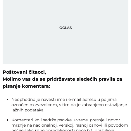
Poštovani čitaoci,
Molimo vas da se pridržavate sledećih pravila za
pisanje komentara:
Neophodno je navesti ime i e-mail adresu u poljima
označenim zvezdicom, s tim da je zabranjeno ostavljanje
lažnih podataka.
Komentari koji sadrže psovke, uvrede, pretnje i govor
mržnje na nacionalnoj, verskoj, rasnoj osnovi ili povodom
nečije seksualne opredeljenosti neće biti objavljeni.