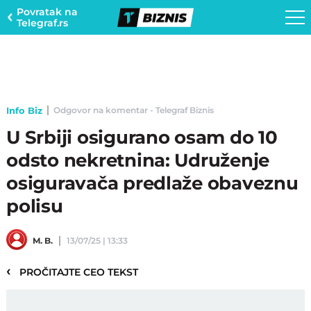
Povratak na
Telegraf.rs
Info Biz
Odgovor na komentar - Telegraf Biznis
U Srbiji osigurano osam do 10
odsto nekretnina: Udruženje
osiguravača predlaže obaveznu
polisu
M. B.
13/07/25 | 13:33
‹
PROČITAJTE CEO TEKST