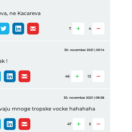
čeva, ne Kacareva
7
4
30. novembar 2021 | 09:14
ak !
46
12
30. novembar 2021 | 08:58
pevaju mnoge tropske vocke hahahaha
47
5