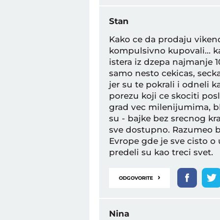
Stan
Kako ce da prodaju vikend
kompulsivno kupovali... k
istera iz dzepa najmanje
samo nesto cekicas, seckas,
jer su te pokrali i odneli k
porezu koji ce skociti pos
grad vec milenijumima, bl
su - bajke bez srecnog kraj
sve dostupno. Razumeo b
Evrope gde je sve cisto o
predeli su kao treci svet.
›
ODGOVORITE
Nina