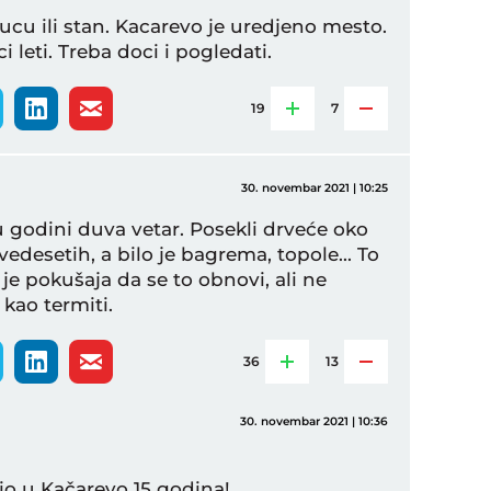
 kucu ili stan. Kacarevo je uredjeno mesto.
 leti. Treba doci i pogledati.
19
7
30. novembar 2021 | 10:25
 godini duva vetar. Posekli drveće oko
vedesetih, a bilo je bagrema, topole... To
o je pokušaja da se to obnovi, ali ne
kao termiti.
36
13
30. novembar 2021 | 10:36
zio u Kačarevo 15 godina!