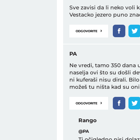
Sve zavisi da li neko voli
Vestacko jezero puno znaci
›
ODGOVORITE
PA
Ne vredi, tamo 350 dana u
naselja ovi što su došli de
ni kuferaši nisu dirali. Bil
možeš tu ništa kad su oni 
›
ODGOVORITE
Rango
@PA
Ti očigledno nisi dola