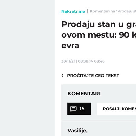
Nekretnine
Komentari na "Prodaju sta
Prodaju stan u gr
ovom mestu: 90 kv
evra
30/11/21 | 08:38
≫
08:46
‹
PROČITAJTE CEO TEKST
KOMENTARI
15
POŠALJI KOME
Vasilije,