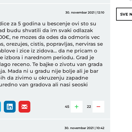
30. novembar 2021 | 12:10
SVE N
ice za 5 godina u bescenje ovi sto su
ad budu shvatili da im svaki odlazak
 100€, ne mozes da odes da odmoris vec
 orezujes, cistis, popravljas, nerviras se
ablove i zice iz zidova... da ne pricam o
le izbora i narednom periodu. Grad je
ago receno. Te bajke o zivotu van grada
a. Mada ni u gradu nije bolje ali je bar
ih da zivimo u okruzenju zapadne
 uredno van gradova ali nasi seoski
45
22
30. novembar 2021 | 10:42