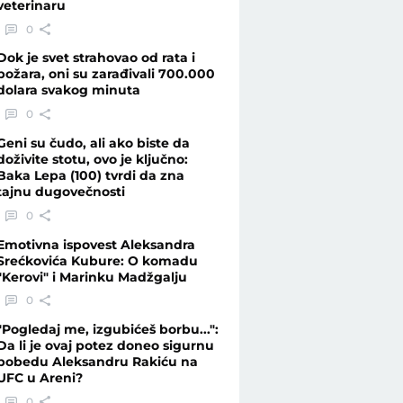
veterinaru
0
Dok je svet strahovao od rata i
požara, oni su zarađivali 700.000
dolara svakog minuta
0
Geni su čudo, ali ako biste da
doživite stotu, ovo je ključno:
Baka Lepa (100) tvrdi da zna
tajnu dugovečnosti
0
Emotivna ispovest Aleksandra
Srećkovića Kubure: O komadu
"Kerovi" i Marinku Madžgalju
0
"Pogledaj me, izgubićeš borbu...":
Da li je ovaj potez doneo sigurnu
pobedu Aleksandru Rakiću na
UFC u Areni?
0