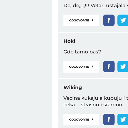
De, de,,,,,!!! Vetar, ustajal
›
ODGOVORITE
Hoki
Gde tamo baš?
›
ODGOVORITE
Wiking
Vecina kukaju a kupuju i tr
ceka ....strasno i sramno
›
ODGOVORITE