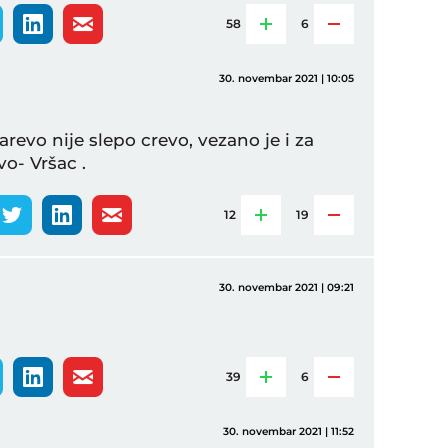
58
6
30. novembar 2021 | 10:05
revo nije slepo crevo, vezano je i za
o- Vršac .
12
19
30. novembar 2021 | 09:21
39
6
30. novembar 2021 | 11:52