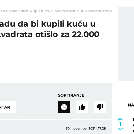
n u gradu da bi kupili kuću u ovom mestu: 90 kvadrata otišlo za 22.000 evra
adu da bi kupili kuću u
adrata otišlo za 22.000
SORTIRANJE
NA
NTAR
pre
1
30. novembar 2021 | 17:28
min