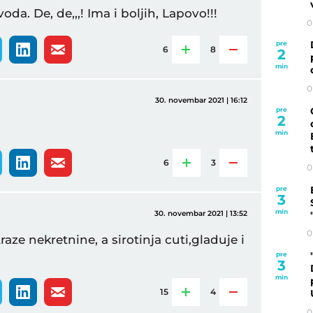
a voda. De, de,,,! Ima i boljih, Lapovo!!!
0
pre
6
8
2
min
0
30. novembar 2021 | 16:12
pre
2
min
6
3
0
pre
3
min
30. novembar 2021 | 13:52
0
aze nekretnine, a sirotinja cuti,gladuje i
pre
3
min
15
4
0