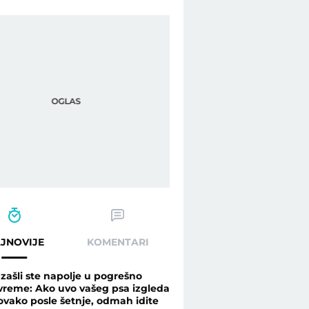
" - Telegraf Biznis
JNOVIJE
KOMENTARI
Izašli ste napolje u pogrešno
vreme: Ako uvo vašeg psa izgleda
ovako posle šetnje, odmah idite