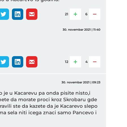
21
6
30. novembar 2021 | 11:40
12
4
30. novembar 2021 | 09:23
o je u Kacarevu pa onda pisite nisto,i
nete da morate proci kroz Skrobaru gde
oravili ste da kazete da je Kacarevo slepo
a sela niti icega znaci samo Pancevo i