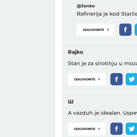
@Janko
Rafinerija je kod Star
›
ODGOVORITE
Rajko
Stan je za sirotinju u moz
›
ODGOVORITE
Ш
A vazduh je idealan. Us
›
ODGOVORITE