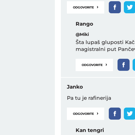
›
ODGOVORITE
Rango
@Miki
Šta lupaš gluposti Kača
magistralni put Pančev
›
ODGOVORITE
Janko
Pa tu je rafinerija
›
ODGOVORITE
Kan tengri