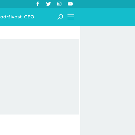
 održivost
CEO