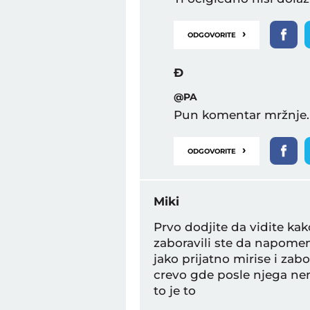
›
ODGOVORITE
Đ
@PA
Pun komentar mržnje.
›
ODGOVORITE
Miki
Prvo dodjite da vidite kak
zaboravili ste da napome
jako prijatno mirise i zab
crevo gde posle njega nem
to je to