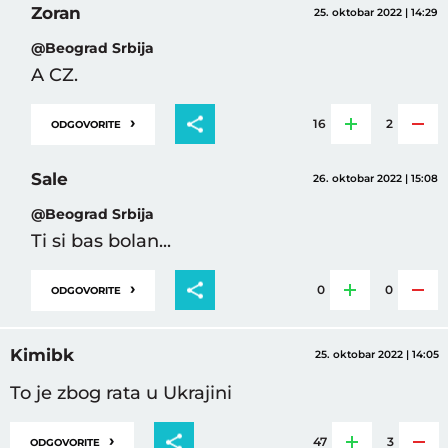
Zoran
25. oktobar 2022 | 14:29
@Beograd Srbija
A CZ.
›
16
2
ODGOVORITE
Sale
26. oktobar 2022 | 15:08
@Beograd Srbija
Ti si bas bolan...
›
0
0
ODGOVORITE
Kimibk
25. oktobar 2022 | 14:05
To je zbog rata u Ukrajini
›
47
3
ODGOVORITE