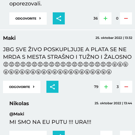
oporezovali.
›
36
0
ODGOVORITE
Maki
25. oktobar 2022 | 13:32
JBG SVE ŽIVO POSKUPLJUJE A PLATA SE NE
MRDA S MESTA STRAŠNO I TUŽNO I ŽALOSNO
😡😡😡😡😡😡😡😡😡😡😡😡😡😡😡😡😡😡😡🤬🤬🤬
🤬🤬🤬🤬🤬🤬🤬🤬🤬🤬🤬🤬🤬🤬🤬🤬🤬🤬🤬🤬
›
79
3
ODGOVORITE
Nikolas
25. oktobar 2022 | 13:44
@Maki
MI SMO NA EU PUTU !!! URA!!!