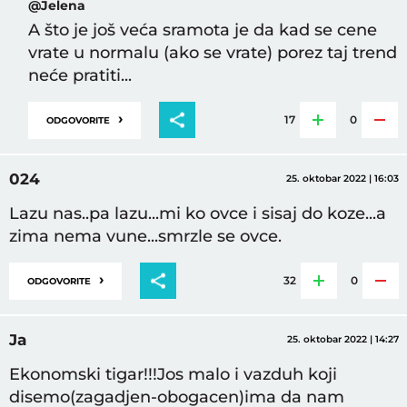
@Jelena
A što je još veća sramota je da kad se cene
vrate u normalu (ako se vrate) porez taj trend
neće pratiti...
›
17
0
ODGOVORITE
024
25. oktobar 2022 | 16:03
Lazu nas..pa lazu...mi ko ovce i sisaj do koze...a
zima nema vune...smrzle se ovce.
›
32
0
ODGOVORITE
Ja
25. oktobar 2022 | 14:27
Ekonomski tigar!!!Jos malo i vazduh koji
disemo(zagadjen-obogacen)ima da nam