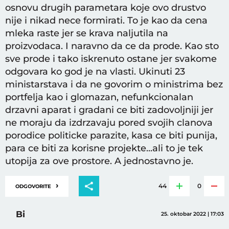
osnovu drugih parametara koje ovo drustvo
nije i nikad nece formirati. To je kao da cena
mleka raste jer se krava naljutila na
proizvodaca. I naravno da ce da prode. Kao sto
sve prode i tako iskrenuto ostane jer svakome
odgovara ko god je na vlasti. Ukinuti 23
ministarstava i da ne govorim o ministrima bez
portfelja kao i glomazan, nefunkcionalan
drzavni aparat i gradani ce biti zadovoljniji jer
ne moraju da izdrzavaju pored svojih clanova
porodice politicke parazite, kasa ce biti punija,
para ce biti za korisne projekte...ali to je tek
utopija za ove prostore. A jednostavno je.
›
44
0
ODGOVORITE
Bi
25. oktobar 2022 | 17:03