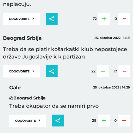
naplacuju.
›
72
0
ODGOVORITE
Beograd Srbija
25. oktobar 2022 | 14:21
Treba da se platir košarkaški klub nepostojece
države Jugoslavije k k partizan
›
22
17
ODGOVORITE
Gale
25. oktobar 2022 | 14:29
@Beograd Srbija
Treba okupator da se namiri prvo
›
28
0
ODGOVORITE