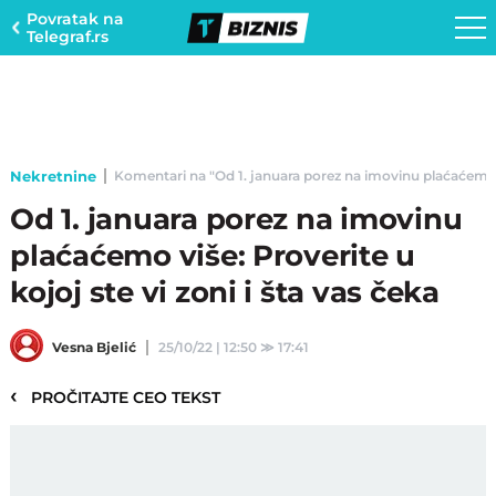
Povratak na
Telegraf.rs
Nekretnine
Komentari na "Od 1. januara porez na imovinu plaćaćemo više
Od 1. januara porez na imovinu
plaćaćemo više: Proverite u
kojoj ste vi zoni i šta vas čeka
Vesna Bjelić
25/10/22 | 12:50
≫
17:41
‹
PROČITAJTE CEO TEKST