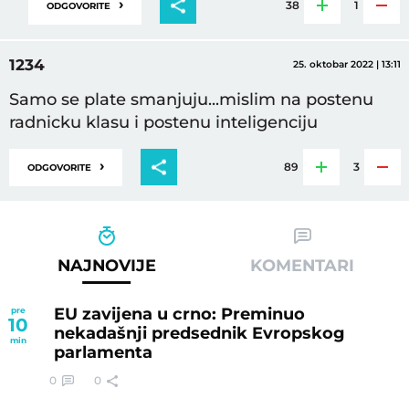
›
38
1
ODGOVORITE
1234
25. oktobar 2022 | 13:11
Samo se plate smanjuju...mislim na postenu
radnicku klasu i postenu inteligenciju
›
89
3
ODGOVORITE
NAJNOVIJE
KOMENTARI
EU zavijena u crno: Preminuo
pre
10
nekadašnji predsednik Evropskog
min
parlamenta
0
0