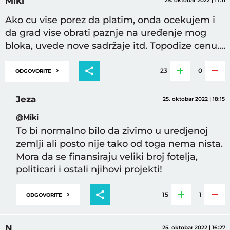
Miki
25. oktobar 2022 | 17:11
Ako cu vise porez da platim, onda ocekujem i
da grad vise obrati paznje na uređenje mog
bloka, uvede nove sadržaje itd. Topodize cenu....
›
23
0
ODGOVORITE
Jeza
25. oktobar 2022 | 18:15
@Miki
To bi normalno bilo da zivimo u uredjenoj
zemlji ali posto nije tako od toga nema nista.
Mora da se finansiraju veliki broj fotelja,
politicari i ostali njihovi projekti!
›
15
1
ODGOVORITE
N
25. oktobar 2022 | 16:27