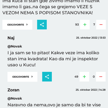
ima kuca ili stan gde živimo imamo li nužnik
imamo li gas..na čega se grejemo VEZE S
VEZOM NEMA S POPISOM STANOVNIKA!
›
93
7
ODGOVORITE
Naj
25. oktobar 2022 | 13:53
@Novak
I ja sam se to pitao! Kakve veze ima koliko
stan ima kvadrata! Kao da mi je inspektor
usao u Kucu!
›
49
0
ODGOVORITE
Zoran
25. oktobar 2022 | 14:28
@Novak
Naravno da nema,ovo je samo da bi te vise