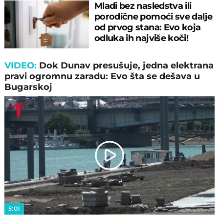
Mladi bez nasledstva ili
porodične pomoći sve dalje
od prvog stana: Evo koja
odluka ih najviše koči!
VIDEO:
Dok Dunav presušuje, jedna elektrana
pravi ogromnu zaradu: Evo šta se dešava u
Bugarskoj
Play
Video
5:01