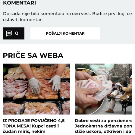
KOMENTARI
Do sada nije bilo komentara na ovu vest.
Budite prvi koji će
ostaviti komentar.
0
POŠALJI KOMENTAR
PRIČE SA WEBA
IZ PRODAJE POVUČENO 4,5
Dobre vesti za penzionere:
TONA MESA! Kupci osetili
Jednokratna državna pom
čudan miris, nekim
stiže uskoro, otkriven i da