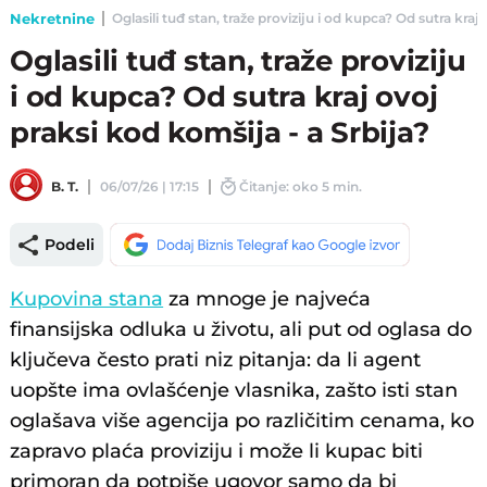
Nekretnine
Oglasili tuđ stan, traže proviziju i od kupca? Od sutra kraj 
Oglasili tuđ stan, traže proviziju
i od kupca? Od sutra kraj ovoj
praksi kod komšija - a Srbija?
B. T.
06/07/26 | 17:15
Čitanje: oko 5 min.
Podeli
Kupovina stana
za mnoge je najveća
finansijska odluka u životu, ali put od oglasa do
ključeva često prati niz pitanja: da li agent
uopšte ima ovlašćenje vlasnika, zašto isti stan
oglašava više agencija po različitim cenama, ko
zapravo plaća proviziju i može li kupac biti
primoran da potpiše ugovor samo da bi