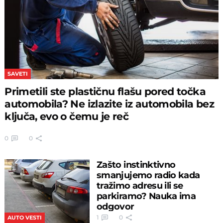
SAVETI
Primetili ste plastičnu flašu pored točka
automobila? Ne izlazite iz automobila bez
ključa, evo o čemu je reč
0
0
Zašto instinktivno
smanjujemo radio kada
tražimo adresu ili se
parkiramo? Nauka ima
odgovor
1
0
AUTO VESTI