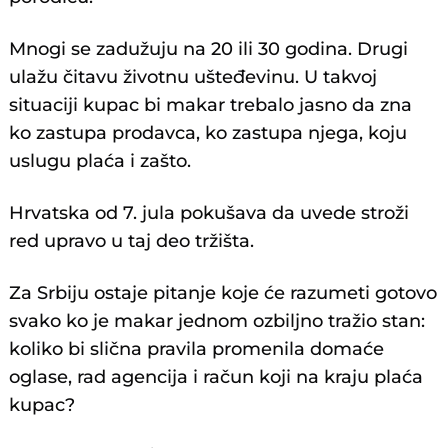
Mnogi se zadužuju na 20 ili 30 godina. Drugi
ulažu čitavu životnu ušteđevinu. U takvoj
situaciji kupac bi makar trebalo jasno da zna
ko zastupa prodavca, ko zastupa njega, koju
uslugu plaća i zašto.
Hrvatska od 7. jula pokušava da uvede stroži
red upravo u taj deo tržišta.
Za Srbiju ostaje pitanje koje će razumeti gotovo
svako ko je makar jednom ozbiljno tražio stan:
koliko bi slična pravila promenila domaće
oglase, rad agencija i račun koji na kraju plaća
kupac?