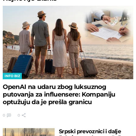
INFO BIZ
OpenAI na udaru zbog luksuznog
putovanja za influensere: Kompaniju
optužuju da je prešla granicu
0
0
Srpski prevoznici i dalje