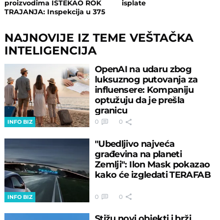
proizvodima ISTEKAO ROK
isplate
TRAJANJA: Inspekcija u 375
objekata, pljušte zabrane i
kazne
NAJNOVIJE IZ TEME VEŠTAČKA
INTELIGENCIJA
OpenAI na udaru zbog
luksuznog putovanja za
influensere: Kompaniju
optužuju da je prešla
granicu
0
0
INFO BIZ
"Ubedljivo najveća
građevina na planeti
Zemlji": Ilon Mask pokazao
kako će izgledati TERAFAB
0
0
INFO BIZ
Stižu novi objekti i brži