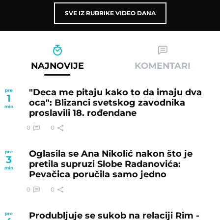
SVE IZ RUBRIKE VIDEO DANA
NAJNOVIJE
KOMENTARI
"Deca me pitaju kako to da imaju dva
pre
1
oca": Blizanci svetskog zavodnika
min
proslavili 18. rođendane
0
0
Oglasila se Ana Nikolić nakon što je
pre
3
pretila supruzi Slobe Radanovića:
min
Pevačica poručila samo jedno
0
0
Produbljuje se sukob na relaciji Rim -
pre