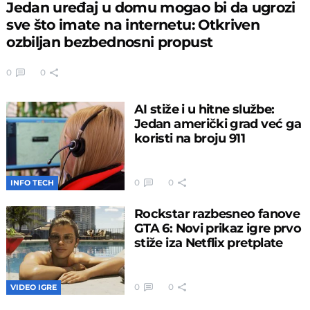
Jedan uređaj u domu mogao bi da ugrozi
sve što imate na internetu: Otkriven
ozbiljan bezbednosni propust
0
0
AI stiže i u hitne službe:
Jedan američki grad već ga
koristi na broju 911
0
0
INFO TECH
Rockstar razbesneo fanove
GTA 6: Novi prikaz igre prvo
stiže iza Netflix pretplate
0
0
VIDEO IGRE