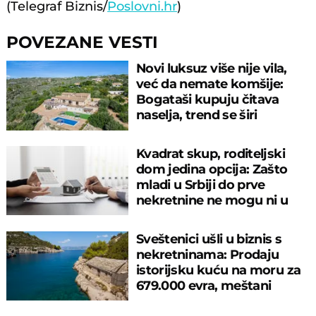
(Telegraf Biznis/
Poslovni.hr
)
POVEZANE VESTI
Novi luksuz više nije vila,
već da nemate komšije:
Bogataši kupuju čitava
naselja, trend se širi
svetom!
Kvadrat skup, roditeljski
dom jedina opcija: Zašto
mladi u Srbiji do prve
nekretnine ne mogu ni u
tridesetim?
Sveštenici ušli u biznis s
nekretninama: Prodaju
istorijsku kuću na moru za
679.000 evra, meštani
ogorčeni