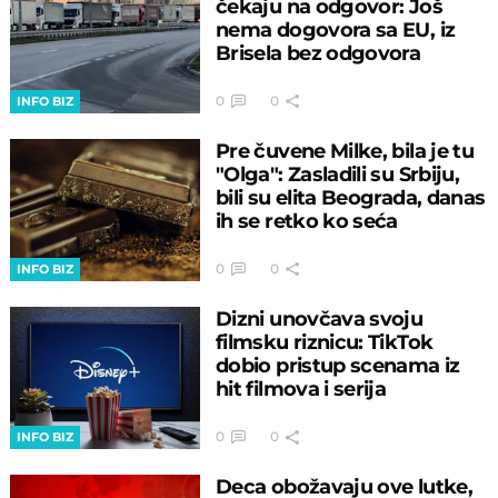
čekaju na odgovor: Još
nema dogovora sa EU, iz
Brisela bez odgovora
0
0
INFO BIZ
Pre čuvene Milke, bila je tu
"Olga": Zasladili su Srbiju,
bili su elita Beograda, danas
ih se retko ko seća
0
0
INFO BIZ
Dizni unovčava svoju
filmsku riznicu: TikTok
dobio pristup scenama iz
hit filmova i serija
0
0
INFO BIZ
Deca obožavaju ove lutke,