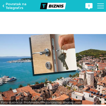
Povratak na
0
Telegraf.rs
Foto-ilustracija: Profimedia/Photononstop, pixabay.com