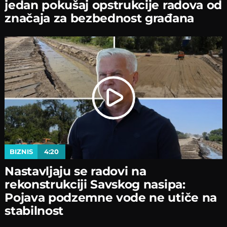
јedan pokušaј opstrukciјe radova od
značaјa za bezbednost građana
BIZNIS
4:20
Nastavljaјu se radovi na
rekonstrukciјi Savskog nasipa:
Poјava podzemne vode ne utiče na
stabilnost