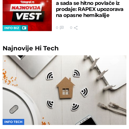
a sada se hitno povlače iz
prodaje: RAPEX upozorava
na opasne hemikalije
0
0
INFO BIZ
Najnovije
Hi Tech
INFO TECH