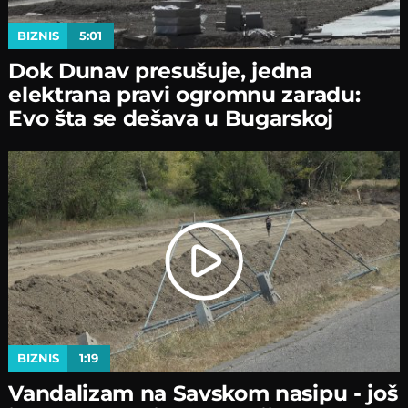
BIZNIS
5:01
Dok Dunav presušuje, jedna
elektrana pravi ogromnu zaradu:
Evo šta se dešava u Bugarskoj
BIZNIS
1:19
Vandalizam na Savskom nasipu - јoš