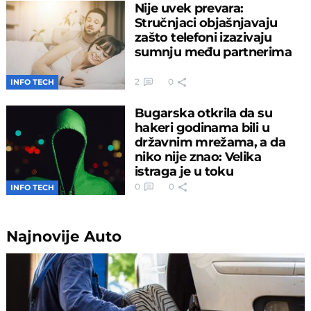
Nije uvek prevara:
Stručnjaci objašnjavaju
zašto telefoni izazivaju
sumnju među partnerima
2
0
INFO TECH
Bugarska otkrila da su
hakeri godinama bili u
državnim mrežama, a da
niko nije znao: Velika
istraga je u toku
0
0
INFO TECH
Najnovije
Auto