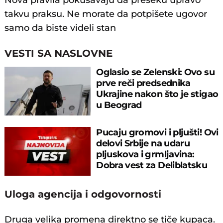
Nova pravila pokušavaju da preseku upravo
takvu praksu. Ne morate da potpišete ugovor
samo da biste videli stan
VESTI SA NASLOVNE
Oglasio se Zelenski: Ovo su
prve reči predsednika
Ukrajine nakon što je stigao
u Beograd
Pucaju gromovi i pljušti! Ovi
delovi Srbije na udaru
pljuskova i grmljavina:
Dobra vest za Deliblatsku
peščaru
Uloga agencija i odgovornosti
Druga velika promena direktno se tiče kupaca.