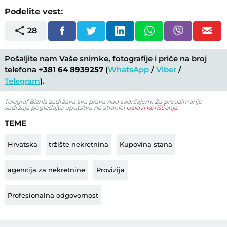
Podelite vest:
28
Pošaljite nam Vaše snimke, fotografije i priče na broj
telefona
+381 64 8939257
(
WhatsApp
/
Viber
/
Telegram
).
Telegraf Biznis zadržava sva prava nad sadržajem. Za preuzimanje
sadržaja pogledajte uputstva na stranici
Uslovi korišćenja
.
TEME
Hrvatska
tržište nekretnina
Kupovina stana
agencija za nekretnine
Provizija
Profesionalna odgovornost