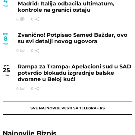
4
Madrid: Italija odbacila ultimatum,
min
kontrole na granici ostaju
0
0
Zvanično! Potpisao Samed Baždar, ovo
pre
8
su svi detalji novog ugovora
min
0
0
Rampa za Trampa: Apelacioni sud u SAD
pre
25
potvrdio blokadu izgradnje balske
min
dvorane u Beloj kući
0
0
SVE NAJNOVIJE VESTI SA TELEGRAF.RS
Najnovije
Biznis