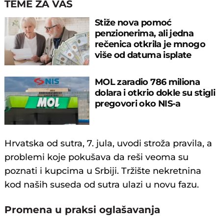
TEME ZA VAS
Stiže nova pomoć
penzionerima, ali jedna
rečenica otkrila je mnogo
više od datuma isplate
MOL zaradio 786 miliona
dolara i otkrio dokle su stigli
pregovori oko NIS-a
Hrvatska od sutra, 7. jula, uvodi stroža pravila, a
problemi koje pokušava da reši veoma su
poznati i kupcima u Srbiji. Tržište nekretnina
kod naših suseda od sutra ulazi u novu fazu.
Promena u praksi oglašavanja