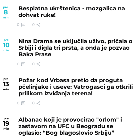
Besplatna ukrštenica - mozgalica na
pre
8
dohvat ruke!
min
0
0
Nina Drama se uključila uživo, pričala o
pre
10
Srbiji i digla tri prsta, a onda je pozvao
min
Baka Prase
0
0
Požar kod Vrbasa pretio da proguta
pre
13
pčelinjake i useve: Vatrogasci ga otkrili
min
prilikom izviđanja terena!
0
0
Albanac koji je provocirao "orlom" i
pre
19
zastavom na UFC u Beogradu se
min
oglasio: “Bog blagoslovio Srbiju”