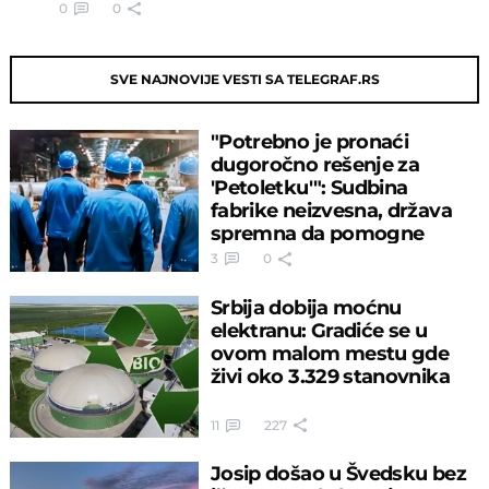
0
0
SVE NAJNOVIJE VESTI SA TELEGRAF.RS
"Potrebno je pronaći
dugoročno rešenje za
'Petoletku'": Sudbina
fabrike neizvesna, država
spremna da pomogne
3
0
Srbija dobija moćnu
elektranu: Gradiće se u
ovom malom mestu gde
živi oko 3.329 stanovnika
11
227
Josip došao u Švedsku bez