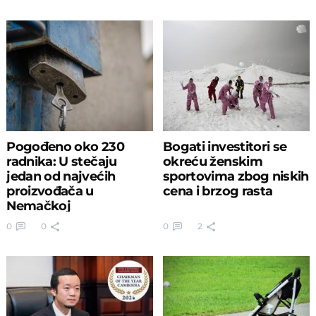
Pogođeno oko 230
Bogati investitori se
radnika: U stečaju
okreću ženskim
jedan od najvećih
sportovima zbog niskih
proizvođača u
cena i brzog rasta
Nemačkoj
0
0
0
2