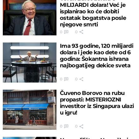
MILIJARDI dolara! Već je
isplanirao ko će dobiti
ostatak bogatstva posle
njegove smrti
0
0
Ima 93 godine, 120 milijardi
dolara i jede kao dete od 6
godina: Šokantna ishrana
najbogatijeg dekice sveta
0
0
Čuveno Borovo na rubu
propasti: MISTERIOZNI
investitor iz Singapura ulazi
u igru!
0
0