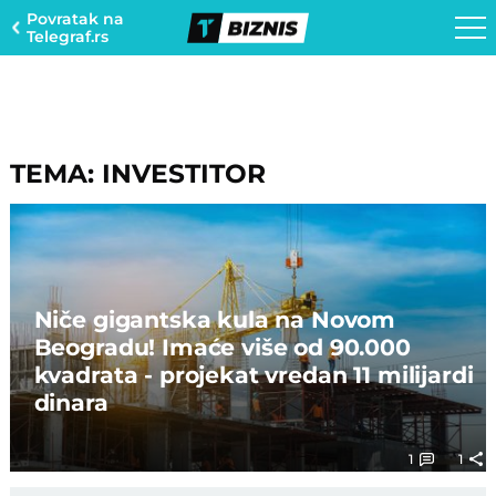
Povratak na
Telegraf.rs
TEMA: INVESTITOR
Niče gigantska kula na Novom
Beogradu! Imaće više od 90.000
kvadrata - projekat vredan 11 milijardi
dinara
1
1