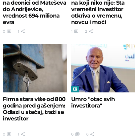
na deonici od Mateševa
na koji niko nije: Šta
do Andrijevice,
vremešni investitor
vrednost 694 miliona
otkriva o vremenu,
evra
novcu i moći
0
1
1
2
Firma stara više od 800
Umro "otac svih
godina pred gašenjem:
investitora"
Odlazi u stečaj, traži se
investitor
0
1
0
6