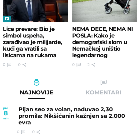
Lice prevare: Bio je
NEMA DECE, NEMA NI
simbol uspeha,
POSLA: Kako je
zarađivao je milijarde,
demografski slom u
kući ga vratili sa
Nemačkoj uništio
lisicama na rukama
legendarnog
proizvođača dečjih
0
0
0
2
kolica
NAJNOVIJE
KOMENTARI
Pijan seo za volan, naduvao 2,30
pre
8
promila: Nikšićanin kažnjen sa 2.000
min
evra
0
0