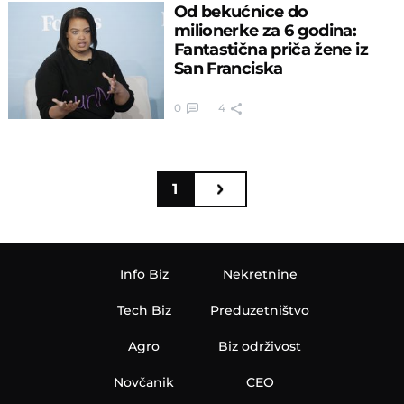
Od bekućnice do
milionerke za 6 godina:
Fantastična priča žene iz
San Franciska
0
4
1
Info Biz
Nekretnine
Tech Biz
Preduzetništvo
Agro
Biz održivost
Novčanik
CEO