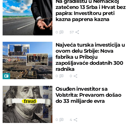
Na gradilištu u Nemačkoj
zatečeno 13 Srba i Hrvat bez
papira: Investitoru preti
kazna paprena kazna
0
57
Najveća turska investicija u
ovom delu Srbije: Nova
fabrika u Priboju
zapošljavaće dodatnih 300
radnika
0
0
Osuđen investitor sa
Volstrita: Prevarom došao
do 33 milijarde evra
0
4