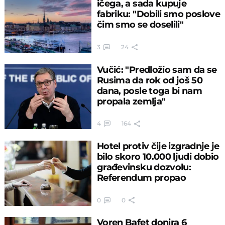
ičega, a sada kupuje
fabriku: "Dobili smo poslove
čim smo se doselili"
3
24
Vučić: "Predložio sam da se
Rusima da rok od još 50
dana, posle toga bi nam
propala zemlja"
4
164
Hotel protiv čije izgradnje je
bilo skoro 10.000 ljudi dobio
građevinsku dozvolu:
Referendum propao
0
0
Voren Bafet donira 6