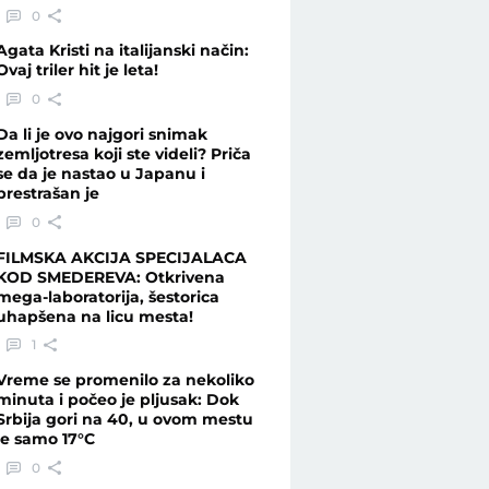
0
Agata Kristi na italijanski način:
Ovaj triler hit je leta!
0
Da li je ovo najgori snimak
zemljotresa koji ste videli? Priča
se da je nastao u Japanu i
prestrašan je
0
FILMSKA AKCIJA SPECIJALACA
KOD SMEDEREVA: Otkrivena
mega-laboratorija, šestorica
uhapšena na licu mesta!
1
Vreme se promenilo za nekoliko
minuta i počeo je pljusak: Dok
Srbija gori na 40, u ovom mestu
je samo 17°C
0