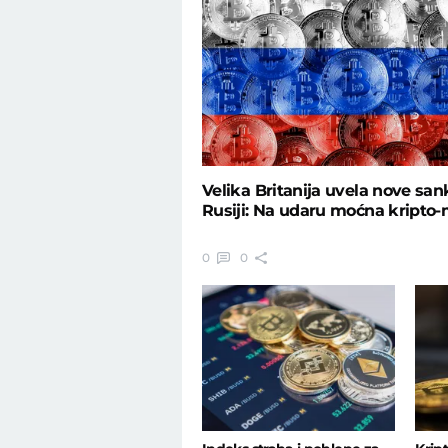
Velika Britanija uvela nove san
Rusiji: Na udaru moćna kripto
0
0