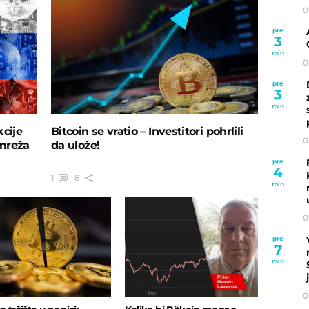
0
pre
3
min
0
pre
3
min
kcije
Bitcoin se vratio – Investitori pohrlili
0
-mreža
da ulože!
pre
4
1
8
min
0
pre
7
min
0