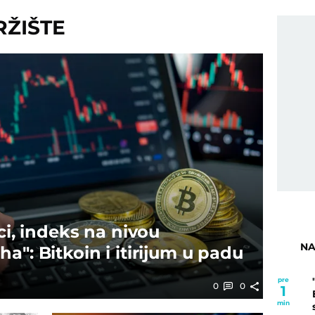
RŽIŠTE
ici, indeks na nivou
NA
a": Bitkoin i itirijum u padu
pre
0
0
1
min