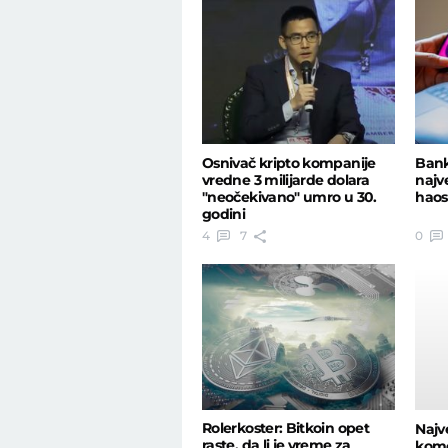
Osnivač kripto kompanije
Bank
vredne 3 milijarde dolara
najv
"neočekivano" umro u 30.
haos
godini
4
7
0
Rolerkoster: Bitkoin opet
Najv
raste, da li je vreme za
kome