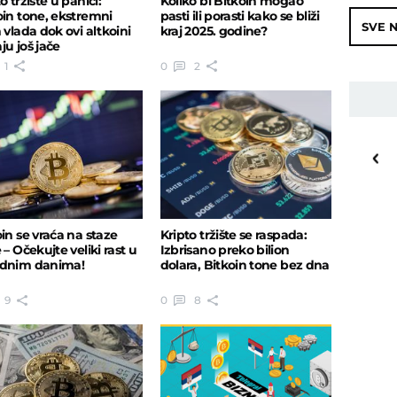
o tržište u panici:
Koliko bi Bitkoin mogao
oin tone, ekstremni
pasti ili porasti kako se bliži
SVE N
 vlada dok ovi altkoini
kraj 2025. godine?
ju još jače
1
0
2
27
o
C
Priština
oin se vraća na staze
Kripto tržište se raspada:
 – Očekujte veliki rast u
Izbrisano preko bilion
dnim danima!
dolara, Bitkoin tone bez dna
9
0
8