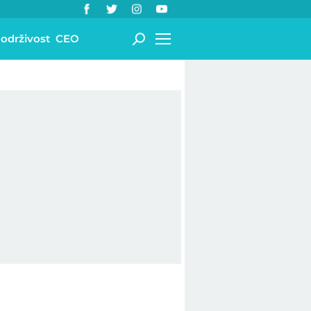
 održivost
CEO