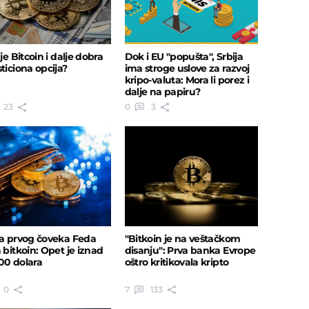
 je Bitcoin i dalje dobra
Dok i EU "popušta", Srbija
ticiona opcija?
ima stroge uslove za razvoj
kripo-valuta: Mora li porez i
dalje na papiru?
23
0
3
va prvog čoveka Feda
"Bitkoin je na veštačkom
 bitkoin: Opet je iznad
disanju": Prva banka Evrope
00 dolara
oštro kritikovala kripto
0
7
133