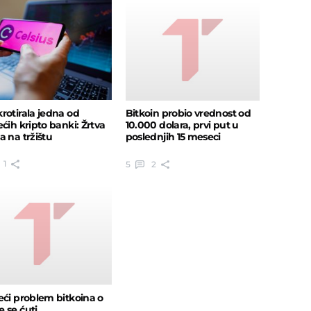
rotirala jedna od
Bitkoin probio vrednost od
ećih kripto banki: Žrtva
10.000 dolara, prvi put u
a na tržištu
poslednjih 15 meseci
1
5
2
eći problem bitkoina o
 se ćuti