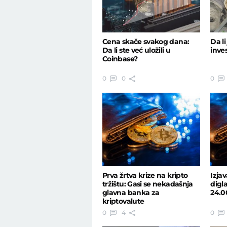
Cena skače svakog dana:
Da li
Da li ste već uložili u
inves
Coinbase?
0
0
0
Prva žrtva krize na kripto
Izja
tržištu: Gasi se nekadašnja
digla
glavna banka za
24.0
kriptovalute
0
4
0