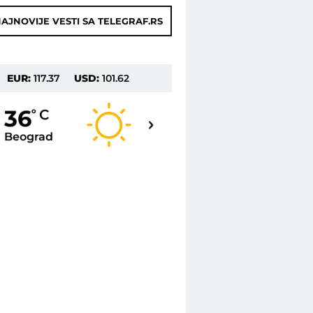
AJNOVIJE VESTI SA TELEGRAF.RS
EUR:
117.37
USD:
101.62
37
36
o
C
o
C
Beograd
Novi Sad