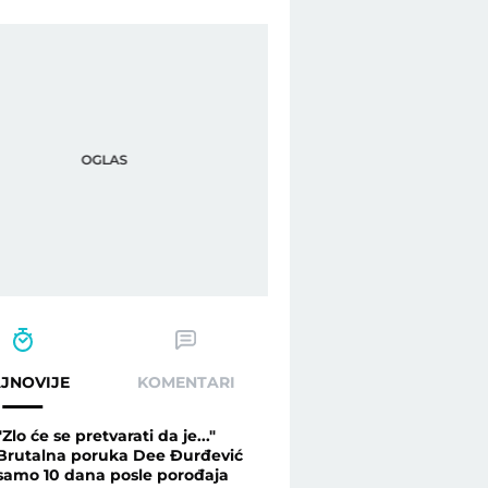
JNOVIJE
KOMENTARI
"Zlo će se pretvarati da je..."
Brutalna poruka Dee Đurđević
samo 10 dana posle porođaja