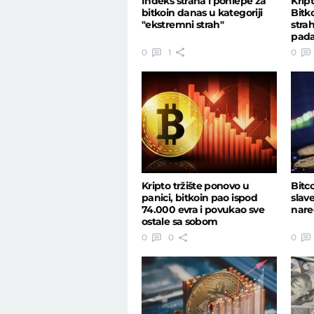
Indeks straha i pohlepe za
Kript
bitkoin danas u kategoriji
Bitk
"ekstremni strah"
strah
pada
0
1
0
Kripto tržište ponovo u
Bitc
panici, bitkoin pao ispod
slave
74.000 evra i povukao sve
nare
ostale sa sobom
0
0
0