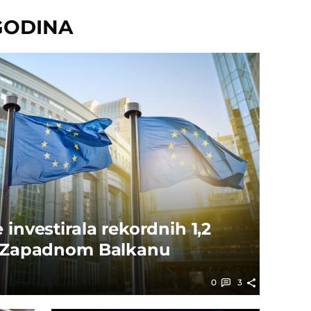
GODINA
 investirala rekordnih 1,2
na Zapadnom Balkanu
0
3