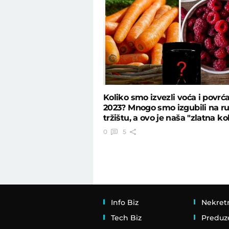
Koliko smo izvezli voća i povrć
2023? Mnogo smo izgubili na 
tržištu, a ovo je naša "zlatna k
0
5
Info Biz
Nekret
Tech Biz
Preduz