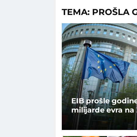
TEMA: PROŠLA 
EIB prošle godine
milijarde evra 