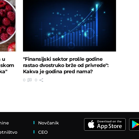
a u
"Finansijski sektor prošle godine
ruskom
rastao dvostruko brže od privrede":
oka"
Kakva je godina pred nama?
0
0
nine
Novčanik
etništvo
CEO