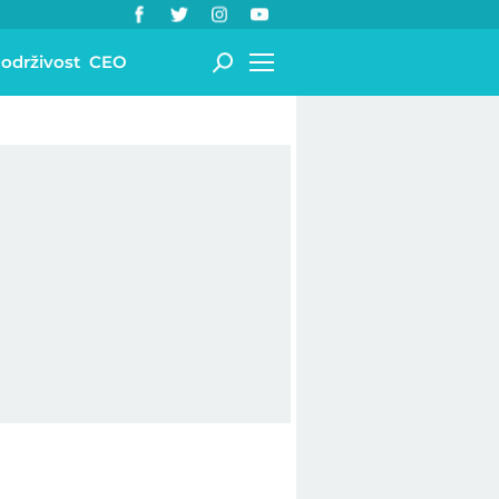
 održivost
CEO