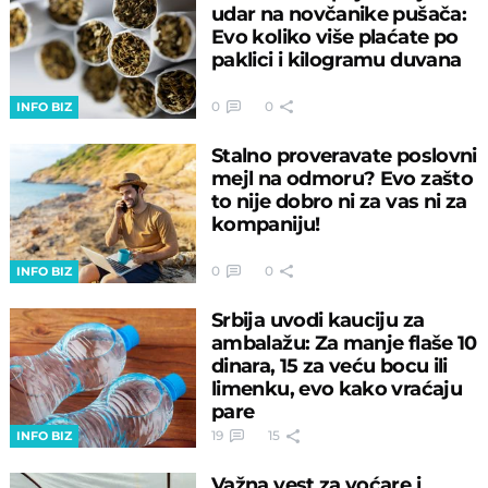
udar na novčanike pušača:
Evo koliko više plaćate po
paklici i kilogramu duvana
0
0
INFO BIZ
Stalno proveravate poslovni
mejl na odmoru? Evo zašto
to nije dobro ni za vas ni za
kompaniju!
0
0
INFO BIZ
Srbija uvodi kauciju za
ambalažu: Za manje flaše 10
dinara, 15 za veću bocu ili
limenku, evo kako vraćaju
pare
19
15
INFO BIZ
Važna vest za voćare i