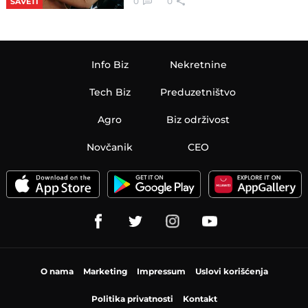
0
0
SAVETI
Info Biz
Nekretnine
Tech Biz
Preduzetništvo
Agro
Biz održivost
Novčanik
CEO
O nama
Marketing
Impressum
Uslovi korišćenja
Politika privatnosti
Kontakt