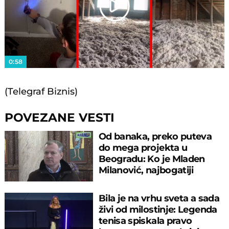
Play
Video
0:58
(Telegraf Biznis)
POVEZANE VESTI
Od banaka, preko puteva
do mega projekta u
Beogradu: Ko je Mladen
Milanović, najbogatiji
biznismen u RS?
Bila je na vrhu sveta a sada
živi od milostinje: Legenda
tenisa spiskala pravo