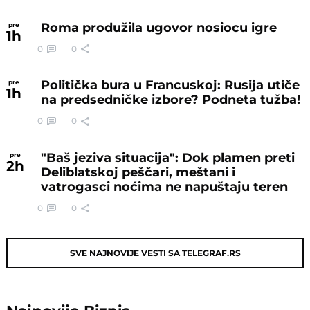
Roma produžila ugovor nosiocu igre
pre
1
h
0
0
Politička bura u Francuskoj: Rusija utiče
pre
1
h
na predsedničke izbore? Podneta tužba!
0
0
"Baš jeziva situacija": Dok plamen preti
pre
2
h
Deliblatskoj peščari, meštani i
vatrogasci noćima ne napuštaju teren
0
0
SVE NAJNOVIJE VESTI SA TELEGRAF.RS