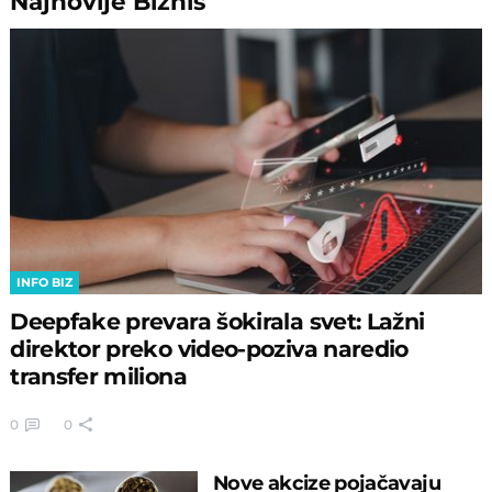
Najnovije
Biznis
INFO BIZ
Deepfake prevara šokirala svet: Lažni
direktor preko video-poziva naredio
transfer miliona
0
0
Nove akcize pojačavaju