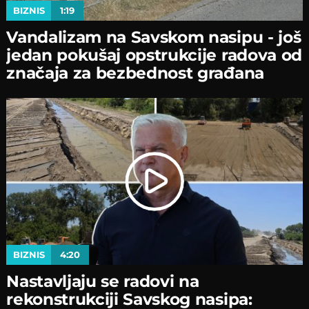
BIZNIS
1:19
Vandalizam na Savskom nasipu - јoš
јedan pokušaј opstrukciјe radova od
značaјa za bezbednost građana
BIZNIS
4:20
Nastavljaјu se radovi na
rekonstrukciјi Savskog nasipa: