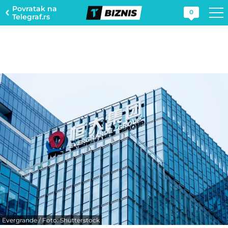
Povratak na
0
Telegraf.rs
Evergrande / Foto: Shutterstock