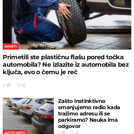
SAVETI
Primetili ste plastičnu flašu pored točka
automobila? Ne izlazite iz automobila bez
ključa, evo o čemu je reč
0
0
Zašto instinktivno
smanjujemo radio kada
tražimo adresu ili se
parkiramo? Nauka ima
odgovor
1
0
AUTO VESTI