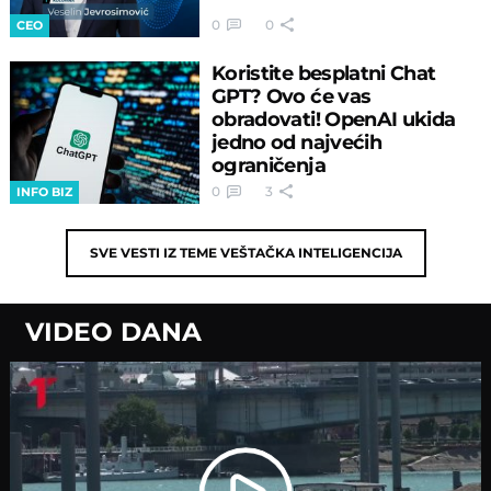
0
0
CEO
Koristite besplatni Chat
GPT? Ovo će vas
obradovati! OpenAI ukida
jedno od najvećih
ograničenja
0
3
INFO BIZ
SVE VESTI IZ TEME
VEŠTAČKA INTELIGENCIJA
VIDEO DANA