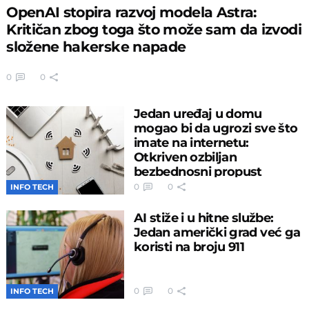
OpenAI stopira razvoj modela Astra:
Kritičan zbog toga što može sam da izvodi
složene hakerske napade
0
0
Jedan uređaj u domu
mogao bi da ugrozi sve što
imate na internetu:
Otkriven ozbiljan
bezbednosni propust
0
0
INFO TECH
AI stiže i u hitne službe:
Jedan američki grad već ga
koristi na broju 911
0
0
INFO TECH