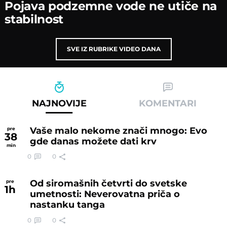
Poјava podzemne vode ne utiče na
stabilnost
SVE IZ RUBRIKE VIDEO DANA
NAJNOVIJE
KOMENTARI
Vaše malo nekome znači mnogo: Evo
pre
38
gde danas možete dati krv
min
0
0
Od siromašnih četvrti do svetske
pre
1
h
umetnosti: Neverovatna priča o
nastanku tanga
0
0