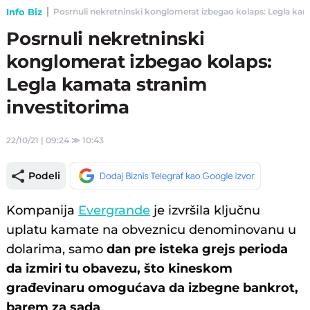
Info Biz
Posrnuli nekretninski konglomerat izbegao kolaps: Legla kamat
Posrnuli nekretninski
konglomerat izbegao kolaps:
Legla kamata stranim
investitorima
22/10/21 | 09:24
≫
10:43
Podeli
Kompanija
Evergrande
je izvršila ključnu
uplatu kamate na obveznicu denominovanu u
dolarima, samo
dan pre isteka grejs perioda
da izmiri tu obavezu, što kineskom
građevinaru omogućava da izbegne bankrot,
barem za sada
.