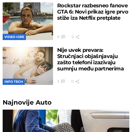
Rockstar razbesneo fanove
GTA 6: Novi prikaz igre prvo
stiže iza Netflix pretplate
0
0
VIDEO IGRE
Nije uvek prevara:
Stručnjaci objašnjavaju
zašto telefoni izazivaju
sumnju među partnerima
2
0
INFO TECH
Najnovije
Auto