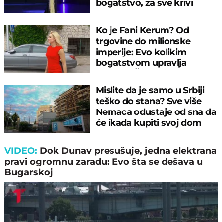
bogatstvo, za sve krivi
muža
Ko je Fani Kerum? Od
trgovine do milionske
imperije: Evo kolikim
bogatstvom upravlja
supruga Željka Keruma
Mislite da je samo u Srbiji
teško do stana? Sve više
Nemaca odustaje od sna da
će ikada kupiti svoj dom
VIDEO:
Dok Dunav presušuje, jedna elektrana
pravi ogromnu zaradu: Evo šta se dešava u
Bugarskoj