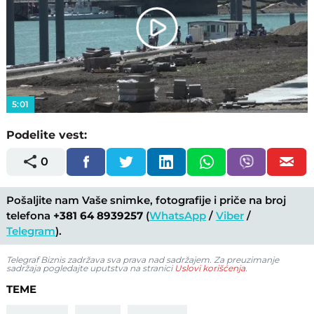
Play
Video
5:01
Podelite vest:
0
Pošaljite nam Vaše snimke, fotografije i priče na broj
telefona
+381 64 8939257
(
WhatsApp
/
Viber
/
Telegram
).
Telegraf Biznis zadržava sva prava nad sadržajem. Za preuzimanje
sadržaja pogledajte uputstva na stranici
Uslovi korišćenja
.
TEME