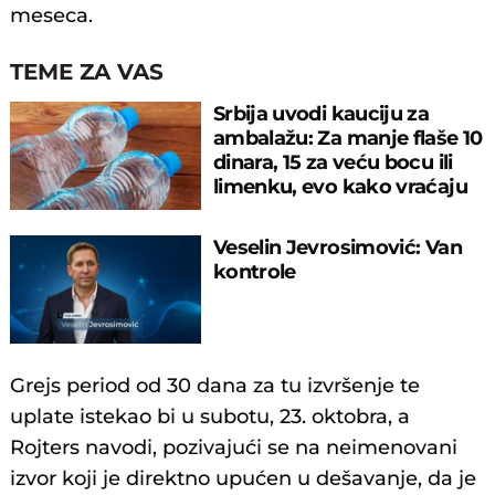
meseca.
TEME ZA VAS
Srbija uvodi kauciju za
ambalažu: Za manje flaše 10
dinara, 15 za veću bocu ili
limenku, evo kako vraćaju
pare
Veselin Jevrosimović: Van
kontrole
Grejs period od 30 dana za tu izvršenje te
uplate istekao bi u subotu, 23. oktobra, a
Rojters navodi, pozivajući se na neimenovani
izvor koji je direktno upućen u dešavanje, da je