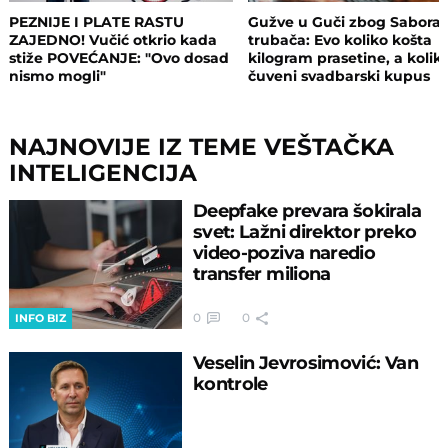
PEZNIJE I PLATE RASTU
Gužve u Guči zbog Sabora
ZAJEDNO! Vučić otkrio kada
trubača: Evo koliko košta
stiže POVEĆANJE: "Ovo dosad
kilogram prasetine, a kolik
nismo mogli"
čuveni svadbarski kupus
NAJNOVIJE IZ TEME VEŠTAČKA
INTELIGENCIJA
Deepfake prevara šokirala
svet: Lažni direktor preko
video-poziva naredio
transfer miliona
0
0
INFO BIZ
Veselin Jevrosimović: Van
kontrole