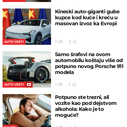
Kineski auto-giganti gube
kupce kod kuće i kreću u
masovan izvoz ka Evropi
0
0
AUTO VESTI
Samo šrafovi na ovom
automobilu koštaju više od
potpuno novog Porsche 911
modela
2
6
AUTO VESTI
Potpuno ste trezni, ali
vozite kao pod dejstvom
alkohola: Kako je to
moguće?