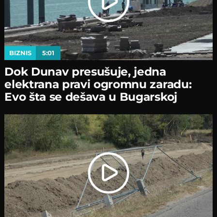
BIZNIS
5:01
Dok Dunav presušuje, jedna
elektrana pravi ogromnu zaradu:
Evo šta se dešava u Bugarskoj