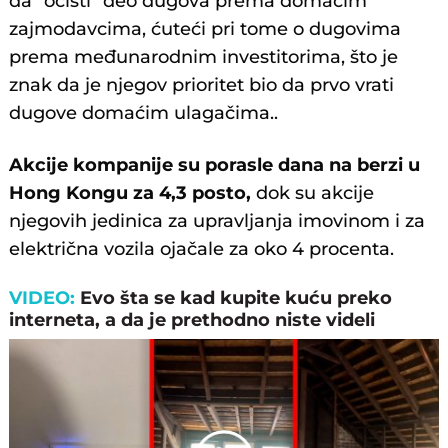
da "očisti" deo dugova prema domaćim
zajmodavcima, ćuteći pri tome o dugovima
prema međunarodnim investitorima, što je
znak da je njegov prioritet bio da prvo vrati
dugove domaćim ulagačima..
Akcije kompanije su porasle dana na berzi u
Hong Kongu za 4,3 posto,
dok su akcije
njegovih jedinica za upravljanja imovinom i za
električna vozila ojačale za oko 4 procenta.
VIDEO:
Evo šta se kad kupite kuću preko
interneta, a da je prethodno niste videli