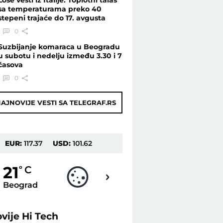
sa temperaturama preko 40
stepeni trajaće do 17. avgusta
0
Suzbijanje komaraca u Beogradu
u subotu i nedelju između 3.30 i 7
časova
0
AJNOVIJE VESTI SA TELEGRAF.RS
EUR:
117.37
USD:
101.62
19
21
o
C
o
C
Beograd
Novi Sad
ovije
Hi Tech