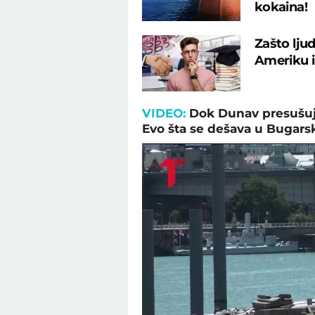
kokaina!
Zašto lju
Ameriku i
VIDEO:
Dok Dunav presušuje
Evo šta se dešava u Bugars