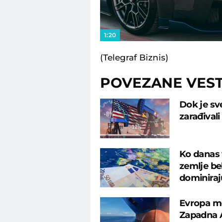
1:20
(Telegraf Biznis)
POVEZANE VEST
Dok je sve
zarađival
Ko danas 
zemlje be
dominiraj
Evropa men
Zapadna A