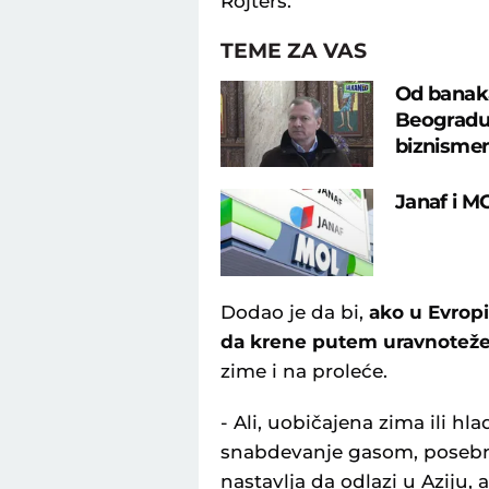
Rojters.
TEME ZA VAS
Od banaka
Beogradu:
biznisme
Janaf i M
Dodao je da bi,
ako u Evropi
da krene putem uravnoteže
zime i na proleće.
- Ali, uobičajena zima ili hl
snabdevanje gasom, posebno
nastavlja da odlazi u Aziju