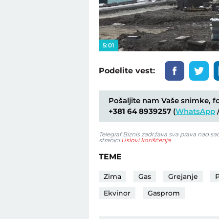
5:01
Podelite vest:
Pošaljite nam Vaše snimke, fot
+381 64 8939257
(
WhatsApp
Telegraf Biznis zadržava sva prava nad s
stranici
Uslovi korišćenja
.
TEME
Zima
Gas
Grejanje
P
Ekvinor
Gasprom