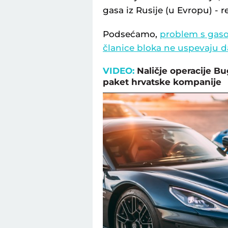
gasa iz Rusije (u Evropu) - r
Podsećamo,
problem s gaso
članice bloka ne uspevaju da
VIDEO:
Naličje operacije B
paket hrvatske kompanije