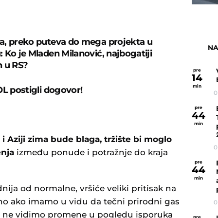
, preko puteva do mega projekta u
NA
 Ko je Mladen Milanović, najbogatiji
n u RS?
pre
14
min
OL postigli dogovor!
0
pre
44
min
 i Aziji zima bude blaga, tržište bi moglo
0
nja
između ponude i potražnje do kraja
pre
44
min
adnija od normalne, vršiće veliki pritisak na
 ako imamo u vidu da tečni prirodni gas
0
, a ne vidimo promene u pogledu isporuka
pre