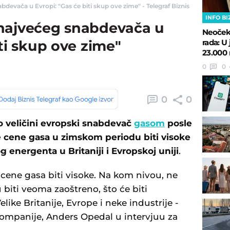
devača u Evropi: "Gas će biti skup ove zime" - Telegraf Biznis
INFO BI
najvećeg snabdevača u
Neočeki
rada: 
iti skup ove zime"
23.000 
0
0
0
0
o veličini evropski snabdevač
gasom
posle
 cene gasa u zimskom periodu biti visoke
 energenta u Britaniji i Evropskoj uniji
.
cene gasa biti visoke. Na kom nivou, ne
u biti veoma zaoštreno, što će biti
ike Britanije, Evrope i neke industrije -
 kompanije, Anders Opedal u intervjuu za