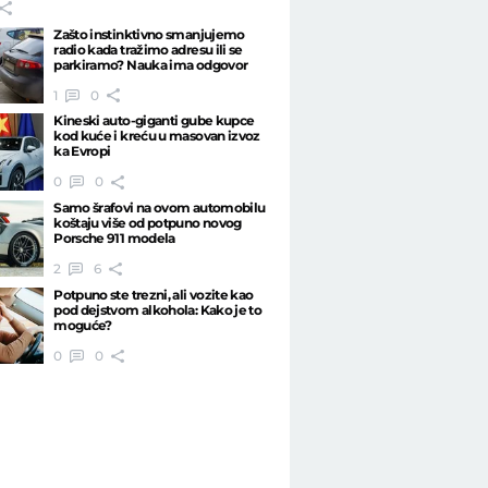
Zašto instinktivno smanjujemo
radio kada tražimo adresu ili se
parkiramo? Nauka ima odgovor
1
0
Kineski auto-giganti gube kupce
kod kuće i kreću u masovan izvoz
ka Evropi
0
0
Samo šrafovi na ovom automobilu
koštaju više od potpuno novog
Porsche 911 modela
2
6
Potpuno ste trezni, ali vozite kao
pod dejstvom alkohola: Kako je to
moguće?
0
0