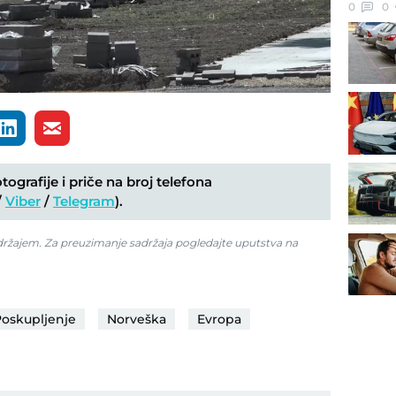
0
0
ografije i priče na broj telefona
/
Viber
/
Telegram
).
adržajem. Za preuzimanje sadržaja pogledajte uputstva na
oskupljenje
Norveška
Evropa