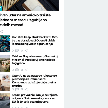
Z
van udar na američko tržište
U jednom mesecu izgubljeno
radnih mesta!
Koristite besplatni Chat GPT? Ovo
će vas obradovati! OpenAI ukida
jedno od najvećih ograničenja
0
0
Održan Ekspo karavan u Sremskoj
Mitrovici: Predstavljeno nasleđe
tog grada
0
0
OpenAI na udaru zbog luksuznog
putovanja za influensere:
Kompaniju optužuju da je prešla
granicu
0
0
Srpski prevoznici i dalje čekaju na
odgovor: Još nema dogovora sa
EU, iz Brisela bez odgovora