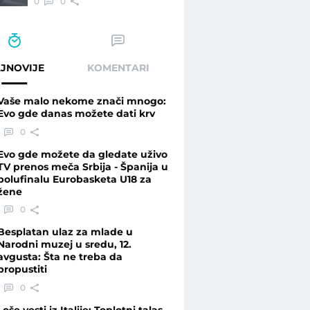
0
0
JNOVIJE
KOMENTARI
Vaše malo nekome znači mnogo:
Evo gde danas možete dati krv
0
Evo gde možete da gledate uživo
TV prenos meča Srbija - Španija u
polufinalu Eurobasketa U18 za
žene
0
Besplatan ulaz za mlade u
Narodni muzej u sredu, 12.
avgusta: Šta ne treba da
propustiti
0
Loše vesti iz Italije: Toplotni talas