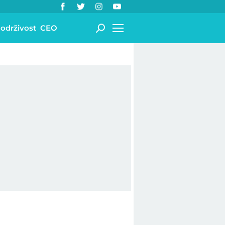
 održivost
CEO