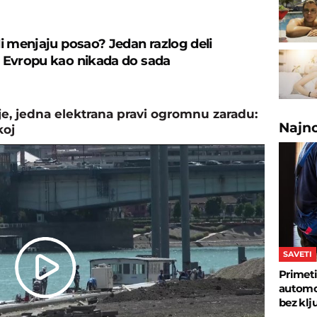
di menjaju posao? Jedan razlog deli
 Evropu kao nikada do sada
, jedna elektrana pravi ogromnu zaradu:
Najn
koj
SAVETI
Primeti
Play
automob
bez klj
Video