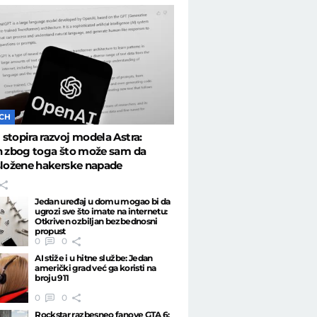
ECH
stopira razvoj modela Astra:
n zbog toga što može sam da
složene hakerske napade
Jedan uređaj u domu mogao bi da
ugrozi sve što imate na internetu:
Otkriven ozbiljan bezbednosni
propust
0
0
AI stiže i u hitne službe: Jedan
američki grad već ga koristi na
broju 911
0
0
Rockstar razbesneo fanove GTA 6: