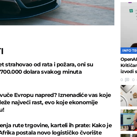
I
INFO T
OpenAI 
t strahovao od rata i požara, oni su
Kritiča
izvodi 
i 700.000 dolara svakog minuta
0
0
vuče Evropu napred? Iznenadiće vas koje
leže najveći rast, evo koje ekonomije
u!
ja rute trgovine, karteli ih prate: Kako je
frika postala novo logističko čvorište