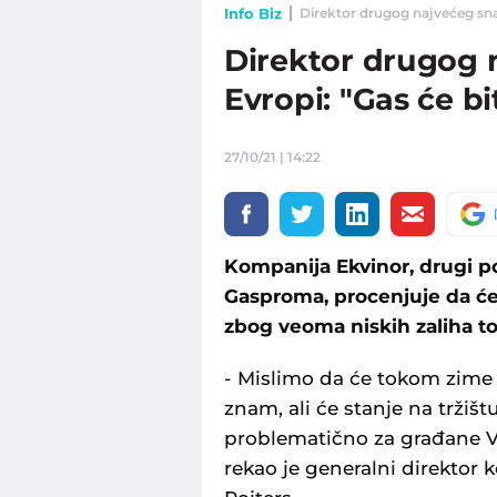
Info Biz
Direktor drugog najvećeg snab
Direktor drugog 
Evropi: "Gas će b
27/10/21 | 14:22
Kompanija Ekvinor, drugi p
Gasproma, procenjuje da će
zbog veoma niskih zaliha tog
- Mislimo da će tokom zime 
znam, ali će stanje na tržišt
problematično za građane Vel
rekao je generalni direktor