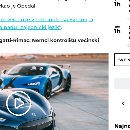
1
h
ekao je Opedal.
0
m već duže vreme potresa Evropu, a
 nađu "zajednički jezik"
.
pre
1
h
ugatti-Rimac: Nemci kontrolišu većinski
0
SVE N
16
o
C
Play
Priština
Video
Najn