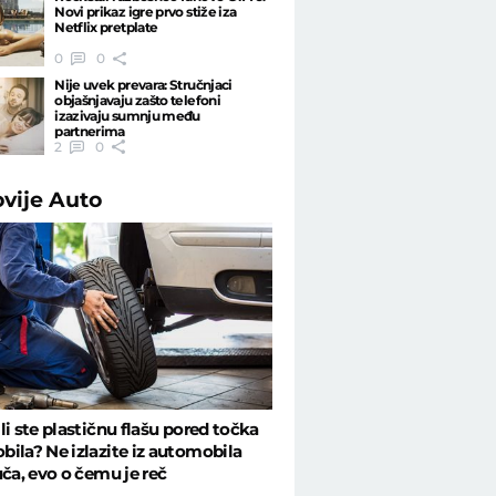
Novi prikaz igre prvo stiže iza
Netflix pretplate
0
0
Nije uvek prevara: Stručnjaci
objašnjavaju zašto telefoni
izazivaju sumnju među
partnerima
2
0
ovije
Auto
li ste plastičnu flašu pored točka
ila? Ne izlazite iz automobila
uča, evo o čemu je reč