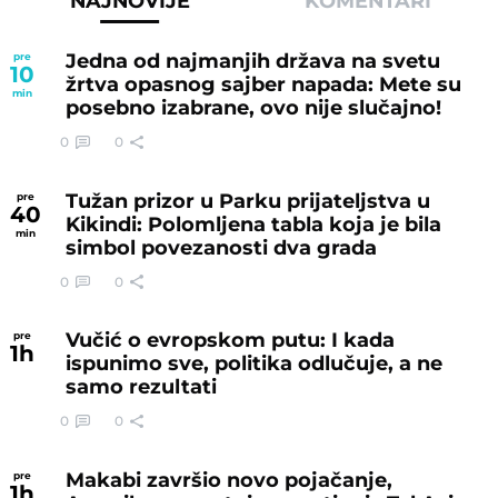
NAJNOVIJE
KOMENTARI
Jedna od najmanjih država na svetu
pre
10
žrtva opasnog sajber napada: Mete su
min
posebno izabrane, ovo nije slučajno!
0
0
Tužan prizor u Parku prijateljstva u
pre
40
Kikindi: Polomljena tabla koja je bila
min
simbol povezanosti dva grada
0
0
Vučić o evropskom putu: I kada
pre
1
h
ispunimo sve, politika odlučuje, a ne
samo rezultati
0
0
Makabi završio novo pojačanje,
pre
1
h