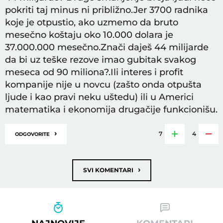
pokriti taj minus ni približno.Jer 3700 radnika
koje je otpustio, ako uzmemo da bruto
mesečno koštaju oko 10.000 dolara je
37.000.000 mesečno.Znači daješ 44 milijarde
da bi uz teške rezove imao gubitak svakog
meseca od 90 miliona?.Ili interes i profit
kompanije nije u novcu (zašto onda otpušta
ljude i kao pravi neku uštedu) ili u Americi
matematika i ekonomija drugačije funkcionišu.
›
7
4
ODGOVORITE
›
SVI KOMENTARI