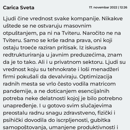
Carica Sveta
17. novembar 2022 | 12:26
Ljudi čine vrednost svake kompanije. Nikakve
uštede se ne ostvaruju masovnim
otpuštanjem, pa ni na Tviteru. Naročito ne na
Tviteru. Samo se krše radna prava, oni koji
ostaju troeće raziran pritisak. Iz iskustva
redtrukturiranja u javnim preduzećima, znam
da je to tako. Ali i u privatnom sektoru. Ljudi su
vrednost koju su tehnokrate i loši menadžeri
firmi pokušali da devalviraju. Optimizacija
radnih mesta se vrlo često vodila matricom
pandemije, a ne doticanjem esencijalnih
potreba neke delatnosti kojoj je bilo potrebno
unapređenje. I u gotovo svim slučajevima
preostalu radnu snagu zdravstveno, fizički i
psihički dovodila do iscrpljenosti, gubitka
samopoštovanja, umanjene produktivnosti i