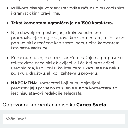
Prilikom pisanja komentara vodite računa o pravopisnim
i gramatičkim pravilima.
Tekst komentara ograničen je na 1500 karaktera.
Nije dozvoljeno postavljanje linkova odnosno
promovisanje drugih sajtova kroz komentare, te će takve
poruke biti označene kao spam, poput niza komentara
istovetne sadržine.
Komentari u kojima nam skrećete pažnju na propuste u
tekstovima neće biti objavljeni, ali će biti prosleđeni
urednicima, kao i oni u kojima nam ukazujete na neku
pojavu u društvu, ali koji zahtevaju proveru.
NAPOMENA:
Komentari koji budu objavljeni
predstavljaju privatno mišljenje autora komentara, to
jest nisu stavovi redakcije Telegrafa.
Odgovor na komentar korisnika
Carica Sveta