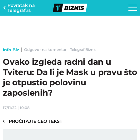
Povratak na
Telegraf.rs
Info Biz
Odgovor na komentar - Telegraf Biznis
Ovako izgleda radni dan u
Tviteru: Da li je Mask u pravu što
je otpustio polovinu
zaposlenih?
17/11/22 | 10:08
‹
PROČITAJTE CEO TEKST