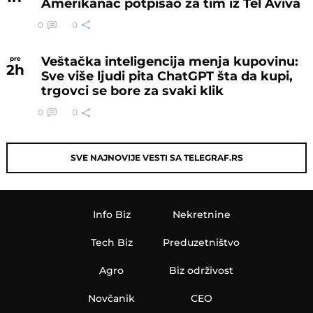
Amerikanac potpisao za tim iz Tel Aviva
0
0
Veštačka inteligencija menja kupovinu:
pre
2
h
Sve više ljudi pita ChatGPT šta da kupi,
trgovci se bore za svaki klik
0
0
SVE NAJNOVIJE VESTI SA TELEGRAF.RS
Info Biz
Nekretnine
Tech Biz
Preduzetništvo
Agro
Biz održivost
Novčanik
CEO