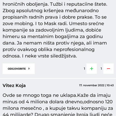
hroničnih oboljenja. Tužbi i reputaciine štete.
Zbog apsolutnog kršenjea međunarodno
propisanih radnih prava i dobre prakse. To se
zove mobing. I to Mask radi. Umesto srećne
kompanije sa zadovoljnim ljudima, dobiće
himeru sa mentalnim bogaljima za godinu
dana. Ja nemam ništa protiv njega, ali imam
protiv ovakvog oblika neprofesionalnog
odnosa. I neke vrste siledžijstva.
›
1
1
ODGOVORITE
Vitez Koja
17. novembar 2022 | 10:43
Ovde se mnogo toga ne uklapa.Kaže da imaju
minus od 4 miliona dolara dnevno,odnosno 120
milona mesečno , a kupuje takvu kompaniju za
44 milijarde? Drugo smanjenje broja ljudi neće