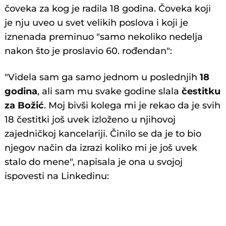
čoveka za kog je radila 18 godina. Čoveka koji
je nju uveo u svet velikih poslova i koji je
iznenada preminuo "samo nekoliko nedelja
nakon što je proslavio 60. rođendan":
"Videla sam ga samo jednom u poslednjih
18
godina
, ali sam mu svake godine slala
čestitku
za Božić
. Moj bivši kolega mi je rekao da je svih
18 čestitki još uvek izloženo u njihovoj
zajedničkoj kancelariji. Činilo se da je to bio
njegov način da izrazi koliko mi je još uvek
stalo do mene", napisala je ona u svojoj
ispovesti na Linkedinu: