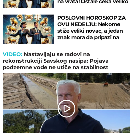
na vrata! Ostale čeka veliko
razočarenje
POSLOVNI HOROSKOP ZA
OVU NEDELJU: Nekome
stiže veliki novac, a jedan
znak mora da pripazi na
pogrešnu procenu
VIDEO:
Nastavljaјu se radovi na
rekonstrukciјi Savskog nasipa: Poјava
podzemne vode ne utiče na stabilnost
Play
Video