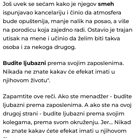
Još uvek se sećam kako je njegov
smeh
ispunjavao kancelariju i činio da atmosfera
bude opuštenija, manje nalik na posao, a više
na porodicu koja zajedno radi. Ostavio je trajan
utisak na mene i učinio da želim biti takva
osoba i za nekoga drugog.
Budite ljubazni
prema svojim zaposlenima.
Nikada ne znate kakav će efekat imati u
njihovom životu".
Zapamtite ove reči. Ako ste menadžer - budite
ljubazni prema zaposlenima. A ako ste na ovoj
drugoj strani - budite ljubazni prema svojim
kolegama, prema svom okruženju. Jer... Nikad
ne znate kakav ćete efekat imati u njihovom