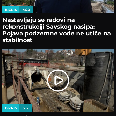
BIZNIS
4:20
Nastavljaјu se radovi na
rekonstrukciјi Savskog nasipa:
Poјava podzemne vode ne utiče na
stabilnost
BIZNIS
6:12