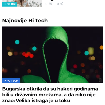
0
0
INFO BIZ
Najnovije
Hi Tech
INFO TECH
Bugarska otkrila da su hakeri godinama
bili u državnim mrežama, a da niko nije
znao: Velika istraga je u toku