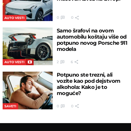
0
0
AUTO VESTI
Samo šrafovi na ovom
automobilu koštaju više od
potpuno novog Porsche 911
modela
2
6
AUTO VESTI
Potpuno ste trezni, ali
vozite kao pod dejstvom
alkohola: Kako je to
moguće?
0
0
SAVETI