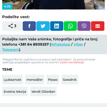
4:20
Podelite vest:
3
Pošaljite nam Vaše snimke, fotografije i priče na broj
telefona
+381 64 8939257
(
WhatsApp
/
Viber
/
Telegram
).
Telegraf Biznis zadržava sva prava nad sadržajem. Za preuzimanje
sadržaja pogledajte uputstva na stranici
Uslovi korišćenja
.
TEME
Ljubaznost
menadžer
Posao
Saradnik
životna lekcija
Vendi Džordan