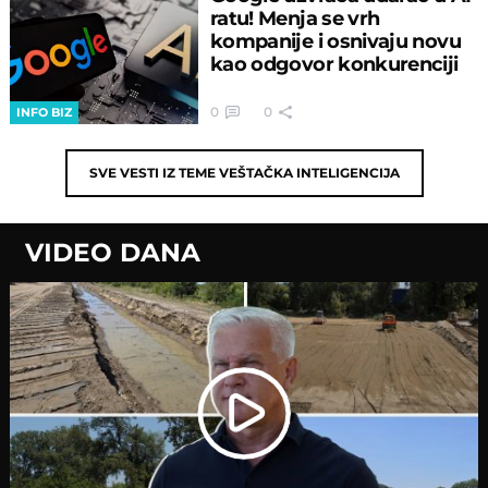
ratu! Menja se vrh
kompanije i osnivaju novu
kao odgovor konkurenciji
0
0
INFO BIZ
SVE VESTI IZ TEME
VEŠTAČKA INTELIGENCIJA
VIDEO DANA