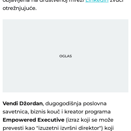
objavljena na društvenoj mreži
Linkedin
zvuči
otrežnjujuće.
Vendi Džordan
, dugogodišnja poslovna
savetnica, biznis kouč i kreator programa
Empowered Executive
(izraz koji se može
prevesti kao "izuzetni izvršni direktor") koji