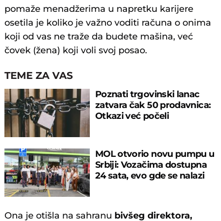
pomaže menadžerima u napretku karijere
osetila je koliko je važno voditi računa o onima
koji od vas ne traže da budete mašina, već
čovek (žena) koji voli svoj posao.
TEME ZA VAS
Poznati trgovinski lanac
zatvara čak 50 prodavnica:
Otkazi već počeli
MOL otvorio novu pumpu u
Srbiji: Vozačima dostupna
24 sata, evo gde se nalazi
Ona je otišla na sahranu
bivšeg direktora,