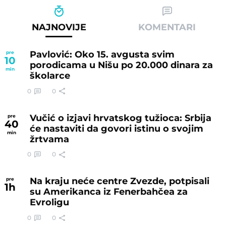
NAJNOVIJE
KOMENTARI
Pavlović: Oko 15. avgusta svim
pre
10
porodicama u Nišu po 20.000 dinara za
min
školarce
0
0
Vučić o izjavi hrvatskog tužioca: Srbija
pre
40
će nastaviti da govori istinu o svojim
min
žrtvama
0
0
Na kraju neće centre Zvezde, potpisali
pre
1
h
su Amerikanca iz Fenerbahčea za
Evroligu
0
0