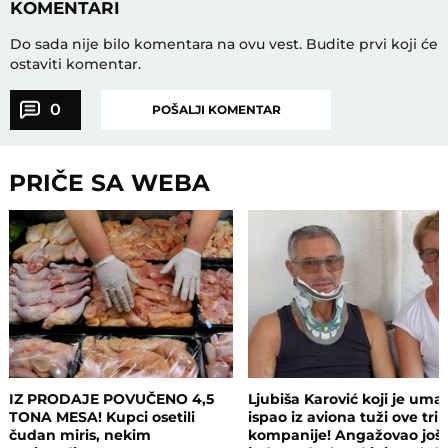
KOMENTARI
Do sada nije bilo komentara na ovu vest.
Budite prvi koji će
ostaviti komentar.
0
POŠALJI KOMENTAR
PRIČE SA WEBA
IZ PRODAJE POVUČENO 4,5
Ljubiša Karović koji je uma
TONA MESA! Kupci osetili
ispao iz aviona tuži ove tri
čudan miris, nekim
kompanije! Angažovao još