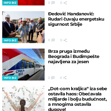
0
0
INFO BIZ
Đedović Handanović:
Rudari čuvaju energetsku
sigurnost Srbije
0
0
INFO BIZ
Brza pruga između
Beograda i Budimpešte
najavljena za jesen
2
0
INFO BIZ
„Dot-com kraljica“ iza sebe
ostavila haos: Obećavala
milijarde i bolju budućnost,
a mnogima ostavila
dugove!