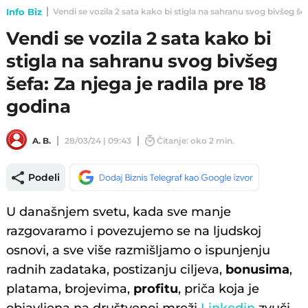
Info Biz
Vendi se vozila 2 sata kako bi stigla na sahranu svog bivšeg šefa
Vendi se vozila 2 sata kako bi
stigla na sahranu svog bivšeg
šefa: Za njega je radila pre 18
godina
A. B.
28/03/24 | 09:43
Čitanje: oko 2 min.
Podeli
U današnjem svetu, kada sve manje
razgovaramo i povezujemo se na ljudskoj
osnovi, a sve više razmišljamo o ispunjenju
radnih zadataka, postizanju ciljeva,
bonusima
,
platama, brojevima,
profitu
, priča koja je