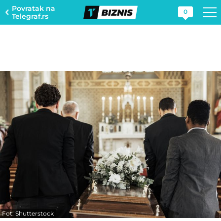
Povratak na
0
Telegraf.rs
Fot: Shutterstock