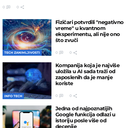
0
0
Fizičari potvrdili "negativno
vreme" u kvantnom
eksperimentu, ali nije ono
što zvuči
0
0
TECH ZANIMLJIVOSTI
Kompanija koja je najviše
uložila u AI sada traži od
zaposlenih da je manje
koriste
0
0
INFO TECH
Jedna od najpoznatijih
Google funkcija odlazi u
istoriju posle više od
decenije