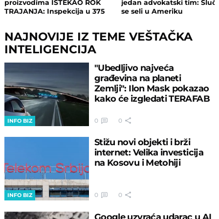
proizvodima ISTEKAO ROK
jedan advokatski tim: Sluča
TRAJANJA: Inspekcija u 375
se seli u Ameriku
objekata, pljušte zabrane i
kazne
NAJNOVIJE IZ TEME VEŠTAČKA
INTELIGENCIJA
"Ubedljivo najveća
građevina na planeti
Zemlji": Ilon Mask pokazao
kako će izgledati TERAFAB
0
0
INFO BIZ
Stižu novi objekti i brži
internet: Velika investicija
na Kosovu i Metohiji
0
0
INFO BIZ
Google uzvraća udarac u AI