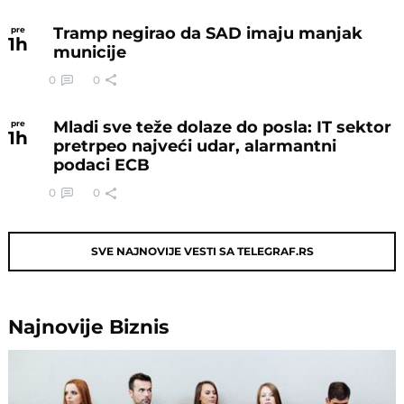
Tramp negirao da SAD imaju manjak
pre
1
h
municije
0
0
Mladi sve teže dolaze do posla: IT sektor
pre
1
h
pretrpeo najveći udar, alarmantni
podaci ECB
0
0
SVE NAJNOVIJE VESTI SA TELEGRAF.RS
Najnovije
Biznis