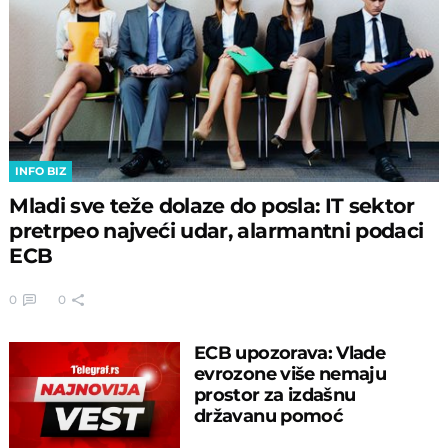
INFO BIZ
Mladi sve teže dolaze do posla: IT sektor
pretrpeo najveći udar, alarmantni podaci
ECB
0
0
ECB upozorava: Vlade
evrozone više nemaju
prostor za izdašnu
državanu pomoć