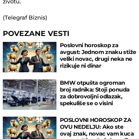
životu.
(Telegraf Biznis)
POVEZANE VESTI
Poslovni horoskop za
avgust: Jednom znaku stiže
veliki novac, drugi neka ne
rizikuje ni dinar
BMW otpušta ogroman
broj radnika: Stoji ponuda
za dobrovoljni odlazak,
spekuliše se o visini
otpremnine
POSLOVNI HOROSKOP ZA
OVU NEDELJU: Ako ste
ovaj znak, novac vam kuca