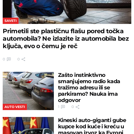
SAVETI
Primetili ste plastičnu flašu pored točka
automobila? Ne izlazite iz automobila bez
ključa, evo o čemu je reč
0
0
Zašto instinktivno
smanjujemo radio kada
tražimo adresu ili se
parkiramo? Nauka ima
odgovor
1
0
AUTO VESTI
Kineski auto-giganti gube
kupce kod kuće i kreću u
masovan izvoz ka Evropi