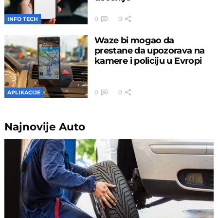
0
0
INFO TECH
Waze bi mogao da
prestane da upozorava na
kamere i policiju u Evropi
0
0
APLIKACIJE
Najnovije
Auto