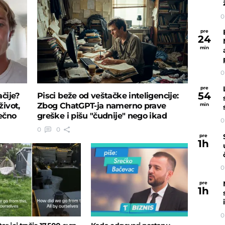
0
pre
24
min
0
pre
54
čije?
Pisci beže od veštačke inteligencije:
ivot,
Zbog ChatGPT-ja namerno prave
min
ečno
greške i pišu "čudnije" nego ikad
0
0
0
pre
1
h
0
pre
1
h
0