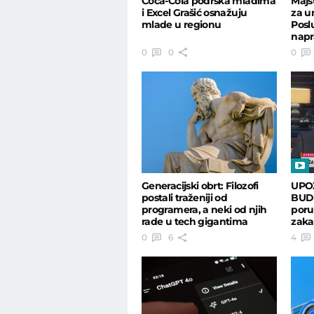
Coca-Cola podrška mladima
Majst
i Excel Grašić osnažuju
za u
mlade u regionu
Posl
napr
600 
0
0
0
Generacijski obrt: Filozofi
UPO
postali traženiji od
BUDU
programera, a neki od njih
poru
rade u tech gigantima
zaka
trku 
0
6
4