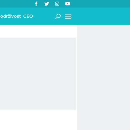
 održivost
CEO