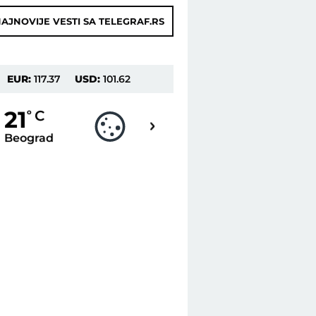
AJNOVIJE VESTI SA TELEGRAF.RS
EUR:
117.37
USD:
101.62
19
21
o
C
o
C
Beograd
Novi Sad