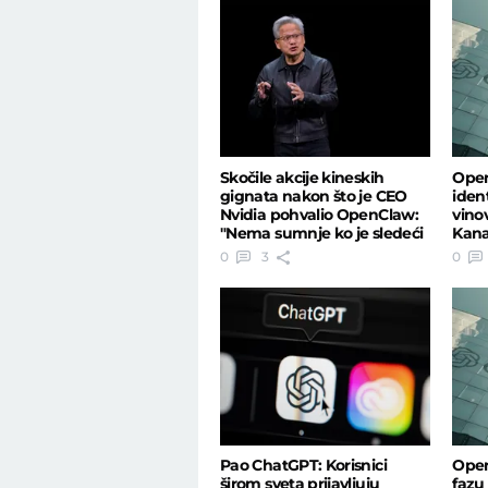
Skočile akcije kineskih
Open
gignata nakon što je CEO
iden
Nvidia pohvalio OpenClaw:
vino
"Nema sumnje ko je sledeći
Kana
ChatgPT"
isti
0
3
0
Pao ChatGPT: Korisnici
Open
širom sveta prijavljuju
fazu