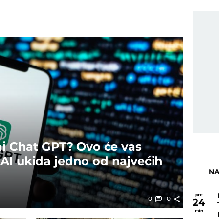
ni Chat GPT? Ovo će vas
AI ukida jedno od najvećih
NA
pre
0
0
24
min