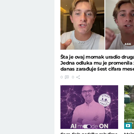
Šta je ovaj momak uradio druga
Jedna odluka mu je promenila ž
danas zarađuje šest cifara mes
0
0