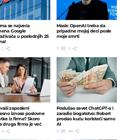
ma se najveća
Mask: OpenAI treba da
mena Google
pripadne mojoj deci posle
raživača u poslednjih 25
moje smrti
na!
2
0
3
 vaši zaposleni
Poslušao savet ChatGPT-a i
esno iznose poslovne
zaradio bogatstvo: Robert
tke iz firme? Skoro
prodao kuću koristeći samo
a druga firma je već
AI
ešila
6
0
64