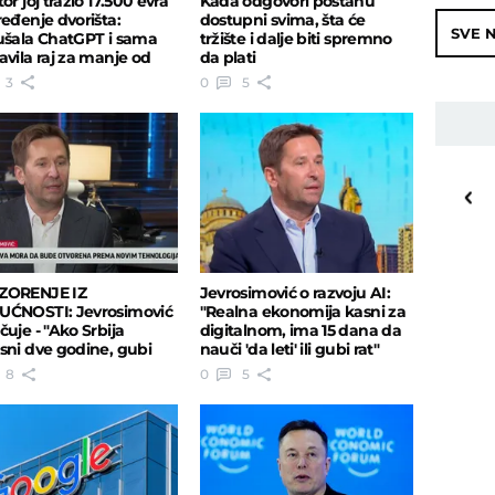
or joj tražio 17.500 evra
Kada odgovori postanu
ređenje dvorišta:
dostupni svima, šta će
SVE N
ušala ChatGPT i sama
tržište i dalje biti spremno
avila raj za manje od
da plati
€
3
0
5
16
o
C
Priština
ZORENJE IZ
Jevrosimović o razvoju AI:
ĆNOSTI: Jevrosimović
"Realna ekonomija kasni za
čuje - "Ako Srbija
digitalnom, ima 15 dana da
sni dve godine, gubi
nauči 'da leti' ili gubi rat"
za AI eru!“
8
0
5