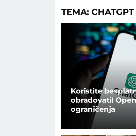
TEMA: CHATGPT
Koristite besplat
obradovati! Open
ograničenja