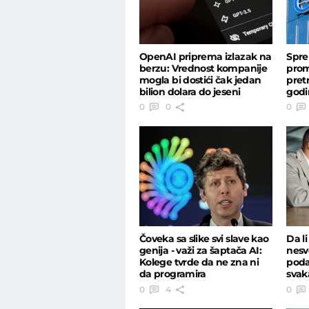
OpenAI priprema izlazak na
Spre
berzu: Vrednost kompanije
pro
mogla bi dostići čak jedan
pret
bilion dolara do jeseni
godi
0
0
0
Čoveka sa slike svi slave kao
Da li
genija - važi za šaptača AI:
nesv
Kolege tvrde da ne zna ni
poda
da programira
svak
pogr
0
4
0