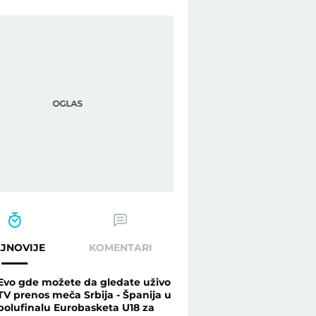
JNOVIJE
KOMENTARI
Evo gde možete da gledate uživo
TV prenos meča Srbija - Španija u
polufinalu Eurobasketa U18 za