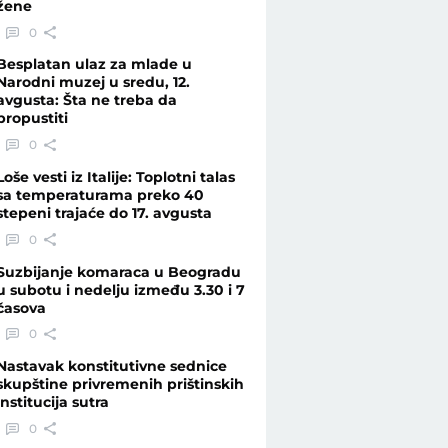
žene
0
Besplatan ulaz za mlade u
Narodni muzej u sredu, 12.
avgusta: Šta ne treba da
propustiti
0
Loše vesti iz Italije: Toplotni talas
sa temperaturama preko 40
stepeni trajaće do 17. avgusta
0
Suzbijanje komaraca u Beogradu
u subotu i nedelju između 3.30 i 7
časova
0
Nastavak konstitutivne sednice
skupštine privremenih prištinskih
institucija sutra
0