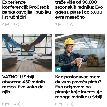
Experience
traže više od 90.000
konferenciji: ProCredit
sezonskih radnika: Evo
banka osvojila i publiku
gde su plate i do 3.000
i stručni žiri
evra mesečno
0
1
3
5
VAŽNO! U Srbiji
Kad poslodavac mora
otvoreno 450 radnih
da vam poveća platu?
mesta! Evo kako do
Evo odgovora na
njih
pitanje koje interesuje
mnoge radnike u Srbiji
0
4
0
2