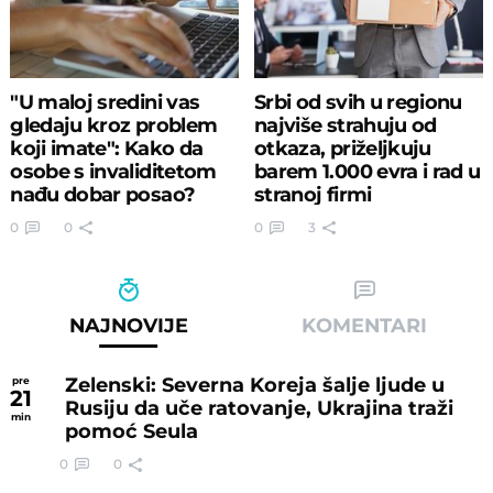
"U maloj sredini vas
Srbi od svih u regionu
gledaju kroz problem
najviše strahuju od
koji imate": Kako da
otkaza, priželjkuju
osobe s invaliditetom
barem 1.000 evra i rad u
nađu dobar posao?
stranoj firmi
0
0
0
3
NAJNOVIJE
KOMENTARI
Zelenski: Severna Koreja šalje ljude u
pre
21
Rusiju da uče ratovanje, Ukrajina traži
min
pomoć Seula
0
0