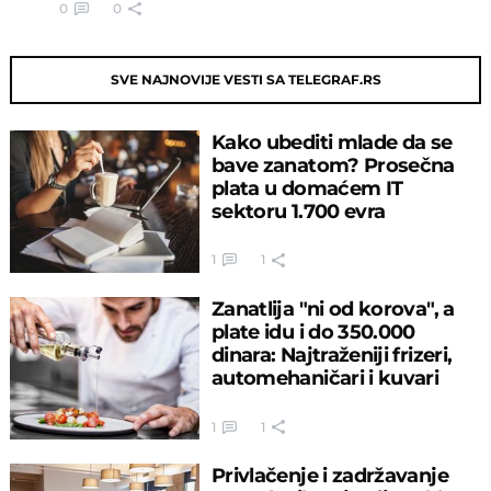
0
0
SVE NAJNOVIJE VESTI SA TELEGRAF.RS
Kako ubediti mlade da se
bave zanatom? Prosečna
plata u domaćem IT
sektoru 1.700 evra
1
1
Zanatlija "ni od korova", a
plate idu i do 350.000
dinara: Najtraženiji frizeri,
automehaničari i kuvari
1
1
Privlačenje i zadržavanje