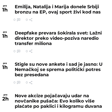
Emilija, Natalija i Marija donele Srbiji
pre
1
h
bronzu na EP, ovaj sport živi kod nas
0
0
Deepfake prevara šokirala svet: Lažni
pre
1
h
direktor preko video-poziva naredio
transfer miliona
0
0
Stigle su nove ankete i sad je jasno: U
pre
1
h
Nemačkoj se sprema politički potres
bez presedana
0
0
Nove akcize pojačavaju udar na
pre
2
h
novčanike pušača: Evo koliko više
plaćate po paklici i kilogramu duvana