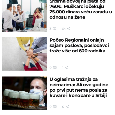
Srbima dovoljna plata od
760€: Muškarci očekuju
25.000 dinara veću zaradu u
odnosu na žene
3
64
Počeo Regionalni onlajn
sajam poslova, poslodavci
traže više od 600 radnika
0
1
U oglasima tražnja za
neimarima: Ali ove godine
po prvi put nema posla za
kuvare i konobare u Srbiji
0
0