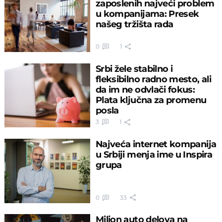
zaposlenih najveći problem
u kompanijama: Presek
našeg tržišta rada
0
1
Srbi žele stabilno i
fleksibilno radno mesto, ali
da im ne odvlači fokus:
Plata ključna za promenu
posla
3
1
Najveća internet kompanija
u Srbiji menja ime u Inspira
grupa
0
33
Milion auto delova na