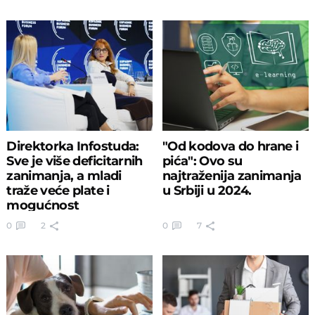
Direktorka Infostuda:
"Od kodova do hrane i
Sve je više deficitarnih
pića": Ovo su
zanimanja, a mladi
najtraženija zanimanja
traže veće plate i
u Srbiji u 2024.
mogućnost
napredovanja
0
2
0
7