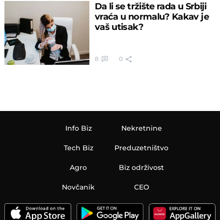
Da li se tržište rada u Srbiji
vraća u normalu? Kakav je
vaš utisak?
8
0
Info Biz
Nekretnine
Tech Biz
Preduzetništvo
Agro
Biz održivost
Novčanik
CEO