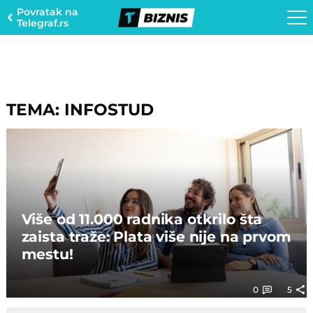
Povratak na
Telegraf.rs
TEMA: INFOSTUD
Više od 11.000 radnika otkrilo šta
zaista traže: Plata više nije na prvom
mestu!
0
5