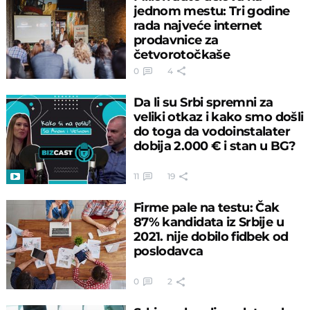
jednom mestu: Tri godine
rada najveće internet
prodavnice za
četvorotočkaše
0
4
Da li su Srbi spremni za
veliki otkaz i kako smo došli
do toga da vodoinstalater
dobija 2.000 € i stan u BG?
11
19
Firme pale na testu: Čak
87% kandidata iz Srbije u
2021. nije dobilo fidbek od
poslodavca
0
2