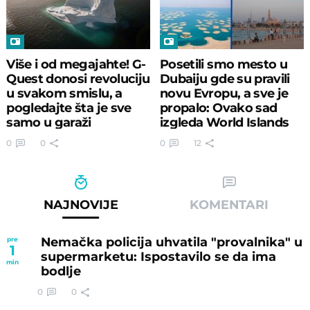
Više i od megajahte! G-
Posetili smo mesto u
Quest donosi revoluciju
Dubaiju gde su pravili
u svakom smislu, a
novu Evropu, a sve je
pogledajte šta je sve
propalo: Ovako sad
samo u garaži
izgleda World Islands
0
0
0
12
NAJNOVIJE
KOMENTARI
Nemačka policija uhvatila "provalnika" u
pre
1
supermarketu: Ispostavilo se da ima
min
bodlje
0
0