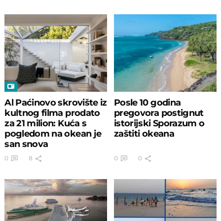
Al Paćinovo skrovište iz
Posle 10 godina
kultnog filma prodato
pregovora postignut
za 21 milion: Kuća s
istorijski Sporazum o
pogledom na okean je
zaštiti okeana
san snova
0
8
0
0