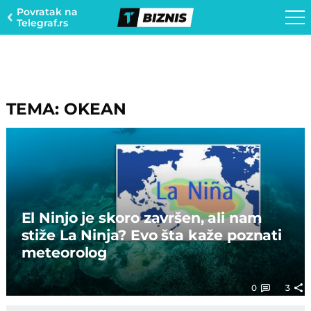
Povratak na
Telegraf.rs
TEMA: OKEAN
El Ninjo je skoro završen, ali nam
stiže La Ninja? Evo šta kaže poznati
meteorolog
0
3