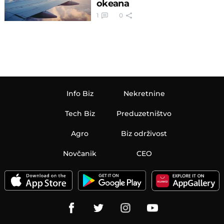
okeana
1
0
Info Biz
Nekretnine
Tech Biz
Preduzetništvo
Agro
Biz održivost
Novčanik
CEO