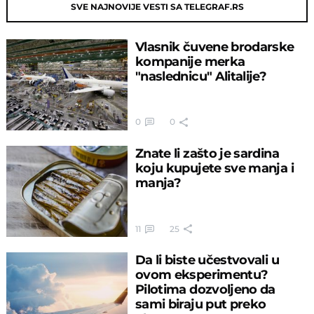
SVE NAJNOVIJE VESTI SA TELEGRAF.RS
Vlasnik čuvene brodarske
kompanije merka
"naslednicu" Alitalije?
0
0
Znate li zašto je sardina
koju kupujete sve manja i
manja?
11
25
Da li biste učestvovali u
ovom eksperimentu?
Pilotima dozvoljeno da
sami biraju put preko