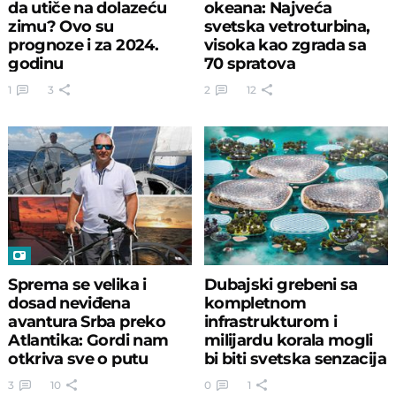
da utiče na dolazeću
okeana: Najveća
zimu? Ovo su
svetska vetroturbina,
prognoze i za 2024.
visoka kao zgrada sa
godinu
70 spratova
1
3
2
12
Sprema se velika i
Dubajski grebeni sa
dosad neviđena
kompletnom
avantura Srba preko
infrastrukturom i
Atlantika: Gordi nam
milijardu korala mogli
otkriva sve o putu
bi biti svetska senzacija
decenije
3
10
0
1