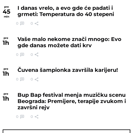
I danas vrelo, a evo gde će padati i
pre
45
grmeti: Temperatura do 40 stepeni
min
0
0
Vaše malo nekome znači mnogo: Evo
pre
1
h
gde danas možete dati krv
0
0
Čuvena šampionka završila karijeru!
pre
1
h
0
0
Bup Bap festival menja muzičku scenu
pre
1
h
Beograda: Premijere, terapije zvukom i
završni rejv
0
0