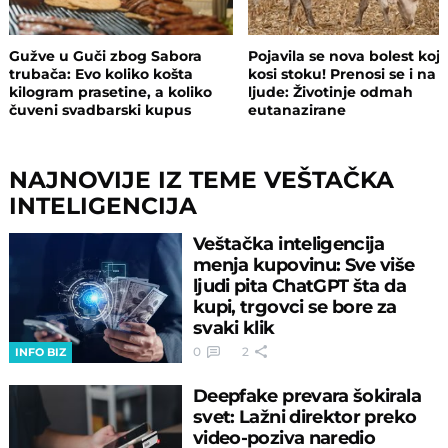
Gužve u Guči zbog Sabora
Pojavila se nova bolest koj
trubača: Evo koliko košta
kosi stoku! Prenosi se i na
kilogram prasetine, a koliko
ljude: Životinje odmah
čuveni svadbarski kupus
eutanazirane
NAJNOVIJE IZ TEME VEŠTAČKA
INTELIGENCIJA
Veštačka inteligencija
menja kupovinu: Sve više
ljudi pita ChatGPT šta da
kupi, trgovci se bore za
svaki klik
0
2
INFO BIZ
Deepfake prevara šokirala
svet: Lažni direktor preko
video-poziva naredio