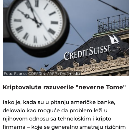
Foto: Fabrice COFFRINI / AFP / Profimedia
Kriptovalute razuverile "neverne Tome"
Iako je, kada su u pitanju američke banke,
delovalo kao moguće da problem leži u
njihovom odnosu sa tehnološkim i kripto
firmama – koje se generalno smatraju rizičnim