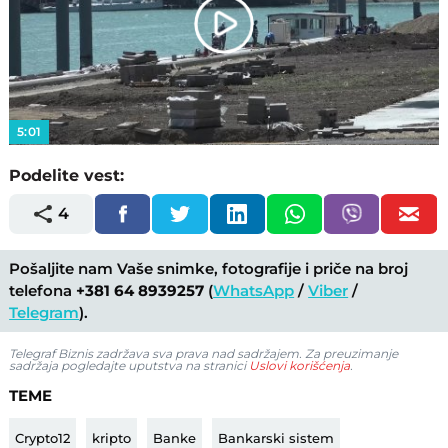
Play
Video
5:01
Podelite vest:
4
Pošaljite nam Vaše snimke, fotografije i priče na broj
telefona
+381 64 8939257
(
WhatsApp
/
Viber
/
Telegram
).
Telegraf Biznis zadržava sva prava nad sadržajem. Za preuzimanje
sadržaja pogledajte uputstva na stranici
Uslovi korišćenja
.
TEME
Crypto12
kripto
Banke
Bankarski sistem