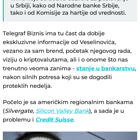
u Srbiji, kako od Narodne banke Srbije,
tako i od Komisije za hartije od vrednosti.
Telegraf Biznis ima tu čast da dobije
ekskluzivne informacije od Veselinovića,
vezano za sam brend, početak njegovog rada,
viziju o kriptovalutama, ali i o onome što nas
trenutno veoma zanima -
stanje u bankarstvu
,
nakon silnih potresa koji su se dogodili
proteklih nedelja.
Počelo je sa američkim regionalnim bankama
(
Silvergate,
Silicon Valley Bank
), a sada je u
problemu i
Credit Suisse
.