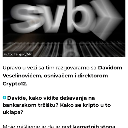
Foto: Tanjug/AP
Upravo u vezi sa tim razgovaramo sa
Davidom
Veselinovićem, osnivačem i direktorom
Crypto12.
Davide, kako vidite dešavanja na
bankarskom tržištu? Kako se kripto u to
uklapa?
Moje mišljenje je da je
rast kamatnih stopa