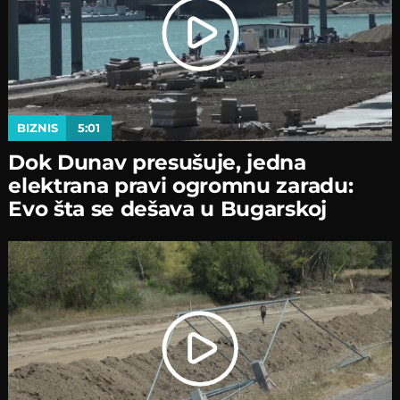
BIZNIS
5:01
Dok Dunav presušuje, jedna
elektrana pravi ogromnu zaradu:
Evo šta se dešava u Bugarskoj