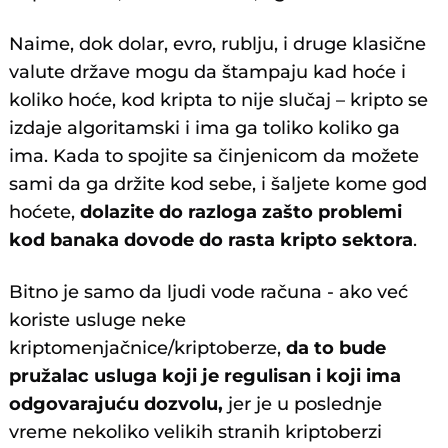
Naime, dok dolar, evro, rublju, i druge klasične
valute države mogu da štampaju kad hoće i
koliko hoće, kod kripta to nije slučaj – kripto se
izdaje algoritamski i ima ga toliko koliko ga
ima. Kada to spojite sa činjenicom da možete
sami da ga držite kod sebe, i šaljete kome god
hoćete,
dolazite do razloga zašto problemi
kod banaka dovode do rasta kripto sektora
.
Bitno je samo da ljudi vode računa - ako već
koriste usluge neke
kriptomenjačnice/kriptoberze,
da to bude
pružalac usluga koji je regulisan i koji ima
odgovarajuću dozvolu,
jer je u poslednje
vreme nekoliko velikih stranih kriptoberzi