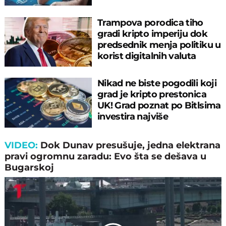
PREVARA!
Trampova porodica tiho
gradi kripto imperiju dok
predsednik menja politiku u
korist digitalnih valuta
Nikad ne biste pogodili koji
grad je kripto prestonica
UK! Grad poznat po Bitlsima
investira najviše
VIDEO:
Dok Dunav presušuje, jedna elektrana
pravi ogromnu zaradu: Evo šta se dešava u
Bugarskoj