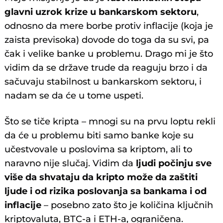
glavni uzrok krize u bankarskom sektoru
,
odnosno da mere borbe protiv inflacije (koja je
zaista previsoka) dovode do toga da su svi, pa
čak i velike banke u problemu. Drago mi je što
vidim da se države trude da reaguju brzo i da
sačuvaju stabilnost u bankarskom sektoru, i
nadam se da će u tome uspeti.
Što se tiče kripta – mnogi su na prvu loptu rekli
da će u problemu biti samo banke koje su
učestvovale u poslovima sa kriptom, ali to
naravno nije slučaj. Vidim da
ljudi počinju sve
više da shvataju da kripto može da zaštiti
ljude i od rizika poslovanja sa bankama i od
inflacije
– posebno zato što je količina ključnih
kriptovaluta, BTC-a i ETH-a, ograničena.