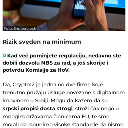
Foto: Shutterstock
Rizik sveden na minimum
Kad već pominjete regulaciju, nedavno ste
dobili dozvolu NBS za rad, a još skorije i
potvrdu Komisije za HoV.
Da, Crypto12 je jedna od dve firme koje
trenutno pružaju usluge povezane s digitalnom
imovinom u Srbiji. Mogu da kažem da su
srpski propisi dosta strogi
, stroži čak nego u
mnogim državama članicama EU, te smo
morali da ispunimo visoke standarde da bismo