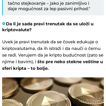
tačno stejkovanje – jako je zanimljivo i
daje mogućnost za lep pasivni prihod."
Da li je sada pravi trenutak da se uloži u
kriptovalute?
Uvek je pravi trenutak da se čovek edukuje o
kriptovalutama, da ih istraži i da nauči o čemu
se radi. Verujem da je kripto budućnost (zato se
njime i bavim), i
što pre neko stekne veštine u
sferi kripta – to bolje.