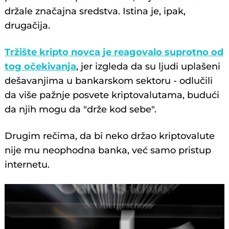
držale značajna sredstva. Istina je, ipak,
drugačija.
Tržište kripto novca je reagovalo suprotno od
tog očekivanja
, jer izgleda da su ljudi uplašeni
dešavanjima u bankarskom sektoru - odlučili
da više pažnje posvete kriptovalutama, budući
da njih mogu da "drže kod sebe".
Drugim rečima, da bi neko držao kriptovalute
nije mu neophodna banka, već samo pristup
internetu.