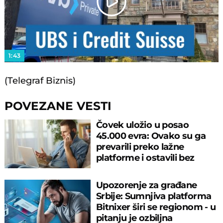
Play
Video
1:43
(Telegraf Biznis)
POVEZANE VESTI
Čovek uložio u posao
45.000 evra: Ovako su ga
prevarili preko lažne
platforme i ostavili bez
ičega!
Upozorenje za građane
Srbije: Sumnjiva platforma
Bitnixer širi se regionom - u
pitanju je ozbiljna