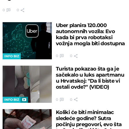
0
0
Uber planira 120.000
autonomnih vozila: Evo
kada bi prva robotaksi
vožnja mogla biti dostupna
0
0
INFO BIZ
Turista pokazao šta ga je
sačekalo u luks apartmanu
u Hrvatskoj: "Da li biste vi
ostali ovde?" (VIDEO)
0
0
INFO BIZ
Koliki će biti minimalac
sledeće godine? Sutra
počinju pregovori, evo šta