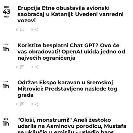
Erupcija Etne obustavila avionski
pre
43
saobraćaj u Kataniji: Uvedeni vanredni
min
vozovi
0
0
Koristite besplatni Chat GPT? Ovo će
pre
1
h
vas obradovati! OpenAI ukida jedno od
najvećih ograničenja
0
0
Održan Ekspo karavan u Sremskoj
pre
1
h
Mitrovici: Predstavljeno nasleđe tog
grada
0
0
"Ološi, monstrumi!" Aneli žestoko
pre
1
h
udarila na Asminovu porodicu, Mustafa
se uključio u emisiju - usledio haos