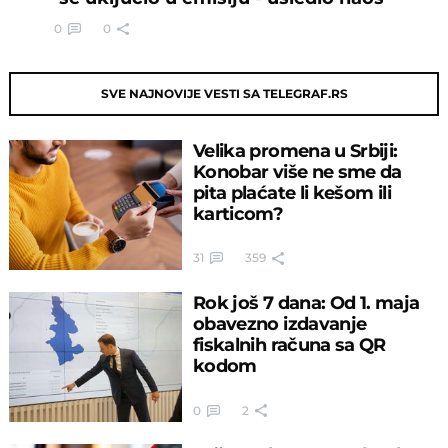
0
0
SVE NAJNOVIJE VESTI SA TELEGRAF.RS
Velika promena u Srbiji:
Konobar više ne sme da
pita plaćate li kešom ili
karticom?
31
359
Rok još 7 dana: Od 1. maja
obavezno izdavanje
fiskalnih računa sa QR
kodom
0
2