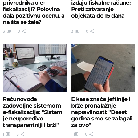
privrednika o e-
izdaju fiskalne račune:
fiskalizaciji? Polovina
Preti zatvaranje
dala pozitivnu ocenu, a
objekata do 15 dana
na šta se žale?
3
0
3
0
Računovođe
E kase znače jeftinije i
zadovoljne sistemom
brže pronalažnje
e-fiskalizacije: "Sistem
nepravilnosti: "Deset
je neuporedivo
godina smo se zalagali
transparentniji i brži"
za ovo"
1
3
1
0