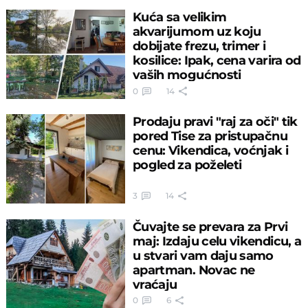
Kuća sa velikim
akvarijumom uz koju
dobijate frezu, trimer i
kosilice: Ipak, cena varira od
vaših mogućnosti
0
14
Prodaju pravi "raj za oči" tik
pored Tise za pristupačnu
cenu: Vikendica, voćnjak i
pogled za poželeti
3
14
Čuvajte se prevara za Prvi
maj: Izdaju celu vikendicu, a
u stvari vam daju samo
apartman. Novac ne
vraćaju
0
6