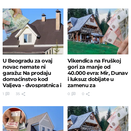
U Beogradu za ovaj
Vikendica na Fruškoj
novac nemate ni
gori za manje od
garažu: Na prodaju
40.000 evra: Mir, Dunav
domaćinstvo kod
i luksuz dobijate u
Valjeva - dvospratnica i
zamenu za
14 ari placa
AUTOMOBIL
1
35
0
0