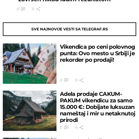
0
0
SVE NAJNOVIJE VESTI SA TELEGRAF.RS
Vikendica po ceni polovnog
punta: Ovo mesto u Srbiji je
rekorder po prodaji!
0
0
Adela prodaje CAKUM-
PAKUM vikendicu za samo
15.000 €: Dobijate luksuzan
nameštaj i mir u netaknutoj
prirodi
0
4