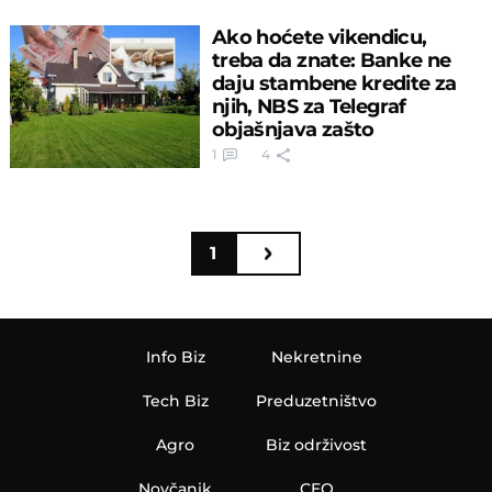
Ako hoćete vikendicu,
treba da znate: Banke ne
daju stambene kredite za
njih, NBS za Telegraf
objašnjava zašto
1
4
1
Info Biz
Nekretnine
Tech Biz
Preduzetništvo
Agro
Biz održivost
Novčanik
CEO