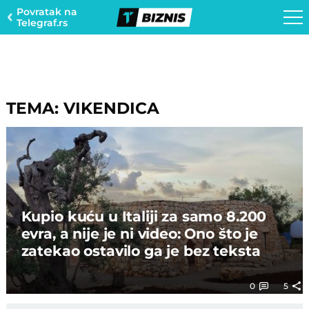
Povratak na
Telegraf.rs
TEMA: VIKENDICA
Kupio kuću u Italiji za samo 8.200
evra, a nije je ni video: Ono što je
zatekao ostavilo ga je bez teksta
0
5