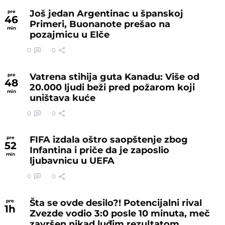
Još jedan Argentinac u španskoj
pre
46
Primeri, Buonanote prešao na
min
pozajmicu u Elče
0
0
Vatrena stihija guta Kanadu: Više od
pre
48
20.000 ljudi beži pred požarom koji
min
uništava kuće
0
0
FIFA izdala oštro saopštenje zbog
pre
52
Infantina i priče da je zaposlio
min
ljubavnicu u UEFA
0
0
Šta se ovde desilo?! Potencijalni rival
pre
1
h
Zvezde vodio 3:0 posle 10 minuta, meč
završen nikad luđim rezultatom