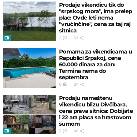
Prodaje vikendicu tik do
"srpskog mora", ima prelep
plac: Ovde leti nema
"vrućinčine", cena za taj raj
sitnica
2
32
Pomama za vikendicama u
Republici Srpskoj, cene
60.000 dinara za dan:
Termina nema do
septembra
0
24
Prodaju nameštenu
vikendicu blizu Divčibara,
cena prava sitnica: Dobijate
i 22 ara placa sa hrastovom
šumom
3
46