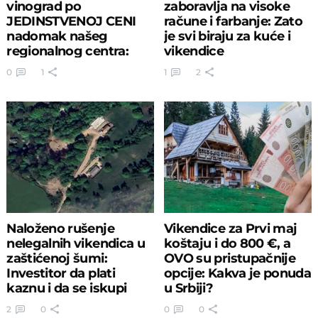
vinograd po
zaboravlja na visoke
JEDINSTVENOJ CENI
račune i farbanje: Zato
nadomak našeg
je svi biraju za kuće i
regionalnog centra:
vikendice
Ovde niko nije živeo
0
1
1
2
Naloženo rušenje
Vikendice za Prvi maj
nelegalnih vikendica u
koštaju i do 800 €, a
zaštićenoj šumi:
OVO su pristupačnije
Investitor da plati
opcije: Kakva je ponuda
kaznu i da se iskupi
u Srbiji?
OVIM činom
2
0
0
0