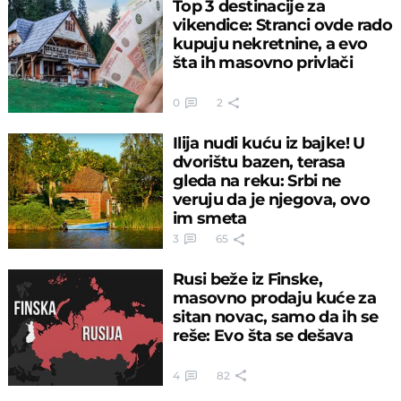
Top 3 destinacije za
vikendice: Stranci ovde rado
kupuju nekretnine, a evo
šta ih masovno privlači
0
2
Ilija nudi kuću iz bajke! U
dvorištu bazen, terasa
gleda na reku: Srbi ne
veruju da je njegova, ovo
im smeta
3
65
Rusi beže iz Finske,
masovno prodaju kuće za
sitan novac, samo da ih se
reše: Evo šta se dešava
4
82