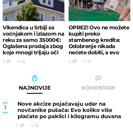
Vikendica u Srbiji sa
OPREZ! Ovo ne možete
voćnjakom i izlazom na
kupiti preko
reku za samo 35000€:
stambenog kredita:
Oglašena prodaja zbog
Odobrenje nikada
koje mnogi trljaju oči
nećete dobiti, a evo
zašto
0
0
0
0
NAJNOVIJE
KOMENTARI
Nove akcize pojačavaju udar na
pre
1
novčanike pušača: Evo koliko više
min
plaćate po paklici i kilogramu duvana
0
0