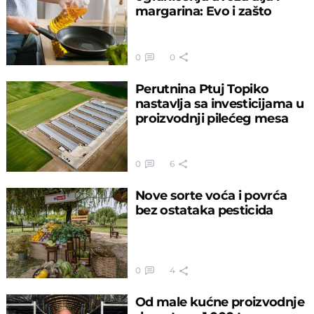
margarina: Evo i zašto
0
0
Perutnina Ptuj Topiko
nastavlja sa investicijama u
proizvodnji pilećeg mesa
0
6
Nove sorte voća i povrća
bez ostataka pesticida
0
4
Od male kućne proizvodnje