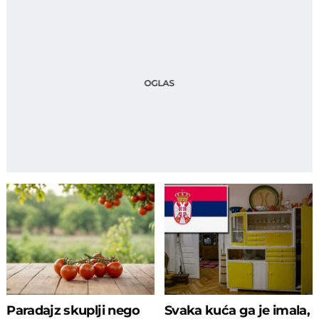
Paradajz skuplji nego
Svaka kuća ga je imala,