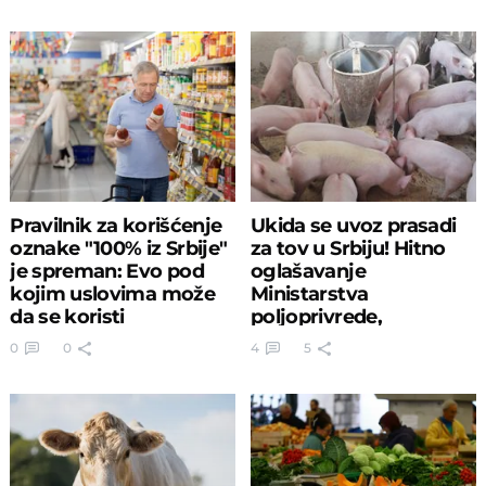
Pravilnik za korišćenje
Ukida se uvoz prasadi
oznake "100% iz Srbije"
za tov u Srbiju! Hitno
je spreman: Evo pod
oglašavanje
kojim uslovima može
Ministarstva
da se koristi
poljoprivrede,
šumarstva i
0
0
4
5
vodoprivrede