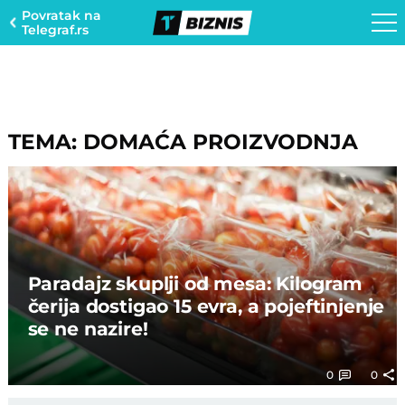
Povratak na
Telegraf.rs
TEMA: DOMAĆA PROIZVODNJA
Paradajz skuplji od mesa: Kilogram
čerija dostigao 15 evra, a pojeftinjenje
se ne nazire!
0
0