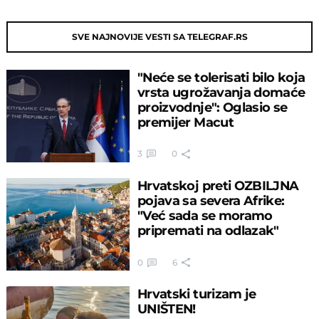
SVE NAJNOVIJE VESTI SA TELEGRAF.RS
"Neće se tolerisati bilo koja
vrsta ugrožavanja domaće
proizvodnje": Oglasio se
premijer Macut
3
0
Hrvatskoj preti OZBILJNA
pojava sa severa Afrike:
"Već sada se moramo
pripremati na odlazak"
0
6
Hrvatski turizam je
UNIŠTEN!