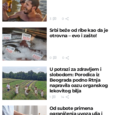
3
0
Srbi beže od ribe kao da je
otrovna – evo i zašto!
0
0
U potrazi za zdravljem i
slobodom: Porodica iz
Beograda podno Rtnja
napravila oazu organskog
lekovitog bilja
1
14
Od subote primena
ograničenja uvoza ulja i