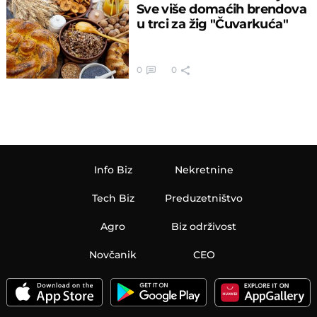
Sve više domaćih brendova
u trci za žig "Čuvarkuća"
0
0
Info Biz
Nekretnine
Tech Biz
Preduzetništvo
Agro
Biz održivost
Novčanik
CEO