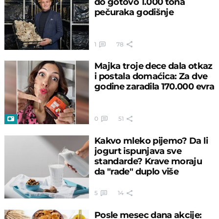
do gotovo 1.000 tona
pečuraka godišnje
1
78
Majka troje dece dala otkaz
i postala domaćica: Za dve
godine zaradila 170.000 evra
0
51
Kakvo mleko pijemo? Da li
jogurt ispunjava sve
standarde? Krave moraju
da "rade" duplo više
5
14
Posle mesec dana akcije: