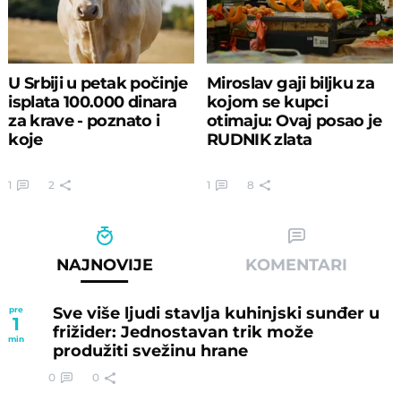
U Srbiji u petak počinje
Miroslav gaji biljku za
isplata 100.000 dinara
kojom se kupci
za krave - poznato i
otimaju: Ovaj posao je
koje
RUDNIK zlata
1
2
1
8
NAJNOVIJE
KOMENTARI
Sve više ljudi stavlja kuhinjski sunđer u
pre
1
frižider: Jednostavan trik može
min
produžiti svežinu hrane
0
0