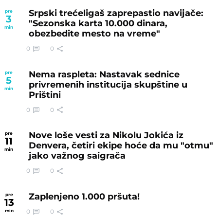
Srpski trećeligaš zaprepastio navijače:
pre
3
"Sezonska karta 10.000 dinara,
min
obezbedite mesto na vreme"
0
0
Nema raspleta: Nastavak sednice
pre
5
privremenih institucija skupštine u
min
Prištini
0
0
Nove loše vesti za Nikolu Jokića iz
pre
11
Denvera, četiri ekipe hoće da mu "otmu"
min
jako važnog saigrača
0
0
Zaplenjeno 1.000 pršuta!
pre
13
0
0
min