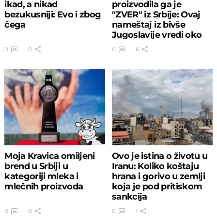
ikad, a nikad
proizvodila ga je
bezukusniji: Evo i zbog
"ZVER" iz Srbije: Ovaj
čega
nameštaj iz bivše
Jugoslavije vredi oko
1000€
0
0
0
6
Moja Kravica omiljeni
Ovo je istina o životu u
brend u Srbiji u
Iranu: Koliko koštaju
kategoriji mleka i
hrana i gorivo u zemlji
mlečnih proizvoda
koja je pod pritiskom
sankcija
0
0
0
1